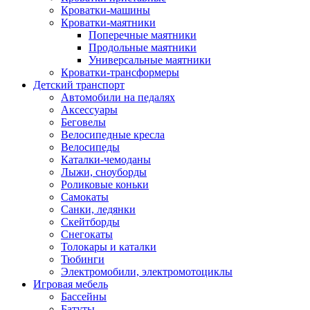
Кроватки-машины
Кроватки-маятники
Поперечные маятники
Продольные маятники
Универсальные маятники
Кроватки-трансформеры
Детский транспорт
Автомобили на педалях
Аксессуары
Беговелы
Велосипедные кресла
Велосипеды
Каталки-чемоданы
Лыжи, сноуборды
Роликовые коньки
Самокаты
Санки, ледянки
Скейтборды
Снегокаты
Толокары и каталки
Тюбинги
Электромобили, электромотоциклы
Игровая мебель
Бассейны
Батуты