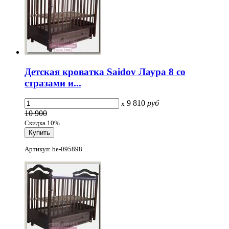
Детская кроватка Saidov Лаура 8 со
стразами и...
9 810
руб
x
10 900
Скидка 10%
Артикул: be-095898