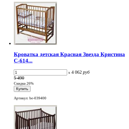
Кроватка детская Красная Звезда Кристина
С-614...
4 062
руб
x
5 490
Скидка 26%
Артикул: be-039400