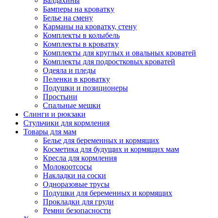
Балдахины
Бамперы на кроватку
Белье на смену
Карманы на кроватку, стену
Комплекты в колыбель
Комплекты в кроватку
Комплекты для круглых и овальных кроватей
Комплекты для подростковых кроватей
Одеяла и пледы
Пеленки в кроватку
Подушки и позиционеры
Простыни
Спальные мешки
Слинги и рюкзаки
Стульчики для кормления
Товары для мам
Белье для беременных и кормящих
Косметика для будущих и кормящих мам
Кресла для кормления
Молокоотсосы
Накладки на соски
Одноразовые трусы
Подушки для беременных и кормящих
Прокладки для груди
Ремни безопасности