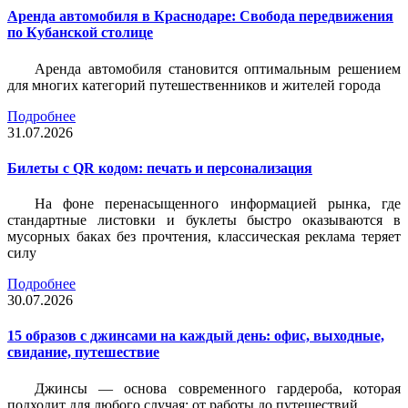
Аренда автомобиля в Краснодаре: Свобода передвижения
по Кубанской столице
Аренда автомобиля становится оптимальным решением
для многих категорий путешественников и жителей города
Подробнее
31.07.2026
Билеты c QR кодом: печать и персонализация
На фоне перенасыщенного информацией рынка, где
стандартные листовки и буклеты быстро оказываются в
мусорных баках без прочтения, классическая реклама теряет
силу
Подробнее
30.07.2026
15 образов с джинсами на каждый день: офис, выходные,
свидание, путешествие
Джинсы — основа современного гардероба, которая
подходит для любого случая: от работы до путешествий