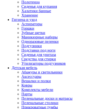
Полотенца
Сиденья для купания
Халатики банные
Хранение
Гигиена и уход
Аспираторы
Горшки
Зубные щетки
Маникюрные наборы
Одноразовые пеленки
Подгузники
Подставки под ноги
Сиденья для унитаза
Средства для стирки
Утилизаторы подгузников
Детская мебель
Абажуры и светильники
Аксессуары
Вешалки и полки
Ковры
Комплекты мебели
Парты
Пеленальные доски и матрасы
Пеленальные столики
Прикроватные тумбы