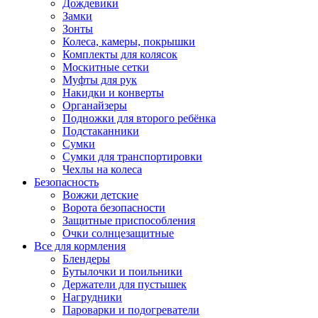
Дождевики
Замки
Зонты
Колеса, камеры, покрышки
Комплекты для колясок
Москитные сетки
Муфты для рук
Накидки и конверты
Органайзеры
Подножки для второго ребёнка
Подстаканники
Сумки
Сумки для транспортировки
Чехлы на колеса
Безопасность
Вожжи детские
Ворота безопасности
Защитные приспособления
Очки солнцезащитные
Все для кормления
Блендеры
Бутылочки и поильники
Держатели для пустышек
Нагрудники
Пароварки и подогреватели