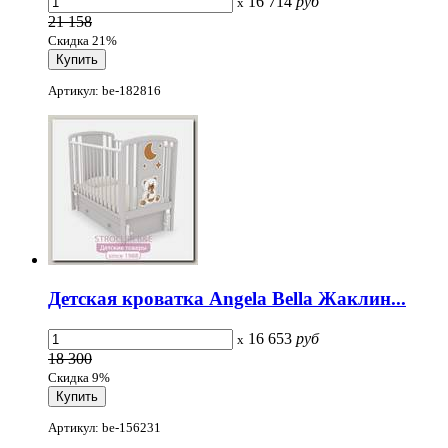
16 714
руб
x
21 158
Скидка 21%
Артикул: be-182816
Детская кроватка Angela Bella Жаклин...
16 653
руб
x
18 300
Скидка 9%
Артикул: be-156231