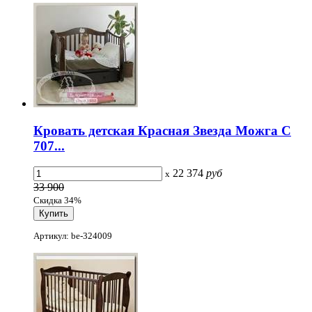
Кровать детская Красная Звезда Можга С
707...
22 374
руб
x
33 900
Скидка 34%
Артикул: be-324009