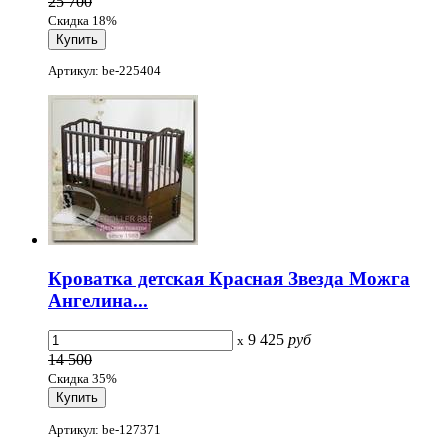
25 700
Скидка 18%
Артикул: be-225404
Кроватка детская Красная Звезда Можга
Ангелина...
9 425
руб
x
14 500
Скидка 35%
Артикул: be-127371