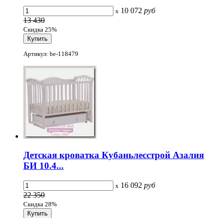
10 072
руб
x
13 430
Скидка 25%
Артикул: be-118479
Детская кроватка Кубаньлесстрой Азалия
БИ 10.4...
16 092
руб
x
22 350
Скидка 28%