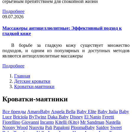
серьёзным препятствием для спокойной жизни
Подробнее
09.07.2026
Массажеры антицеллюлитные: Эффективный подход к
гладкой коже
В борьбе за гладкую кожу существует множество
подходов, и одним из популярных и доступных методов
являются антицеллюлитные массажеры
Подробнее
Главная
Детские кроватки
Кроватки-маятники
Кроватки-маятники
Все бренды
AmaroBaby
Angela Bella
Baby Elite
Baby Italia
Baby
Luce
Briciola
ByTwinz
Daka Baby
Disney
El Nanio
Feretti
Fiorellino
Giovanni
Incanto
Kitelli (Kito)
Mr Sandman
Nastella
Noony Wood
Nuovita
Pali
Papaloni
PloomaBaby
Saidov
Sweet