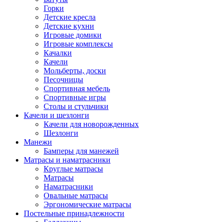
Горки
Детские кресла
Детские кухни
Игровые домики
Игровые комплексы
Качалки
Качели
Мольберты, доски
Песочницы
Спортивная мебель
Спортивные игры
Столы и стульчики
Качели и шезлонги
Качели для новорожденных
Шезлонги
Манежи
Бамперы для манежей
Матрасы и наматрасники
Круглые матрасы
Матрасы
Наматрасники
Овальные матрасы
Эргономические матрасы
Постельные принадлежности