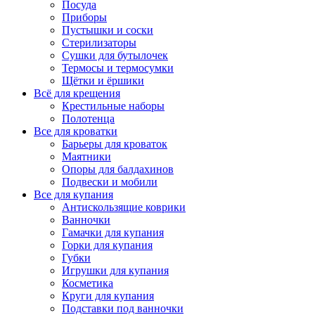
Посуда
Приборы
Пустышки и соски
Стерилизаторы
Сушки для бутылочек
Термосы и термосумки
Щётки и ёршики
Всё для крещения
Крестильные наборы
Полотенца
Все для кроватки
Барьеры для кроваток
Маятники
Опоры для балдахинов
Подвески и мобили
Все для купания
Антискользящие коврики
Ванночки
Гамачки для купания
Горки для купания
Губки
Игрушки для купания
Косметика
Круги для купания
Подставки под ванночки