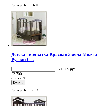
Артикул: be-191630
Детская кроватка Красная Звезда Можга
Руслан С...
21 565
руб
x
22 700
Скидка 5%
Артикул: be-195153