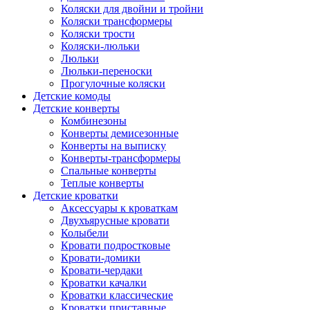
Коляски для двойни и тройни
Коляски трансформеры
Коляски трости
Коляски-люльки
Люльки
Люльки-переноски
Прогулочные коляски
Детские комоды
Детские конверты
Комбинезоны
Конверты демисезонные
Конверты на выписку
Конверты-трансформеры
Спальные конверты
Теплые конверты
Детские кроватки
Аксессуары к кроваткам
Двухъярусные кровати
Колыбели
Кровати подростковые
Кровати-домики
Кровати-чердаки
Кроватки качалки
Кроватки классические
Кроватки приставные