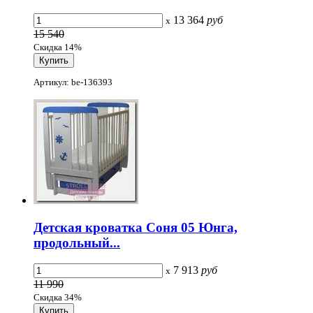
13 364
руб
x
15 540
Скидка 14%
Артикул: be-136393
Детская кроватка Соня 05 Юнга,
продольный...
7 913
руб
x
11 990
Скидка 34%