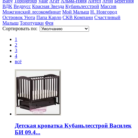
Baby
Topolgroup
Valle
Агат
Альма-Няня
Антел
Атон
Берегиня
ВДК
Ведрусс
Красная Звезда
Кубаньлесстрой
Массив
Можгинский лесокомбинат
Мой Малыш
Н. Новгород
Островок Уюта
Папа Карло
СКВ Компани
Счастливый
Малыш
Топотушки
Фея
Сортировать по:
1
2
3
4
всё
Детская кроватка Кубаньлесстрой Василек
БИ 09.4...