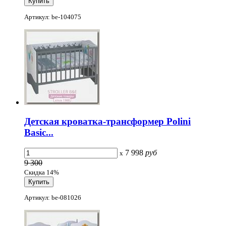
Артикул: be-104075
Детская кроватка-трансформер Polini
Basic...
7 998
руб
x
9 300
Скидка 14%
Артикул: be-081026