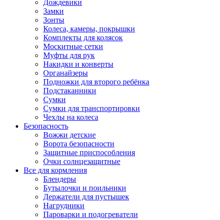
Дождевики
Замки
Зонты
Колеса, камеры, покрышки
Комплекты для колясок
Москитные сетки
Муфты для рук
Накидки и конверты
Органайзеры
Подножки для второго ребёнка
Подстаканники
Сумки
Сумки для транспортировки
Чехлы на колеса
Безопасность
Вожжи детские
Ворота безопасности
Защитные приспособления
Очки солнцезащитные
Все для кормления
Блендеры
Бутылочки и поильники
Держатели для пустышек
Нагрудники
Пароварки и подогреватели