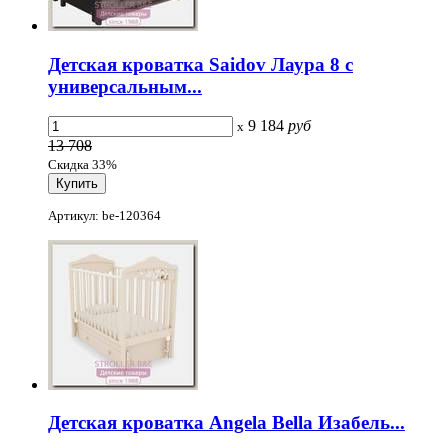
Детская кроватка Saidov Лаура 8 с
универсальным...
9 184
руб
x
13 708
Скидка 33%
Артикул: be-120364
Детская кроватка Angela Bella Изабель...