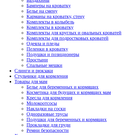
Балдахины
Бамперы на кроватку
Белье на смену
Карманы на кроватку, стену
Комплекты в колыбель
Комплекты в кроватку
Комплекты для круглых и овальных кроватей
Комплекты для подростковых кроватей
Одеяла и пледы
Пеленки в кроватку
Подушки и позиционеры
Простыни
Спальные мешки
Слинги и рюкзаки
Стульчики для кормления
Товары для мам
Белье для беременных и кормящих
Косметика для будущих и кормящих мам
Кресла для кормления
Молокоотсосы
Накладки на соски
Одноразовые трусы
Подушки для беременных и кормящих
Прокладки для груди
Ремни безопасности