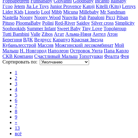
Foppapedretti
Funnababy
Giovanni
Goodbaby
Incanto
Italbaby
I’coo
Jetem
Jia Le Toys
Junior Provence
Katoji
Kitelli (Kito)
Leroys
Lider Kids
Lionelo
Lool
Mibb
Micuna
Millebaby
Mr Sandman
Nastella
Noony
Noony Wood
Nuovita
Pali
Papaloni
Picci
Pilsan
Pituso
PloomaBaby
Polini
Red-River
Saidov
Silver cross
Simplicity
Soohookids
Summer Infant
Sweet Baby
Tiny Love
Topolgroup
Tutti Bambini
Valle
Zibos
Агат
Альма-Няня
Антел
Атон
Берегиня
ВДК
Ведрусс
Карапуз
Красная Звезда
Кубаньлесстрой
Массив
Можгинский лесокомбинат
Мой
Малыш
Н. Новгород
Наполеон
Островок Уюта
Папа Карло
СКВ Компани
Счастливый Малыш
Топотушки
Феалта
Фея
Сортировать по:
1
2
3
4
5
6
7
8
9
»
13
всё