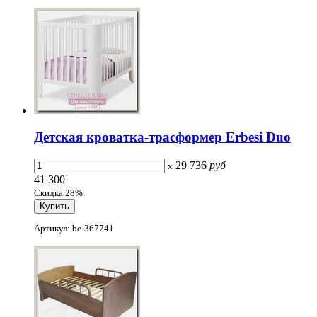
Детская кроватка-трасформер Erbesi Duo
29 736
руб
x
41 300
Скидка 28%
Артикул: be-367741