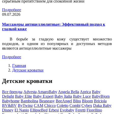
серьёзным препятствием для спокойной жизни
Подробнее
09.07.2026
Массажеры антицеллюлитные: Эффективный подход к
гладкой коже
В борьбе за гладкую кожу существует множество
подходов, и одним из популярных и доступных методов
являются антицеллюлитные массажеры
Подробнее
Главная
Детские кроватки
Детские кроватки
Все бренды
Advesta
AmaroBaby
Angela Bella
Aprica
Baby
Delight
Baby Elite
Baby Expert
Baby Italia
Baby Luce
BabyBjorn
Babyhome
Bambolina
Beaneasy
BeeAngel
Bliss
Bloom
Briciola
BV&BV
ByTwinz
CAM
Chicco
Coletto
Combi
Cybex
Daka Baby
Disney
El Nanio
EllipseBed
Erbesi
Evobaby
Feretti
Fiorellino