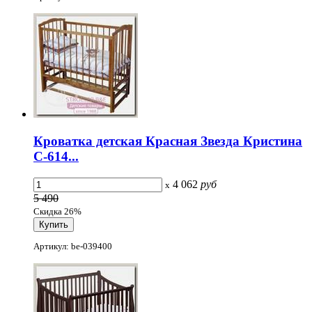
Кроватка детская Красная Звезда Кристина
С-614...
4 062
руб
x
5 490
Скидка 26%
Артикул: be-039400