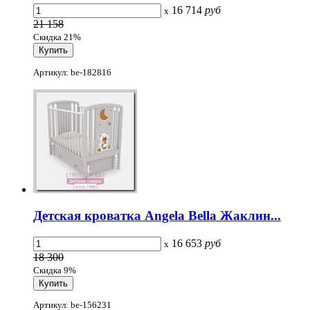
16 714
руб
x
21 158
Скидка 21%
Артикул: be-182816
Детская кроватка Angela Bella Жаклин...
16 653
руб
x
18 300
Скидка 9%
Артикул: be-156231