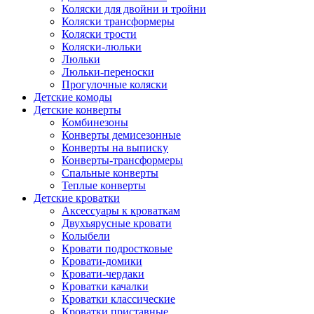
Коляски для двойни и тройни
Коляски трансформеры
Коляски трости
Коляски-люльки
Люльки
Люльки-переноски
Прогулочные коляски
Детские комоды
Детские конверты
Комбинезоны
Конверты демисезонные
Конверты на выписку
Конверты-трансформеры
Спальные конверты
Теплые конверты
Детские кроватки
Аксессуары к кроваткам
Двухъярусные кровати
Колыбели
Кровати подростковые
Кровати-домики
Кровати-чердаки
Кроватки качалки
Кроватки классические
Кроватки приставные