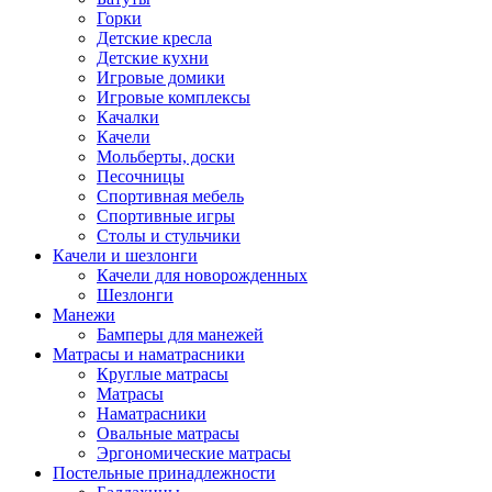
Горки
Детские кресла
Детские кухни
Игровые домики
Игровые комплексы
Качалки
Качели
Мольберты, доски
Песочницы
Спортивная мебель
Спортивные игры
Столы и стульчики
Качели и шезлонги
Качели для новорожденных
Шезлонги
Манежи
Бамперы для манежей
Матрасы и наматрасники
Круглые матрасы
Матрасы
Наматрасники
Овальные матрасы
Эргономические матрасы
Постельные принадлежности