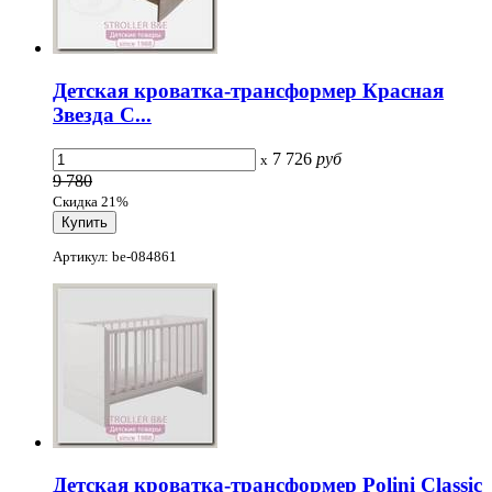
Детская кроватка-трансформер Красная
Звезда С...
7 726
руб
x
9 780
Скидка 21%
Артикул: be-084861
Детская кроватка-трансформер Polini Classic