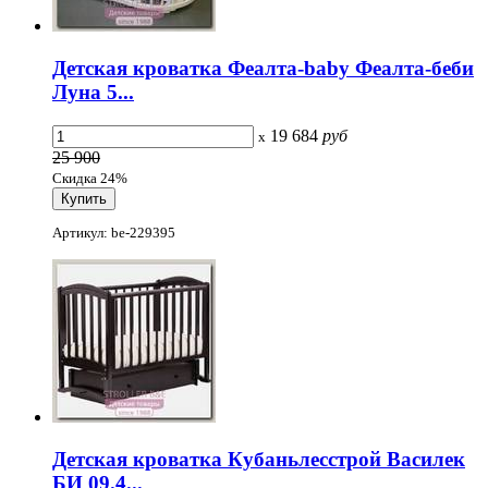
Детская кроватка Феалта-baby Феалта-беби
Луна 5...
19 684
руб
x
25 900
Скидка 24%
Артикул: be-229395
Детская кроватка Кубаньлесстрой Василек
БИ 09.4...