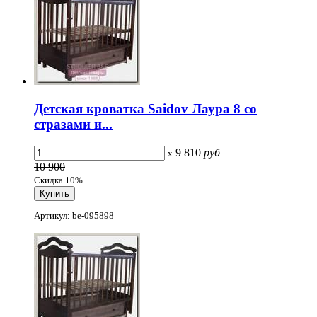
Детская кроватка Saidov Лаура 8 со
стразами и...
9 810
руб
x
10 900
Скидка 10%
Артикул: be-095898