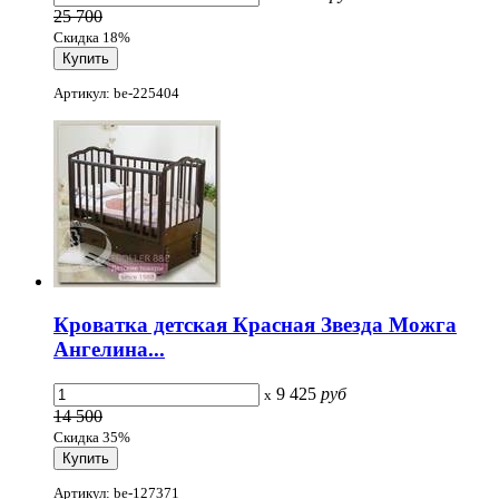
25 700
Скидка 18%
Артикул: be-225404
Кроватка детская Красная Звезда Можга
Ангелина...
9 425
руб
x
14 500
Скидка 35%
Артикул: be-127371