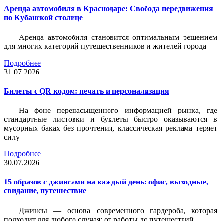
Аренда автомобиля в Краснодаре: Свобода передвижения
по Кубанской столице
Аренда автомобиля становится оптимальным решением
для многих категорий путешественников и жителей города
Подробнее
31.07.2026
Билеты c QR кодом: печать и персонализация
На фоне перенасыщенного информацией рынка, где
стандартные листовки и буклеты быстро оказываются в
мусорных баках без прочтения, классическая реклама теряет
силу
Подробнее
30.07.2026
15 образов с джинсами на каждый день: офис, выходные,
свидание, путешествие
Джинсы — основа современного гардероба, которая
подходит для любого случая: от работы до путешествий