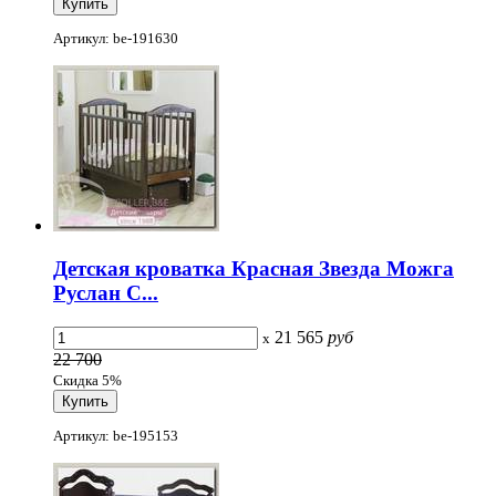
Артикул: be-191630
Детская кроватка Красная Звезда Можга
Руслан С...
21 565
руб
x
22 700
Скидка 5%
Артикул: be-195153