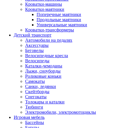
Кроватки-машины
Кроватки-маятники
Поперечные маятники
Продольные маятники
Универсальные маятники
Кроватки-трансформеры
Детский транспорт
Автомобили на педалях
Аксессуары
Беговелы
Велосипедные кресла
Велосипеды
Каталки-чемоданы
Лыжи, сноуборды
Роликовые коньки
Самокаты
Санки, ледянки
Скейтборды
Снегокаты
Толокары и каталки
Тюбинги
Электромобили, электромотоциклы
Игровая мебель
Бассейны
Батуты