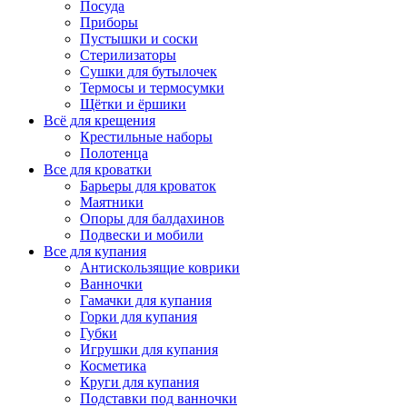
Посуда
Приборы
Пустышки и соски
Стерилизаторы
Сушки для бутылочек
Термосы и термосумки
Щётки и ёршики
Всё для крещения
Крестильные наборы
Полотенца
Все для кроватки
Барьеры для кроваток
Маятники
Опоры для балдахинов
Подвески и мобили
Все для купания
Антискользящие коврики
Ванночки
Гамачки для купания
Горки для купания
Губки
Игрушки для купания
Косметика
Круги для купания
Подставки под ванночки