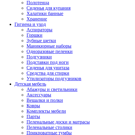
Полотенца
Сиденья для купания
Халатики банные
Хранение
Гигиена и уход
Аспираторы
Горшки
Зубные щетки
Маникюрные наборы
Одноразовые пеленки
Подгузники
Подставки под ноги
Сиденья для унитаза
Средства для стирки
Утилизаторы подгузников
Детская мебель
Абажуры и светильники
Аксессуары
Вешалки и полки
Ковры
Комплекты мебели
Парты
Пеленальные доски и матрасы
Пеленальные столики
Прикроватные тумбы