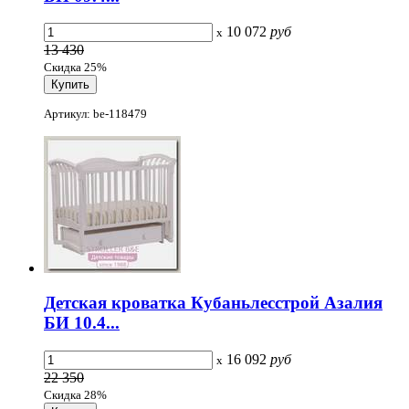
10 072
руб
x
13 430
Скидка 25%
Артикул: be-118479
Детская кроватка Кубаньлесстрой Азалия
БИ 10.4...
16 092
руб
x
22 350
Скидка 28%