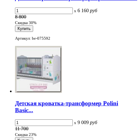
6 160
руб
x
8 800
Скидка 30%
Артикул: be-075592
Детская кроватка-трансформер Polini
Basic...
9 009
руб
x
11 700
Скидка 23%