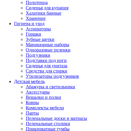
Полотенца
Сиденья для купания
Халатики банные
Хранение
Гигиена и уход
Аспираторы
Горшки
Зубные щетки
Маникюрные наборы
Одноразовые пеленки
Подгузники
Подставки под ноги
Сиденья для унитаза
Средства для стирки
Утилизаторы подгузников
Детская мебель
Абажуры и светильники
Аксессуары
Вешалки и полки
Ковры
Комплекты мебели
Парты
Пеленальные доски и матрасы
Пеленальные столики
Прикроватные тумбы