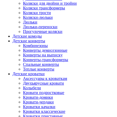
Коляски для двойни и тройни
Коляски трансформеры
Коляски трости
Коляски-люльки
Люльки
Люльки-переноски
Прогулочные коляски
Детские комоды
Детские конверты
Комбинезоны
Конверты демисезонные
Конверты на выписку
Конверты-трансформеры
Спальные конверты
Теплые конверты
Детские кроватки
Аксессуары к кроваткам
Двухъярусные кровати
Колыбели
Кровати подростковые
Кровати-домики
Кровати-чердаки
Кроватки качалки
Кроватки классические
Кроватки приставные