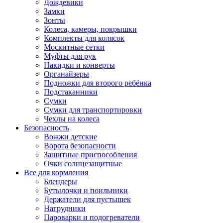
Дождевики
Замки
Зонты
Колеса, камеры, покрышки
Комплекты для колясок
Москитные сетки
Муфты для рук
Накидки и конверты
Органайзеры
Подножки для второго ребёнка
Подстаканники
Сумки
Сумки для транспортировки
Чехлы на колеса
Безопасность
Вожжи детские
Ворота безопасности
Защитные приспособления
Очки солнцезащитные
Все для кормления
Блендеры
Бутылочки и поильники
Держатели для пустышек
Нагрудники
Пароварки и подогреватели