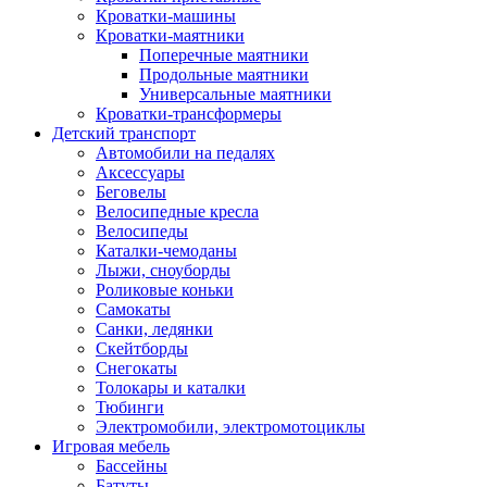
Кроватки-машины
Кроватки-маятники
Поперечные маятники
Продольные маятники
Универсальные маятники
Кроватки-трансформеры
Детский транспорт
Автомобили на педалях
Аксессуары
Беговелы
Велосипедные кресла
Велосипеды
Каталки-чемоданы
Лыжи, сноуборды
Роликовые коньки
Самокаты
Санки, ледянки
Скейтборды
Снегокаты
Толокары и каталки
Тюбинги
Электромобили, электромотоциклы
Игровая мебель
Бассейны
Батуты