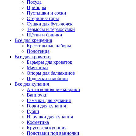
Посуда
Приборы
Пустышки и соски
Стерилизаторы
Сушки для бутылочек
Термосы и термосумки
Щётки и ёршики
Всё для крещения
Крестильные наборы
Полотенца
Все для кроватки
Барьеры для кроваток
Маятники
Опоры для балдахинов
Подвески и мобили
Все для купания
Антискользящие коврики
Ванночки
Гамачки для купания
Горки для купания
Губки
Игрушки для купания
Косметика
Круги для купания
Подставки под ванночки