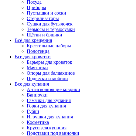
Посуда
Приборы
Пустышки и соски
Стерилизаторы
Сушки для бутылочек
Термосы и термосумки
Щётки и ёршики
Всё для крещения
Крестильные наборы
Полотенца
Все для кроватки
Барьеры для кроваток
Маятники
Опоры для балдахинов
Подвески и мобили
Все для купания
Антискользящие коврики
Ванночки
Гамачки для купания
Горки для купания
Губки
Игрушки для купания
Косметика
Круги для купания
Подставки под ванночки