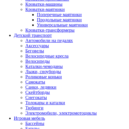
Кроватки-машины
Кроватки-маятники
Поперечные маятники
Продольные маятники
Универсальные маятники
Кроватки-трансформеры
Детский транспорт
Автомобили на педалях
Аксессуары
Беговелы
Велосипедные кресла
Велосипеды
Каталки-чемоданы
Лыжи, сноуборды
Роликовые коньки
Самокаты
Санки, ледянки
Скейтборды
Снегокаты
Толокары и каталки
Тюбинги
Электромобили, электромотоциклы
Игровая мебель
Бассейны
Батуты