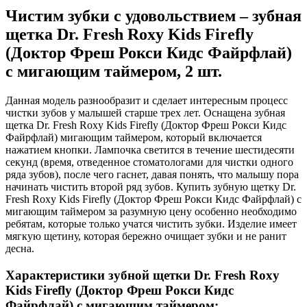
Чистим зубки с удовольствием – зубная
щетка Dr. Fresh Roxy Kids Firefly
(Доктор Фреш Рокси Кидс Файрфлай)
с мигающим таймером, 2 шт.
Данная модель разнообразит и сделает интересным процесс
чистки зубов у малышей старше трех лет. Оснащена зубная
щетка Dr. Fresh Roxy Kids Firefly (Доктор Фреш Рокси Кидс
Файрфлай) мигающим таймером, который включается
нажатием кнопки. Лампочка светится в течение шестидесяти
секунд (время, отведенное стоматологами для чистки одного
ряда зубов), после чего гаснет, давая понять, что малышу пора
начинать чистить второй ряд зубов. Купить зубную щетку Dr.
Fresh Roxy Kids Firefly (Доктор Фреш Рокси Кидс Файрфлай) с
мигающим таймером за разумную цену особенно необходимо
ребятам, которые только учатся чистить зубки. Изделие имеет
мягкую щетину, которая бережно очищает зубки и не ранит
десна.
Характеристики зубной щетки Dr. Fresh Roxy
Kids Firefly (Доктор Фреш Рокси Кидс
Файрфлай) с мигающим таймером: