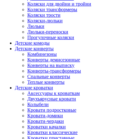
Коляски для двойни и тройни
Коляски трансформеры
Коляски трости
Коляски-люльки
Люльки
Люльки-переноски
Прогулочные коляски
Детские комоды
Детские конверты
Комбинезоны
Конверты демисезонные
Конверты на выписку
Конверты-трансформеры
Спальные конверты
Теплые конверты
Детские кроватки
Аксессуары к кроваткам
Двухъярусные кровати
Колыбели
Кровати подростковые
Кровати-домики
Кровати-чердаки
Кроватки качалки
Кроватки классические
Кроватки приставные