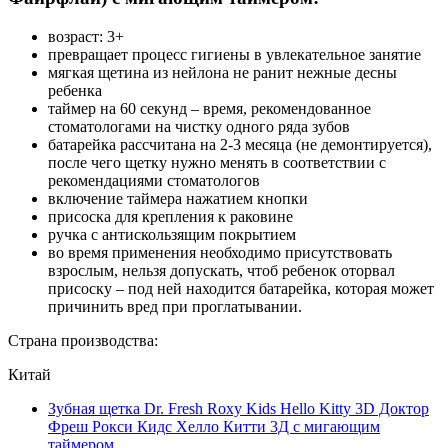
возраст: 3+
превращает процесс гигиены в увлекательное занятие
мягкая щетина из нейлона не ранит нежные десны
ребенка
таймер на 60 секунд – время, рекомендованное
стоматологами на чистку одного ряда зубов
батарейка рассчитана на 2-3 месяца (не демонтируется),
после чего щетку нужно менять в соответствии с
рекомендациями стоматологов
включение таймера нажатием кнопки
присоска для крепления к раковине
ручка с антискользящим покрытием
во время применения необходимо присутствовать
взрослым, нельзя допускать, чтоб ребенок оторвал
присоску – под ней находится батарейка, которая может
причинить вред при проглатывании.
Страна производства:
Китай
Зубная щетка Dr. Fresh Roxy Kids Hello Kitty 3D Доктор
Фреш Рокси Кидс Хелло Китти 3Д с мигающим
таймером