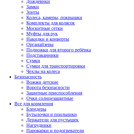
Дождевики
Замки
Зонты
Колеса, камеры, покрышки
Комплекты для колясок
Москитные сетки
Муфты для рук
Накидки и конверты
Органайзеры
Подножки для второго ребёнка
Подстаканники
Сумки
Сумки для транспортировки
Чехлы на колеса
Безопасность
Вожжи детские
Ворота безопасности
Защитные приспособления
Очки солнцезащитные
Все для кормления
Блендеры
Бутылочки и поильники
Держатели для пустышек
Нагрудники
Пароварки и подогреватели