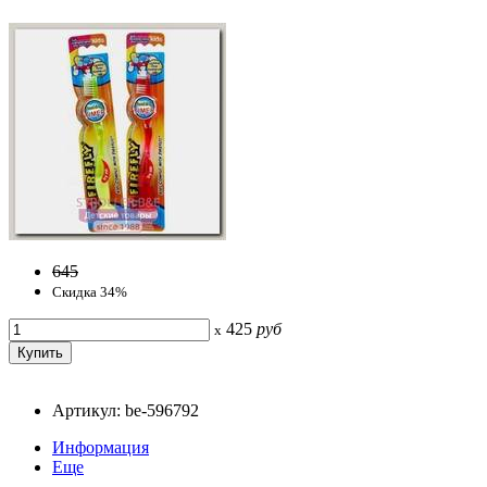
645
Скидка 34%
425
руб
x
Артикул: be-596792
Информация
Еще