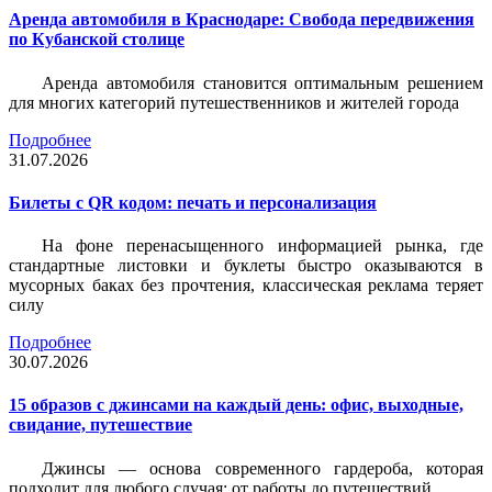
Аренда автомобиля в Краснодаре: Свобода передвижения
по Кубанской столице
Аренда автомобиля становится оптимальным решением
для многих категорий путешественников и жителей города
Подробнее
31.07.2026
Билеты c QR кодом: печать и персонализация
На фоне перенасыщенного информацией рынка, где
стандартные листовки и буклеты быстро оказываются в
мусорных баках без прочтения, классическая реклама теряет
силу
Подробнее
30.07.2026
15 образов с джинсами на каждый день: офис, выходные,
свидание, путешествие
Джинсы — основа современного гардероба, которая
подходит для любого случая: от работы до путешествий