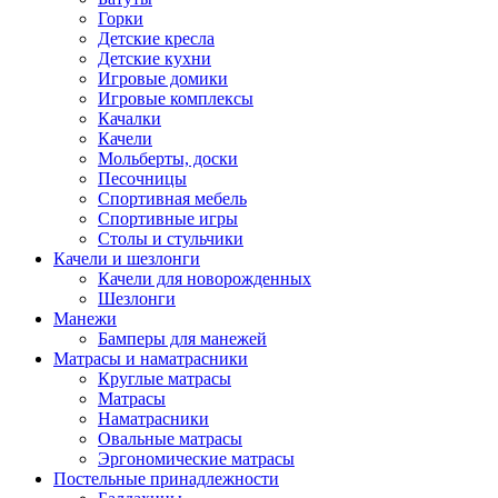
Горки
Детские кресла
Детские кухни
Игровые домики
Игровые комплексы
Качалки
Качели
Мольберты, доски
Песочницы
Спортивная мебель
Спортивные игры
Столы и стульчики
Качели и шезлонги
Качели для новорожденных
Шезлонги
Манежи
Бамперы для манежей
Матрасы и наматрасники
Круглые матрасы
Матрасы
Наматрасники
Овальные матрасы
Эргономические матрасы
Постельные принадлежности