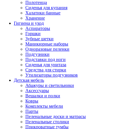
Полотенца
Сиденья для купания
Халатики банные
Хранение
Гигиена и уход
Аспираторы
Горшки
Зубные щетки
Маникюрные наборы
Одноразовые пеленки
Подгузники
Подставки под ноги
Сиденья для унитаза
Средства для стирки
Утилизаторы подгузников
Детская мебель
Абажуры и светильники
Аксессуары
Вешалки и полки
Ковры
Комплекты мебели
Парты
Пеленальные доски и матрасы
Пеленальные столики
Прикроватные тумбы