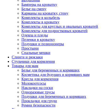
Балдахины
Бамперы на кроватку
Белье на смену
Карманы на кроватку, стену
Комплекты в колыбель
Комплекты в кроватку
Комплекты для круглых и овальных кроватей
Комплекты для подростковых кроватей
Одеяла и пледы
Пеленки в кроватку
Подушки и позиционеры
Простыни
Спальные мешки
Слинги и рюкзаки
Стульчики для кормления
Товары для мам
Белье для беременных и кормящих
Косметика для будущих и кормящих мам
Кресла для кормления
Молокоотсосы
Накладки на соски
Одноразовые трусы
Подушки для беременных и кормящих
Прокладки для груди
Ремни безопасности