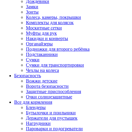
Дождевики
Замки
Зонты
Колеса, камеры, покрышки
Комплекты для колясок
Москитные сетки
Муфты для рук
Накидки и конверты
Органайзеры
Подножки для второго ребёнка
Подстаканники
Сумки
Сумки для транспортировки
Чехлы на колеса
Безопасность
Вожжи детские
Ворота безопасности
Защитные приспособления
Очки солнцезащитные
Все для кормления
Блендеры
Бутылочки и поильники
Держатели для пустышек
Нагрудники
Пароварки и подогреватели