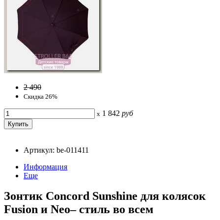
2 490
Скидка 26%
1 842
руб
x
Артикул: be-011411
Информация
Еще
Зонтик Concord Sunshine для колясок
Fusion и Neo– стиль во всем