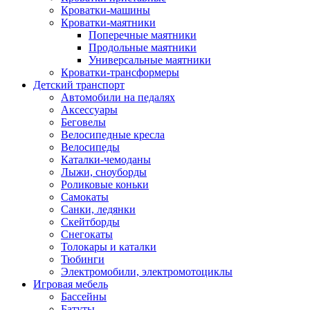
Кроватки-машины
Кроватки-маятники
Поперечные маятники
Продольные маятники
Универсальные маятники
Кроватки-трансформеры
Детский транспорт
Автомобили на педалях
Аксессуары
Беговелы
Велосипедные кресла
Велосипеды
Каталки-чемоданы
Лыжи, сноуборды
Роликовые коньки
Самокаты
Санки, ледянки
Скейтборды
Снегокаты
Толокары и каталки
Тюбинги
Электромобили, электромотоциклы
Игровая мебель
Бассейны
Батуты