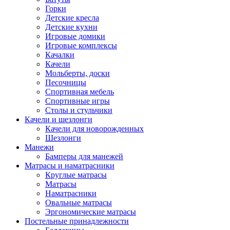
Горки
Детские кресла
Детские кухни
Игровые домики
Игровые комплексы
Качалки
Качели
Мольберты, доски
Песочницы
Спортивная мебель
Спортивные игры
Столы и стульчики
Качели и шезлонги
Качели для новорожденных
Шезлонги
Манежи
Бамперы для манежей
Матрасы и наматрасники
Круглые матрасы
Матрасы
Наматрасники
Овальные матрасы
Эргономические матрасы
Постельные принадлежности