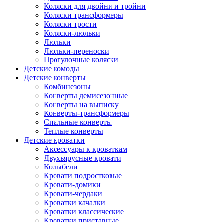
Коляски для двойни и тройни
Коляски трансформеры
Коляски трости
Коляски-люльки
Люльки
Люльки-переноски
Прогулочные коляски
Детские комоды
Детские конверты
Комбинезоны
Конверты демисезонные
Конверты на выписку
Конверты-трансформеры
Спальные конверты
Теплые конверты
Детские кроватки
Аксессуары к кроваткам
Двухъярусные кровати
Колыбели
Кровати подростковые
Кровати-домики
Кровати-чердаки
Кроватки качалки
Кроватки классические
Кроватки приставные