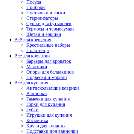
Посуда
Приборы
Пустышки и соски
Стерилизаторы
Сушки для бутылочек
Термосы и термосумки
Щётки и ёршики
Всё для крещения
Крестильные наборы
Полотенца
Все для кроватки
Барьеры для кроваток
Маятники
Опоры для балдахинов
Подвески и мобили
Все для купания
Антискользящие коврики
Ванночки
Гамачки для купания
Горки для купания
Губки
Игрушки для купания
Косметика
Круги для купания
Подставки под ванночки