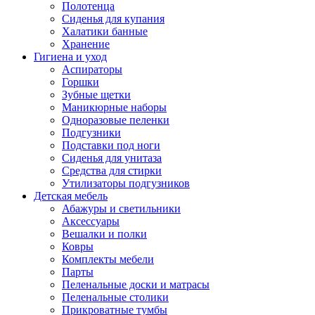
Полотенца
Сиденья для купания
Халатики банные
Хранение
Гигиена и уход
Аспираторы
Горшки
Зубные щетки
Маникюрные наборы
Одноразовые пеленки
Подгузники
Подставки под ноги
Сиденья для унитаза
Средства для стирки
Утилизаторы подгузников
Детская мебель
Абажуры и светильники
Аксессуары
Вешалки и полки
Ковры
Комплекты мебели
Парты
Пеленальные доски и матрасы
Пеленальные столики
Прикроватные тумбы