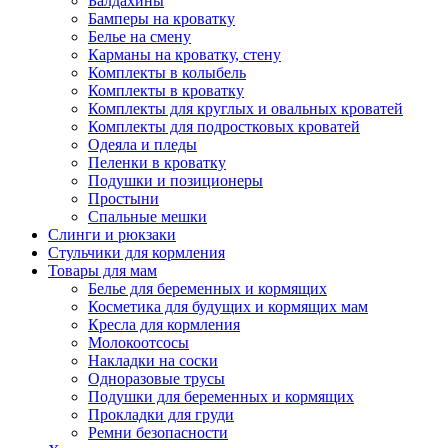
Балдахины
Бамперы на кроватку
Белье на смену
Карманы на кроватку, стену
Комплекты в колыбель
Комплекты в кроватку
Комплекты для круглых и овальных кроватей
Комплекты для подростковых кроватей
Одеяла и пледы
Пеленки в кроватку
Подушки и позиционеры
Простыни
Спальные мешки
Слинги и рюкзаки
Стульчики для кормления
Товары для мам
Белье для беременных и кормящих
Косметика для будущих и кормящих мам
Кресла для кормления
Молокоотсосы
Накладки на соски
Одноразовые трусы
Подушки для беременных и кормящих
Прокладки для груди
Ремни безопасности