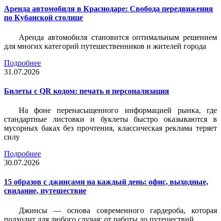
Аренда автомобиля в Краснодаре: Свобода передвижения
по Кубанской столице
Аренда автомобиля становится оптимальным решением
для многих категорий путешественников и жителей города
Подробнее
31.07.2026
Билеты c QR кодом: печать и персонализация
На фоне перенасыщенного информацией рынка, где
стандартные листовки и буклеты быстро оказываются в
мусорных баках без прочтения, классическая реклама теряет
силу
Подробнее
30.07.2026
15 образов с джинсами на каждый день: офис, выходные,
свидание, путешествие
Джинсы — основа современного гардероба, которая
подходит для любого случая: от работы до путешествий