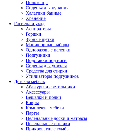
Полотенца
Сиденья для купания
Халатики банные
Хранение
Гигиена и уход
Аспираторы
Горшки
Зубные щетки
Маникюрные наборы
Одноразовые пеленки
Подгузники
Подставки под ноги
Сиденья для унитаза
Средства для стирки
Утилизаторы подгузников
Детская мебель
Абажуры и светильники
Аксессуары
Вешалки и полки
Ковры
Комплекты мебели
Парты
Пеленальные доски и матрасы
Пеленальные столики
Прикроватные тумбы