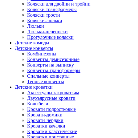
Коляски для двойни и тройни
Коляски трансформеры
Коляски трости
Коляски-люльки
Люльки
Люльки-переноски
Прогулочные коляски
Детские комоды
Детские конверты
Комбинезоны
Конверты демисезонные
Конверты на выписку
Конверты-трансформеры
Спальные конверты
Теплые конверты
Детские кроватки
Аксессуары к кроваткам
Двухъярусные кровати
Колыбели
Кровати подростковые
Кровати-домики
Кровати-чердаки
Кроватки качалки
Кроватки классические
Кроватки приставные