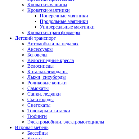
Кроватки-машины
Кроватки-маятники
Поперечные маятники
Продольные маятники
Универсальные маятники
Кроватки-трансформеры
Детский транспорт
Автомобили на педалях
Аксессуары
Беговелы
Велосипедные кресла
Велосипеды
Каталки-чемоданы
Лыжи, сноуборды
Роликовые коньки
Самокаты
Санки, ледянки
Скейтборды
Снегокаты
Толокары и каталки
Тюбинги
Электромобили, электромотоциклы
Игровая мебель
Бассейны
Батуты