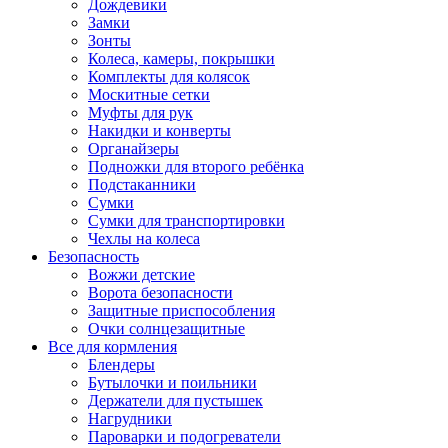
Дождевики
Замки
Зонты
Колеса, камеры, покрышки
Комплекты для колясок
Москитные сетки
Муфты для рук
Накидки и конверты
Органайзеры
Подножки для второго ребёнка
Подстаканники
Сумки
Сумки для транспортировки
Чехлы на колеса
Безопасность
Вожжи детские
Ворота безопасности
Защитные приспособления
Очки солнцезащитные
Все для кормления
Блендеры
Бутылочки и поильники
Держатели для пустышек
Нагрудники
Пароварки и подогреватели