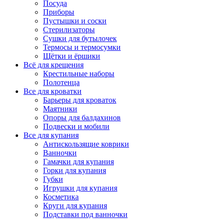
Посуда
Приборы
Пустышки и соски
Стерилизаторы
Сушки для бутылочек
Термосы и термосумки
Щётки и ёршики
Всё для крещения
Крестильные наборы
Полотенца
Все для кроватки
Барьеры для кроваток
Маятники
Опоры для балдахинов
Подвески и мобили
Все для купания
Антискользящие коврики
Ванночки
Гамачки для купания
Горки для купания
Губки
Игрушки для купания
Косметика
Круги для купания
Подставки под ванночки