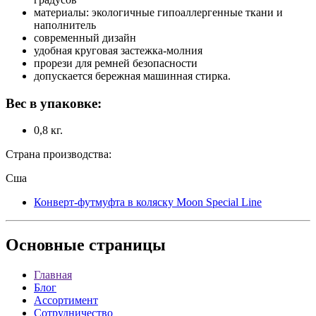
материалы: экологичные гипоаллергенные ткани и
наполнитель
современный дизайн
удобная круговая застежка-молния
прорези для ремней безопасности
допускается бережная машинная стирка.
Вес в упаковке:
0,8 кг.
Страна производства:
Сша
Конверт-футмуфта в коляску Moon Special Line
Основные
страницы
Главная
Блог
Ассортимент
Сотрудничество