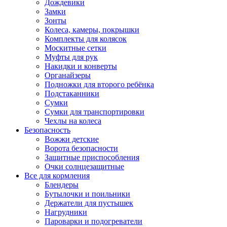
Дождевики
Замки
Зонты
Колеса, камеры, покрышки
Комплекты для колясок
Москитные сетки
Муфты для рук
Накидки и конверты
Органайзеры
Подножки для второго ребёнка
Подстаканники
Сумки
Сумки для транспортировки
Чехлы на колеса
Безопасность
Вожжи детские
Ворота безопасности
Защитные приспособления
Очки солнцезащитные
Все для кормления
Блендеры
Бутылочки и поильники
Держатели для пустышек
Нагрудники
Пароварки и подогреватели