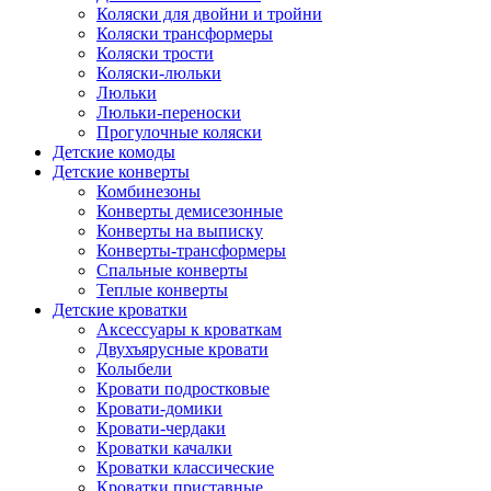
Коляски для двойни и тройни
Коляски трансформеры
Коляски трости
Коляски-люльки
Люльки
Люльки-переноски
Прогулочные коляски
Детские комоды
Детские конверты
Комбинезоны
Конверты демисезонные
Конверты на выписку
Конверты-трансформеры
Спальные конверты
Теплые конверты
Детские кроватки
Аксессуары к кроваткам
Двухъярусные кровати
Колыбели
Кровати подростковые
Кровати-домики
Кровати-чердаки
Кроватки качалки
Кроватки классические
Кроватки приставные