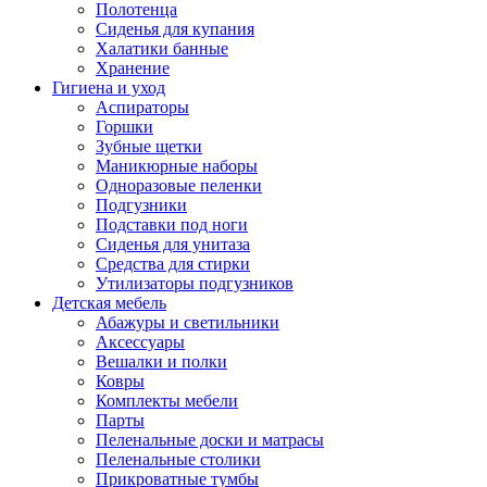
Полотенца
Сиденья для купания
Халатики банные
Хранение
Гигиена и уход
Аспираторы
Горшки
Зубные щетки
Маникюрные наборы
Одноразовые пеленки
Подгузники
Подставки под ноги
Сиденья для унитаза
Средства для стирки
Утилизаторы подгузников
Детская мебель
Абажуры и светильники
Аксессуары
Вешалки и полки
Ковры
Комплекты мебели
Парты
Пеленальные доски и матрасы
Пеленальные столики
Прикроватные тумбы