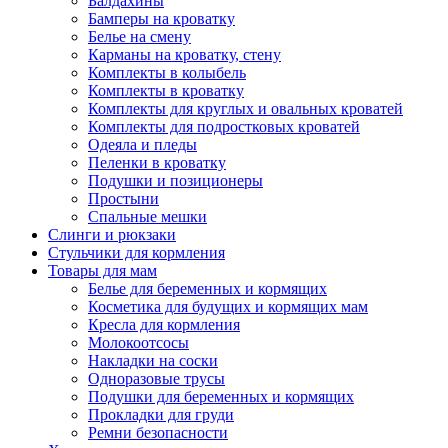
Балдахины
Бамперы на кроватку
Белье на смену
Карманы на кроватку, стену
Комплекты в колыбель
Комплекты в кроватку
Комплекты для круглых и овальных кроватей
Комплекты для подростковых кроватей
Одеяла и пледы
Пеленки в кроватку
Подушки и позиционеры
Простыни
Спальные мешки
Слинги и рюкзаки
Стульчики для кормления
Товары для мам
Белье для беременных и кормящих
Косметика для будущих и кормящих мам
Кресла для кормления
Молокоотсосы
Накладки на соски
Одноразовые трусы
Подушки для беременных и кормящих
Прокладки для груди
Ремни безопасности