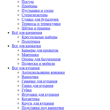
Посуда
Приборы
Пустышки и соски
Стерилизаторы
Сушки для бутылочек
Термосы и термосумки
Щётки и ёршики
Всё для крещения
Крестильные наборы
Полотенца
Все для кроватки
Барьеры для кроваток
Маятники
Опоры для балдахинов
Подвески и мобили
Все для купания
Антискользящие коврики
Ванночки
Гамачки для купания
Горки для купания
Губки
Игрушки для купания
Косметика
Круги для купания
Подставки под ванночки