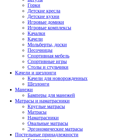
Горки
Детские кресла
Детские кухни
Игровые домики
Игровые комплексы
Качалки
Качели
Мольберты, доски
Песочницы
Спортивная мебель
Спортивные игры
Столы и стульчики
Качели и шезлонги
Качели для новорожденных
Шезлонги
Манежи
Бамперы для манежей
Матрасы и наматрасники
Круглые матрасы
Матрасы
Наматрасники
Овальные матрасы
Эргономические матрасы
Постельные принадлежности