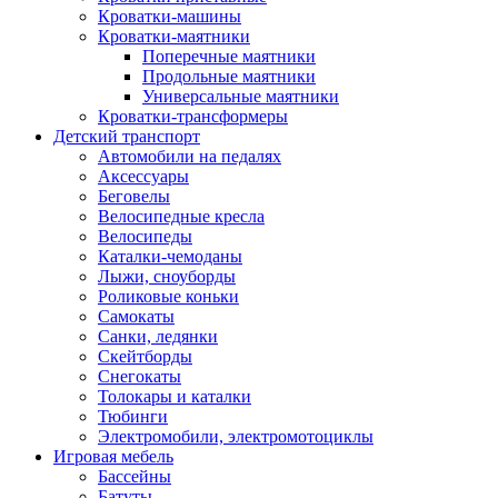
Кроватки-машины
Кроватки-маятники
Поперечные маятники
Продольные маятники
Универсальные маятники
Кроватки-трансформеры
Детский транспорт
Автомобили на педалях
Аксессуары
Беговелы
Велосипедные кресла
Велосипеды
Каталки-чемоданы
Лыжи, сноуборды
Роликовые коньки
Самокаты
Санки, ледянки
Скейтборды
Снегокаты
Толокары и каталки
Тюбинги
Электромобили, электромотоциклы
Игровая мебель
Бассейны
Батуты