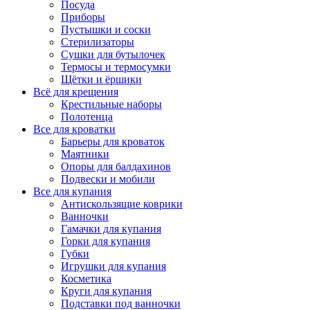
Посуда
Приборы
Пустышки и соски
Стерилизаторы
Сушки для бутылочек
Термосы и термосумки
Щётки и ёршики
Всё для крещения
Крестильные наборы
Полотенца
Все для кроватки
Барьеры для кроваток
Маятники
Опоры для балдахинов
Подвески и мобили
Все для купания
Антискользящие коврики
Ванночки
Гамачки для купания
Горки для купания
Губки
Игрушки для купания
Косметика
Круги для купания
Подставки под ванночки