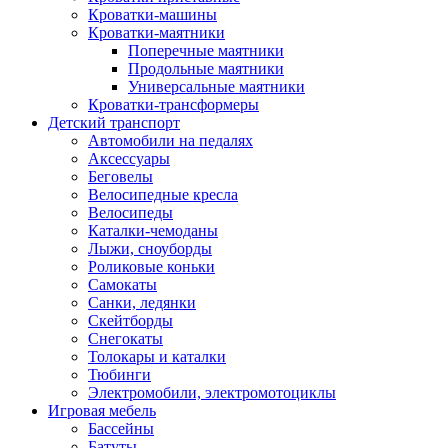
Кроватки-машины
Кроватки-маятники
Поперечные маятники
Продольные маятники
Универсальные маятники
Кроватки-трансформеры
Детский транспорт
Автомобили на педалях
Аксессуары
Беговелы
Велосипедные кресла
Велосипеды
Каталки-чемоданы
Лыжи, сноуборды
Роликовые коньки
Самокаты
Санки, ледянки
Скейтборды
Снегокаты
Толокары и каталки
Тюбинги
Электромобили, электромотоциклы
Игровая мебель
Бассейны
Батуты