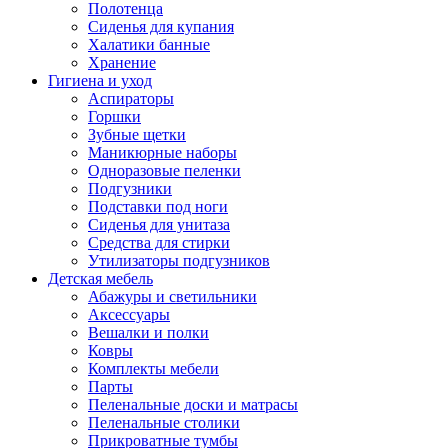
Полотенца
Сиденья для купания
Халатики банные
Хранение
Гигиена и уход
Аспираторы
Горшки
Зубные щетки
Маникюрные наборы
Одноразовые пеленки
Подгузники
Подставки под ноги
Сиденья для унитаза
Средства для стирки
Утилизаторы подгузников
Детская мебель
Абажуры и светильники
Аксессуары
Вешалки и полки
Ковры
Комплекты мебели
Парты
Пеленальные доски и матрасы
Пеленальные столики
Прикроватные тумбы