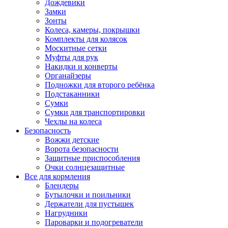
Дождевики
Замки
Зонты
Колеса, камеры, покрышки
Комплекты для колясок
Москитные сетки
Муфты для рук
Накидки и конверты
Органайзеры
Подножки для второго ребёнка
Подстаканники
Сумки
Сумки для транспортировки
Чехлы на колеса
Безопасность
Вожжи детские
Ворота безопасности
Защитные приспособления
Очки солнцезащитные
Все для кормления
Блендеры
Бутылочки и поильники
Держатели для пустышек
Нагрудники
Пароварки и подогреватели