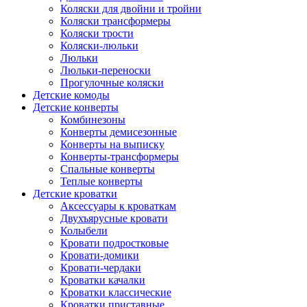
Коляски для двойни и тройни
Коляски трансформеры
Коляски трости
Коляски-люльки
Люльки
Люльки-переноски
Прогулочные коляски
Детские комоды
Детские конверты
Комбинезоны
Конверты демисезонные
Конверты на выписку
Конверты-трансформеры
Спальные конверты
Теплые конверты
Детские кроватки
Аксессуары к кроваткам
Двухъярусные кровати
Колыбели
Кровати подростковые
Кровати-домики
Кровати-чердаки
Кроватки качалки
Кроватки классические
Кроватки приставные