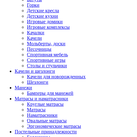
Горки
Детские кресла
Детские кухни
Игровые домики
Игровые комплексы
Качалки
Качели
Мольберты, доски
Песочницы
Спортивная мебель
Спортивные игры
Столы и стульчики
Качели и шезлонги
Качели для новорожденных
Шезлонги
Манежи
Бамперы для манежей
Матрасы и наматрасники
Круглые матрасы
Матрасы
Наматрасники
Овальные матрасы
Эргономические матрасы
Постельные принадлежности