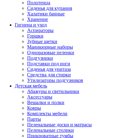
Полотенца
Сиденья для купания
Халатики банные
Хранение
Гигиена и уход
Аспираторы
Горшки
Зубные щетки
Маникюрные наборы
Одноразовые пеленки
Подгузники
Подставки под ноги
Сиденья для унитаза
Средства для стирки
Утилизаторы подгузников
Детская мебель
Абажуры и светильники
Аксессуары
Вешалки и полки
Ковры
Комплекты мебели
Парты
Пеленальные доски и матрасы
Пеленальные столики
Прикроватные тумбы