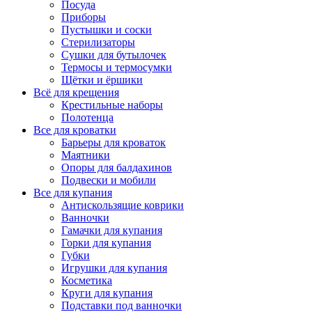
Посуда
Приборы
Пустышки и соски
Стерилизаторы
Сушки для бутылочек
Термосы и термосумки
Щётки и ёршики
Всё для крещения
Крестильные наборы
Полотенца
Все для кроватки
Барьеры для кроваток
Маятники
Опоры для балдахинов
Подвески и мобили
Все для купания
Антискользящие коврики
Ванночки
Гамачки для купания
Горки для купания
Губки
Игрушки для купания
Косметика
Круги для купания
Подставки под ванночки