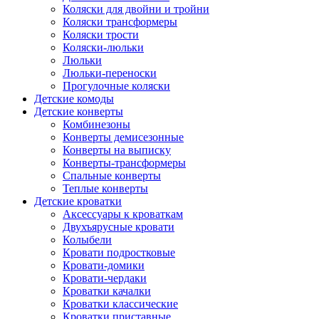
Коляски для двойни и тройни
Коляски трансформеры
Коляски трости
Коляски-люльки
Люльки
Люльки-переноски
Прогулочные коляски
Детские комоды
Детские конверты
Комбинезоны
Конверты демисезонные
Конверты на выписку
Конверты-трансформеры
Спальные конверты
Теплые конверты
Детские кроватки
Аксессуары к кроваткам
Двухъярусные кровати
Колыбели
Кровати подростковые
Кровати-домики
Кровати-чердаки
Кроватки качалки
Кроватки классические
Кроватки приставные