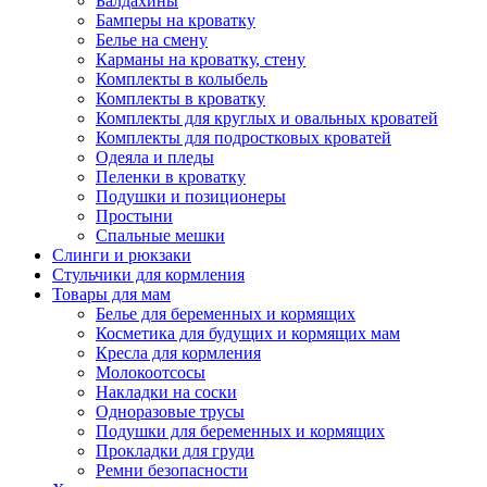
Балдахины
Бамперы на кроватку
Белье на смену
Карманы на кроватку, стену
Комплекты в колыбель
Комплекты в кроватку
Комплекты для круглых и овальных кроватей
Комплекты для подростковых кроватей
Одеяла и пледы
Пеленки в кроватку
Подушки и позиционеры
Простыни
Спальные мешки
Слинги и рюкзаки
Стульчики для кормления
Товары для мам
Белье для беременных и кормящих
Косметика для будущих и кормящих мам
Кресла для кормления
Молокоотсосы
Накладки на соски
Одноразовые трусы
Подушки для беременных и кормящих
Прокладки для груди
Ремни безопасности