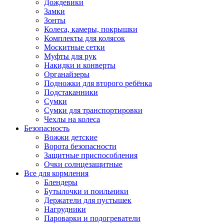
Дождевики
Замки
Зонты
Колеса, камеры, покрышки
Комплекты для колясок
Москитные сетки
Муфты для рук
Накидки и конверты
Органайзеры
Подножки для второго ребёнка
Подстаканники
Сумки
Сумки для транспортировки
Чехлы на колеса
Безопасность
Вожжи детские
Ворота безопасности
Защитные приспособления
Очки солнцезащитные
Все для кормления
Блендеры
Бутылочки и поильники
Держатели для пустышек
Нагрудники
Пароварки и подогреватели