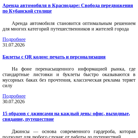
Аренда автомобиля в Краснодаре: Свобода передвижения
по Кубанской столице
Аренда автомобиля становится оптимальным решением
для многих категорий путешественников и жителей города
Подробнее
31.07.2026
Билеты c QR кодом: печать и персонализация
На фоне перенасыщенного информацией рынка, где
стандартные листовки и буклеты быстро оказываются в
мусорных баках без прочтения, классическая реклама теряет
силу
Подробнее
30.07.2026
15 образов с джинсами на каждый день: офис, выходные,
свидание, путешествие
Джинсы — основа современного гардероба, которая
подходит для любого случая: от работы до путешествий