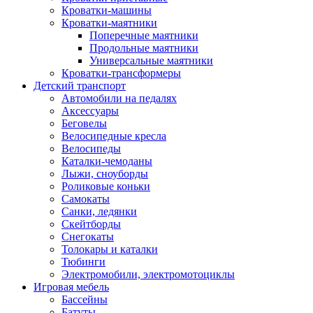
Кроватки-машины
Кроватки-маятники
Поперечные маятники
Продольные маятники
Универсальные маятники
Кроватки-трансформеры
Детский транспорт
Автомобили на педалях
Аксессуары
Беговелы
Велосипедные кресла
Велосипеды
Каталки-чемоданы
Лыжи, сноуборды
Роликовые коньки
Самокаты
Санки, ледянки
Скейтборды
Снегокаты
Толокары и каталки
Тюбинги
Электромобили, электромотоциклы
Игровая мебель
Бассейны
Батуты