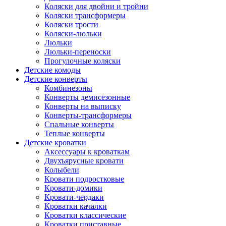
Коляски для двойни и тройни
Коляски трансформеры
Коляски трости
Коляски-люльки
Люльки
Люльки-переноски
Прогулочные коляски
Детские комоды
Детские конверты
Комбинезоны
Конверты демисезонные
Конверты на выписку
Конверты-трансформеры
Спальные конверты
Теплые конверты
Детские кроватки
Аксессуары к кроваткам
Двухъярусные кровати
Колыбели
Кровати подростковые
Кровати-домики
Кровати-чердаки
Кроватки качалки
Кроватки классические
Кроватки приставные