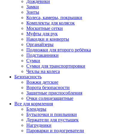
Дождевики
Замки
Зонты
Колеса, камеры, покрышки
Комплекты для колясок
Москитные сетки
Муфты для рук
Накидки и конверты
Органайзеры
Подножки для второго ребёнка
Подстаканники
Сумки
Сумки для транспортировки
Чехлы на колеса
Безопасность
Вожжи детские
Ворота безопасности
Защитные приспособления
Очки солнцезащитные
Все для кормления
Блендеры
Бутылочки и поильники
Держатели для пустышек
Нагрудники
Пароварки и подогреватели