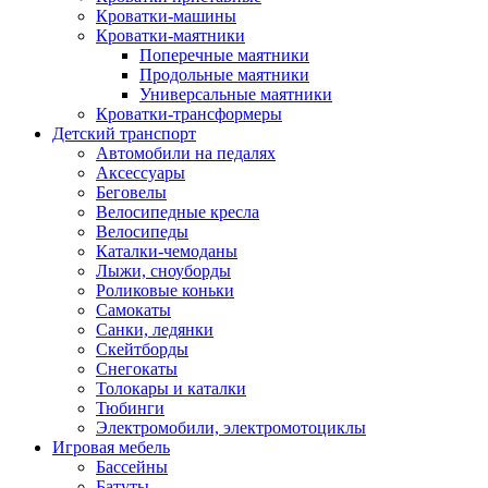
Кроватки-машины
Кроватки-маятники
Поперечные маятники
Продольные маятники
Универсальные маятники
Кроватки-трансформеры
Детский транспорт
Автомобили на педалях
Аксессуары
Беговелы
Велосипедные кресла
Велосипеды
Каталки-чемоданы
Лыжи, сноуборды
Роликовые коньки
Самокаты
Санки, ледянки
Скейтборды
Снегокаты
Толокары и каталки
Тюбинги
Электромобили, электромотоциклы
Игровая мебель
Бассейны
Батуты