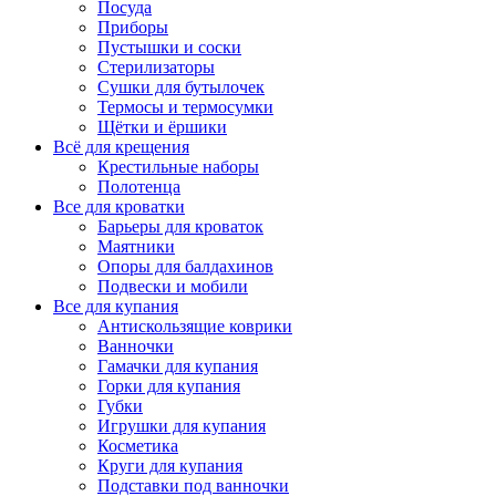
Посуда
Приборы
Пустышки и соски
Стерилизаторы
Сушки для бутылочек
Термосы и термосумки
Щётки и ёршики
Всё для крещения
Крестильные наборы
Полотенца
Все для кроватки
Барьеры для кроваток
Маятники
Опоры для балдахинов
Подвески и мобили
Все для купания
Антискользящие коврики
Ванночки
Гамачки для купания
Горки для купания
Губки
Игрушки для купания
Косметика
Круги для купания
Подставки под ванночки