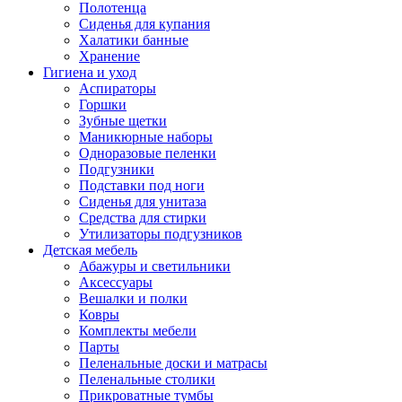
Полотенца
Сиденья для купания
Халатики банные
Хранение
Гигиена и уход
Аспираторы
Горшки
Зубные щетки
Маникюрные наборы
Одноразовые пеленки
Подгузники
Подставки под ноги
Сиденья для унитаза
Средства для стирки
Утилизаторы подгузников
Детская мебель
Абажуры и светильники
Аксессуары
Вешалки и полки
Ковры
Комплекты мебели
Парты
Пеленальные доски и матрасы
Пеленальные столики
Прикроватные тумбы