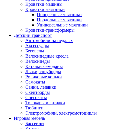
Кроватки-машины
Кроватки-маятники
Поперечные маятники
Продольные маятники
Универсальные маятники
Кроватки-трансформеры
Детский транспорт
Автомобили на педалях
Аксессуары
Беговелы
Велосипедные кресла
Велосипеды
Каталки-чемоданы
Лыжи, сноуборды
Роликовые коньки
Самокаты
Санки, ледянки
Скейтборды
Снегокаты
Толокары и каталки
Тюбинги
Электромобили, электромотоциклы
Игровая мебель
Бассейны
Батуты