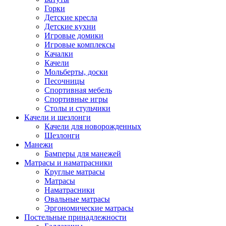
Горки
Детские кресла
Детские кухни
Игровые домики
Игровые комплексы
Качалки
Качели
Мольберты, доски
Песочницы
Спортивная мебель
Спортивные игры
Столы и стульчики
Качели и шезлонги
Качели для новорожденных
Шезлонги
Манежи
Бамперы для манежей
Матрасы и наматрасники
Круглые матрасы
Матрасы
Наматрасники
Овальные матрасы
Эргономические матрасы
Постельные принадлежности