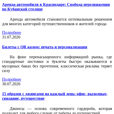
Аренда автомобиля в Краснодаре: Свобода передвижения
по Кубанской столице
Аренда автомобиля становится оптимальным решением
для многих категорий путешественников и жителей города
Подробнее
31.07.2026
Билеты c QR кодом: печать и персонализация
На фоне перенасыщенного информацией рынка, где
стандартные листовки и буклеты быстро оказываются в
мусорных баках без прочтения, классическая реклама теряет
силу
Подробнее
30.07.2026
15 образов с джинсами на каждый день: офис, выходные,
свидание, путешествие
Джинсы — основа современного гардероба, которая
подходит для любого случая: от работы до путешествий