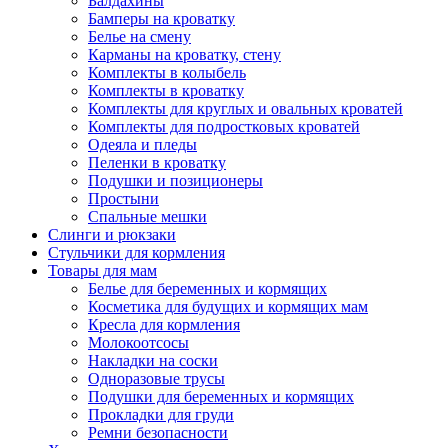
Балдахины
Бамперы на кроватку
Белье на смену
Карманы на кроватку, стену
Комплекты в колыбель
Комплекты в кроватку
Комплекты для круглых и овальных кроватей
Комплекты для подростковых кроватей
Одеяла и пледы
Пеленки в кроватку
Подушки и позиционеры
Простыни
Спальные мешки
Слинги и рюкзаки
Стульчики для кормления
Товары для мам
Белье для беременных и кормящих
Косметика для будущих и кормящих мам
Кресла для кормления
Молокоотсосы
Накладки на соски
Одноразовые трусы
Подушки для беременных и кормящих
Прокладки для груди
Ремни безопасности