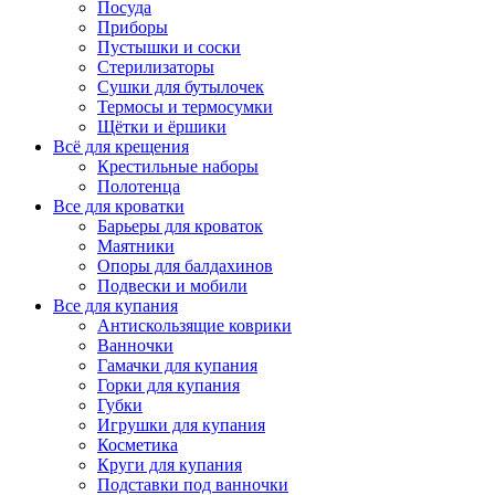
Посуда
Приборы
Пустышки и соски
Стерилизаторы
Сушки для бутылочек
Термосы и термосумки
Щётки и ёршики
Всё для крещения
Крестильные наборы
Полотенца
Все для кроватки
Барьеры для кроваток
Маятники
Опоры для балдахинов
Подвески и мобили
Все для купания
Антискользящие коврики
Ванночки
Гамачки для купания
Горки для купания
Губки
Игрушки для купания
Косметика
Круги для купания
Подставки под ванночки