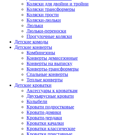
Коляски для двойни и тройни
Коляски трансформеры
Коляски трости
Коляски-люльки
Люльки
Люльки-переноски
Прогулочные коляски
Детские комоды
Детские конверты
Комбинезоны
Конверты демисезонные
Конверты на выписку
Конверты-трансформеры
Спальные конверты
Теплые конверты
Детские кроватки
Аксессуары к кроваткам
Двухъярусные кровати
Колыбели
Кровати подростковые
Кровати-домики
Кровати-чердаки
Кроватки качалки
Кроватки классические
Кроватки приставные