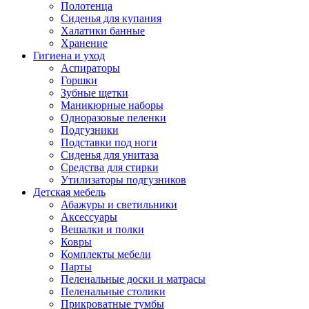
Полотенца
Сиденья для купания
Халатики банные
Хранение
Гигиена и уход
Аспираторы
Горшки
Зубные щетки
Маникюрные наборы
Одноразовые пеленки
Подгузники
Подставки под ноги
Сиденья для унитаза
Средства для стирки
Утилизаторы подгузников
Детская мебель
Абажуры и светильники
Аксессуары
Вешалки и полки
Ковры
Комплекты мебели
Парты
Пеленальные доски и матрасы
Пеленальные столики
Прикроватные тумбы