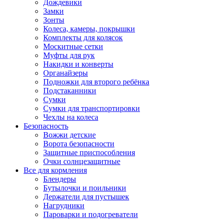
Дождевики
Замки
Зонты
Колеса, камеры, покрышки
Комплекты для колясок
Москитные сетки
Муфты для рук
Накидки и конверты
Органайзеры
Подножки для второго ребёнка
Подстаканники
Сумки
Сумки для транспортировки
Чехлы на колеса
Безопасность
Вожжи детские
Ворота безопасности
Защитные приспособления
Очки солнцезащитные
Все для кормления
Блендеры
Бутылочки и поильники
Держатели для пустышек
Нагрудники
Пароварки и подогреватели