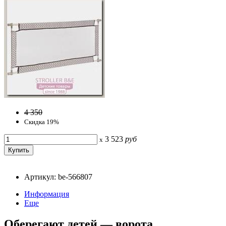
4 350
Скидка 19%
3 523
руб
x
Артикул: be-566807
Информация
Еще
Оберегают детей — ворота