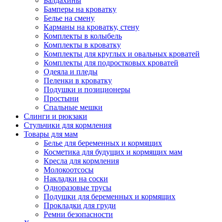
Балдахины
Бамперы на кроватку
Белье на смену
Карманы на кроватку, стену
Комплекты в колыбель
Комплекты в кроватку
Комплекты для круглых и овальных кроватей
Комплекты для подростковых кроватей
Одеяла и пледы
Пеленки в кроватку
Подушки и позиционеры
Простыни
Спальные мешки
Слинги и рюкзаки
Стульчики для кормления
Товары для мам
Белье для беременных и кормящих
Косметика для будущих и кормящих мам
Кресла для кормления
Молокоотсосы
Накладки на соски
Одноразовые трусы
Подушки для беременных и кормящих
Прокладки для груди
Ремни безопасности