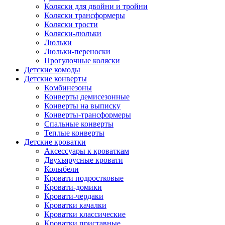
Коляски для двойни и тройни
Коляски трансформеры
Коляски трости
Коляски-люльки
Люльки
Люльки-переноски
Прогулочные коляски
Детские комоды
Детские конверты
Комбинезоны
Конверты демисезонные
Конверты на выписку
Конверты-трансформеры
Спальные конверты
Теплые конверты
Детские кроватки
Аксессуары к кроваткам
Двухъярусные кровати
Колыбели
Кровати подростковые
Кровати-домики
Кровати-чердаки
Кроватки качалки
Кроватки классические
Кроватки приставные