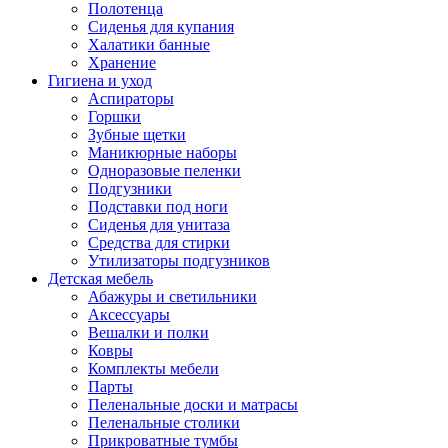
Полотенца
Сиденья для купания
Халатики банные
Хранение
Гигиена и уход
Аспираторы
Горшки
Зубные щетки
Маникюрные наборы
Одноразовые пеленки
Подгузники
Подставки под ноги
Сиденья для унитаза
Средства для стирки
Утилизаторы подгузников
Детская мебель
Абажуры и светильники
Аксессуары
Вешалки и полки
Ковры
Комплекты мебели
Парты
Пеленальные доски и матрасы
Пеленальные столики
Прикроватные тумбы