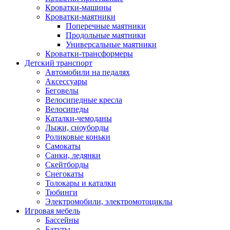
Кроватки-машины
Кроватки-маятники
Поперечные маятники
Продольные маятники
Универсальные маятники
Кроватки-трансформеры
Детский транспорт
Автомобили на педалях
Аксессуары
Беговелы
Велосипедные кресла
Велосипеды
Каталки-чемоданы
Лыжи, сноуборды
Роликовые коньки
Самокаты
Санки, ледянки
Скейтборды
Снегокаты
Толокары и каталки
Тюбинги
Электромобили, электромотоциклы
Игровая мебель
Бассейны
Батуты