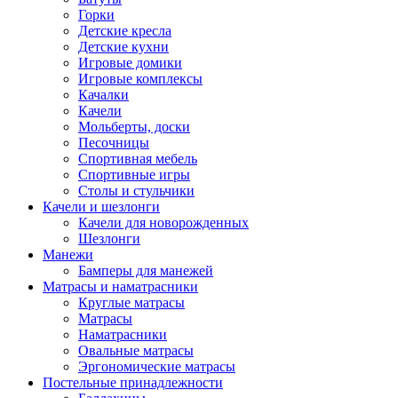
Горки
Детские кресла
Детские кухни
Игровые домики
Игровые комплексы
Качалки
Качели
Мольберты, доски
Песочницы
Спортивная мебель
Спортивные игры
Столы и стульчики
Качели и шезлонги
Качели для новорожденных
Шезлонги
Манежи
Бамперы для манежей
Матрасы и наматрасники
Круглые матрасы
Матрасы
Наматрасники
Овальные матрасы
Эргономические матрасы
Постельные принадлежности