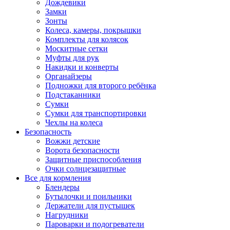
Дождевики
Замки
Зонты
Колеса, камеры, покрышки
Комплекты для колясок
Москитные сетки
Муфты для рук
Накидки и конверты
Органайзеры
Подножки для второго ребёнка
Подстаканники
Сумки
Сумки для транспортировки
Чехлы на колеса
Безопасность
Вожжи детские
Ворота безопасности
Защитные приспособления
Очки солнцезащитные
Все для кормления
Блендеры
Бутылочки и поильники
Держатели для пустышек
Нагрудники
Пароварки и подогреватели