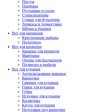
Посуда
Приборы
Пустышки и соски
Стерилизаторы
Сушки для бутылочек
Термосы и термосумки
Щётки и ёршики
Всё для крещения
Крестильные наборы
Полотенца
Все для кроватки
Барьеры для кроваток
Маятники
Опоры для балдахинов
Подвески и мобили
Все для купания
Антискользящие коврики
Ванночки
Гамачки для купания
Горки для купания
Губки
Игрушки для купания
Косметика
Круги для купания
Подставки под ванночки