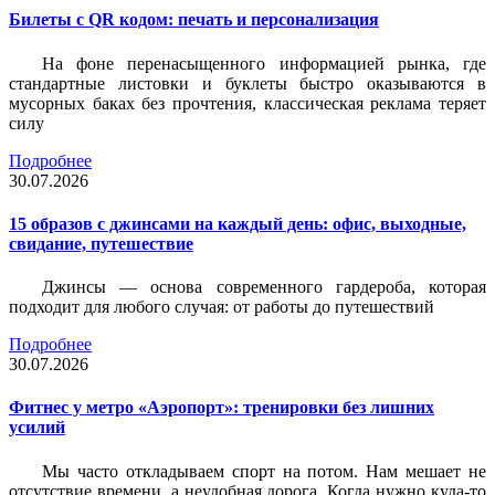
Билеты c QR кодом: печать и персонализация
На фоне перенасыщенного информацией рынка, где
стандартные листовки и буклеты быстро оказываются в
мусорных баках без прочтения, классическая реклама теряет
силу
Подробнее
30.07.2026
15 образов с джинсами на каждый день: офис, выходные,
свидание, путешествие
Джинсы — основа современного гардероба, которая
подходит для любого случая: от работы до путешествий
Подробнее
30.07.2026
Фитнес у метро «Аэропорт»: тренировки без лишних
усилий
Мы часто откладываем спорт на потом. Нам мешает не
отсутствие времени, а неудобная дорога. Когда нужно куда-то