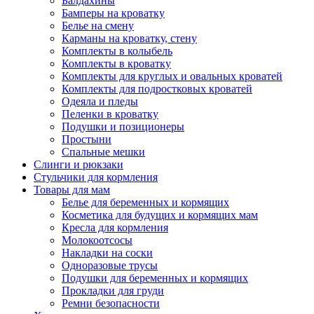
Балдахины
Бамперы на кроватку
Белье на смену
Карманы на кроватку, стену
Комплекты в колыбель
Комплекты в кроватку
Комплекты для круглых и овальных кроватей
Комплекты для подростковых кроватей
Одеяла и пледы
Пеленки в кроватку
Подушки и позиционеры
Простыни
Спальные мешки
Слинги и рюкзаки
Стульчики для кормления
Товары для мам
Белье для беременных и кормящих
Косметика для будущих и кормящих мам
Кресла для кормления
Молокоотсосы
Накладки на соски
Одноразовые трусы
Подушки для беременных и кормящих
Прокладки для груди
Ремни безопасности