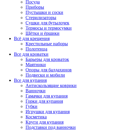
Посуда
Приборы
Пустышки и соски
Стерилизаторы
Сушки для бутылочек
Термосы и термосумки
Щётки и ёршики
Всё для крещения
Крестильные наборы
Полотенца
Все для кроватки
Барьеры для кроваток
Маятники
Опоры для балдахинов
Подвески и мобили
Все для купания
Антискользящие коврики
Ванночки
Гамачки для купания
Горки для купания
Губки
Игрушки для купания
Косметика
Круги для купания
Подставки под ванночки