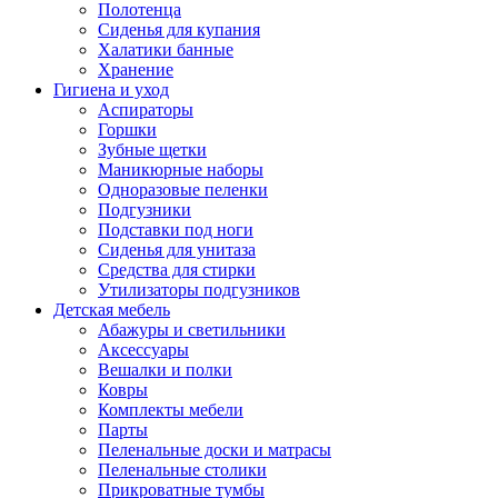
Полотенца
Сиденья для купания
Халатики банные
Хранение
Гигиена и уход
Аспираторы
Горшки
Зубные щетки
Маникюрные наборы
Одноразовые пеленки
Подгузники
Подставки под ноги
Сиденья для унитаза
Средства для стирки
Утилизаторы подгузников
Детская мебель
Абажуры и светильники
Аксессуары
Вешалки и полки
Ковры
Комплекты мебели
Парты
Пеленальные доски и матрасы
Пеленальные столики
Прикроватные тумбы