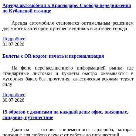
Аренда автомобиля в Краснодаре: Свобода передвижения
по Кубанской столице
Аренда автомобиля становится оптимальным решением
для многих категорий путешественников и жителей города
Подробнее
31.07.2026
Билеты c QR кодом: печать и персонализация
На фоне перенасыщенного информацией рынка, где
стандартные листовки и буклеты быстро оказываются в
мусорных баках без прочтения, классическая реклама теряет
силу
Подробнее
30.07.2026
15 образов с джинсами на каждый день: офис, выходные,
свидание, путешествие
Джинсы — основа современного гардероба, которая
подходит для любого случая: от работы до путешествий