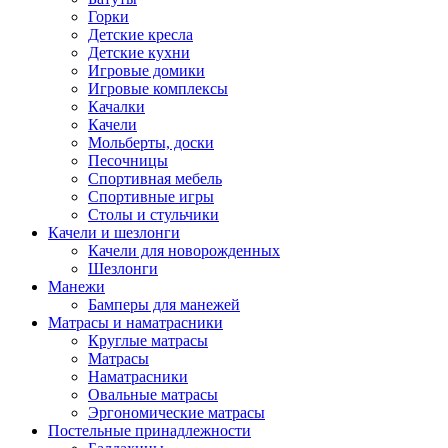
Горки
Детские кресла
Детские кухни
Игровые домики
Игровые комплексы
Качалки
Качели
Мольберты, доски
Песочницы
Спортивная мебель
Спортивные игры
Столы и стульчики
Качели и шезлонги
Качели для новорожденных
Шезлонги
Манежи
Бамперы для манежей
Матрасы и наматрасники
Круглые матрасы
Матрасы
Наматрасники
Овальные матрасы
Эргономические матрасы
Постельные принадлежности