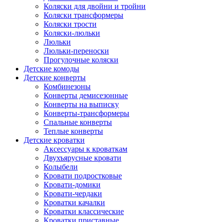
Коляски для двойни и тройни
Коляски трансформеры
Коляски трости
Коляски-люльки
Люльки
Люльки-переноски
Прогулочные коляски
Детские комоды
Детские конверты
Комбинезоны
Конверты демисезонные
Конверты на выписку
Конверты-трансформеры
Спальные конверты
Теплые конверты
Детские кроватки
Аксессуары к кроваткам
Двухъярусные кровати
Колыбели
Кровати подростковые
Кровати-домики
Кровати-чердаки
Кроватки качалки
Кроватки классические
Кроватки приставные