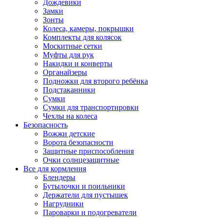
Дождевики
Замки
Зонты
Колеса, камеры, покрышки
Комплекты для колясок
Москитные сетки
Муфты для рук
Накидки и конверты
Органайзеры
Подножки для второго ребёнка
Подстаканники
Сумки
Сумки для транспортировки
Чехлы на колеса
Безопасность
Вожжи детские
Ворота безопасности
Защитные приспособления
Очки солнцезащитные
Все для кормления
Блендеры
Бутылочки и поильники
Держатели для пустышек
Нагрудники
Пароварки и подогреватели