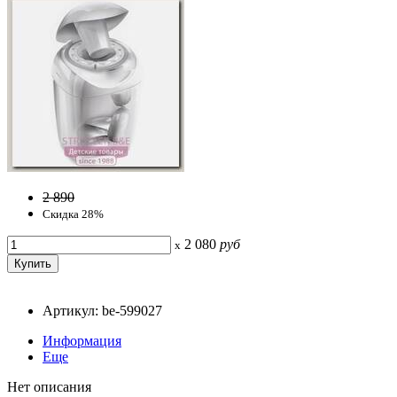
2 890
Скидка 28%
2 080
руб
x
Артикул: be-599027
Информация
Еще
Нет описания