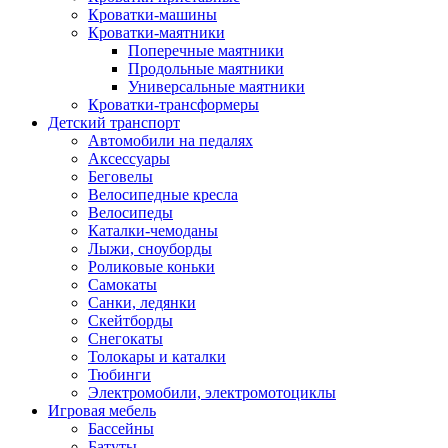
Кроватки-машины
Кроватки-маятники
Поперечные маятники
Продольные маятники
Универсальные маятники
Кроватки-трансформеры
Детский транспорт
Автомобили на педалях
Аксессуары
Беговелы
Велосипедные кресла
Велосипеды
Каталки-чемоданы
Лыжи, сноуборды
Роликовые коньки
Самокаты
Санки, ледянки
Скейтборды
Снегокаты
Толокары и каталки
Тюбинги
Электромобили, электромотоциклы
Игровая мебель
Бассейны
Батуты