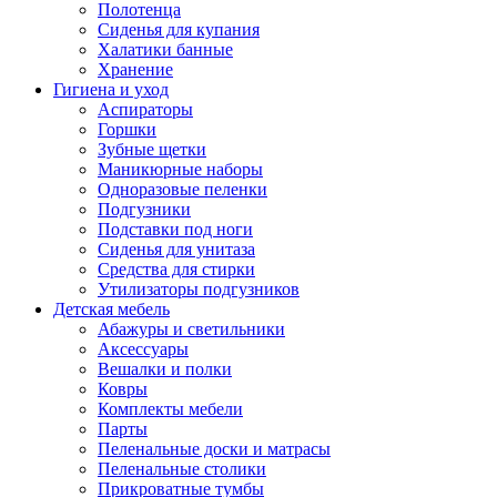
Полотенца
Сиденья для купания
Халатики банные
Хранение
Гигиена и уход
Аспираторы
Горшки
Зубные щетки
Маникюрные наборы
Одноразовые пеленки
Подгузники
Подставки под ноги
Сиденья для унитаза
Средства для стирки
Утилизаторы подгузников
Детская мебель
Абажуры и светильники
Аксессуары
Вешалки и полки
Ковры
Комплекты мебели
Парты
Пеленальные доски и матрасы
Пеленальные столики
Прикроватные тумбы