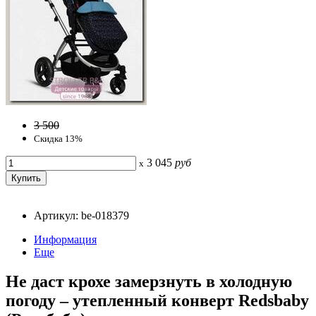
3 500
Скидка 13%
3 045
руб
x
Артикул: be-018379
Информация
Еще
Не даст крохе замерзнуть в холодную
погоду – утепленный конверт Redsbaby