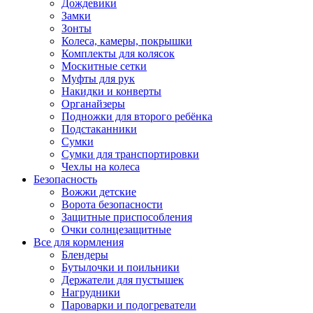
Дождевики
Замки
Зонты
Колеса, камеры, покрышки
Комплекты для колясок
Москитные сетки
Муфты для рук
Накидки и конверты
Органайзеры
Подножки для второго ребёнка
Подстаканники
Сумки
Сумки для транспортировки
Чехлы на колеса
Безопасность
Вожжи детские
Ворота безопасности
Защитные приспособления
Очки солнцезащитные
Все для кормления
Блендеры
Бутылочки и поильники
Держатели для пустышек
Нагрудники
Пароварки и подогреватели