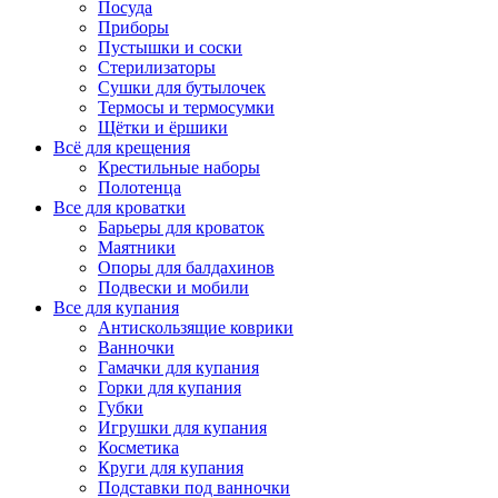
Посуда
Приборы
Пустышки и соски
Стерилизаторы
Сушки для бутылочек
Термосы и термосумки
Щётки и ёршики
Всё для крещения
Крестильные наборы
Полотенца
Все для кроватки
Барьеры для кроваток
Маятники
Опоры для балдахинов
Подвески и мобили
Все для купания
Антискользящие коврики
Ванночки
Гамачки для купания
Горки для купания
Губки
Игрушки для купания
Косметика
Круги для купания
Подставки под ванночки