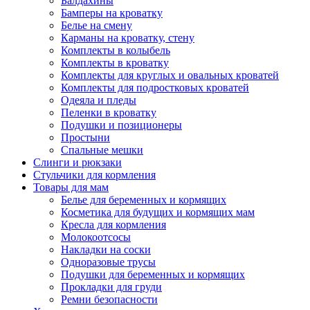
Балдахины
Бамперы на кроватку
Белье на смену
Карманы на кроватку, стену
Комплекты в колыбель
Комплекты в кроватку
Комплекты для круглых и овальных кроватей
Комплекты для подростковых кроватей
Одеяла и пледы
Пеленки в кроватку
Подушки и позиционеры
Простыни
Спальные мешки
Слинги и рюкзаки
Стульчики для кормления
Товары для мам
Белье для беременных и кормящих
Косметика для будущих и кормящих мам
Кресла для кормления
Молокоотсосы
Накладки на соски
Одноразовые трусы
Подушки для беременных и кормящих
Прокладки для груди
Ремни безопасности