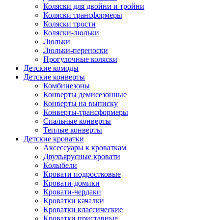
Коляски для двойни и тройни
Коляски трансформеры
Коляски трости
Коляски-люльки
Люльки
Люльки-переноски
Прогулочные коляски
Детские комоды
Детские конверты
Комбинезоны
Конверты демисезонные
Конверты на выписку
Конверты-трансформеры
Спальные конверты
Теплые конверты
Детские кроватки
Аксессуары к кроваткам
Двухъярусные кровати
Колыбели
Кровати подростковые
Кровати-домики
Кровати-чердаки
Кроватки качалки
Кроватки классические
Кроватки приставные