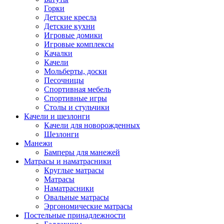
Горки
Детские кресла
Детские кухни
Игровые домики
Игровые комплексы
Качалки
Качели
Мольберты, доски
Песочницы
Спортивная мебель
Спортивные игры
Столы и стульчики
Качели и шезлонги
Качели для новорожденных
Шезлонги
Манежи
Бамперы для манежей
Матрасы и наматрасники
Круглые матрасы
Матрасы
Наматрасники
Овальные матрасы
Эргономические матрасы
Постельные принадлежности