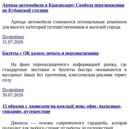
Аренда автомобиля в Краснодаре: Свобода передвижения
по Кубанской столице
Аренда автомобиля становится оптимальным решением
для многих категорий путешественников и жителей города
Подробнее
31.07.2026
Билеты c QR кодом: печать и персонализация
На фоне перенасыщенного информацией рынка, где
стандартные листовки и буклеты быстро оказываются в
мусорных баках без прочтения, классическая реклама теряет
силу
Подробнее
30.07.2026
15 образов с джинсами на каждый день: офис, выходные,
свидание, путешествие
Джинсы — основа современного гардероба, которая
подходит для любого случая: от работы до путешествий