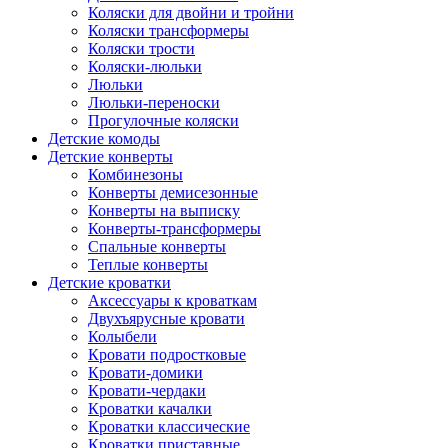
Коляски для двойни и тройни
Коляски трансформеры
Коляски трости
Коляски-люльки
Люльки
Люльки-переноски
Прогулочные коляски
Детские комоды
Детские конверты
Комбинезоны
Конверты демисезонные
Конверты на выписку
Конверты-трансформеры
Спальные конверты
Теплые конверты
Детские кроватки
Аксессуары к кроваткам
Двухъярусные кровати
Колыбели
Кровати подростковые
Кровати-домики
Кровати-чердаки
Кроватки качалки
Кроватки классические
Кроватки приставные