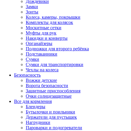
Дождевики
Замки
Зонты
Колеса, камеры, покрышки
Комплекты для колясок
Москитные сетки
Муфты для рук
Накидки и конверты
Органайзеры
Подножки для второго ребёнка
Подстаканники
Сумки
Сумки для транспортировки
Чехлы на колеса
Безопасность
Вожжи детские
Ворота безопасности
Защитные приспособления
Очки солнцезащитные
Все для кормления
Блендеры
Бутылочки и поильники
Держатели для пустышек
Нагрудники
Пароварки и подогреватели