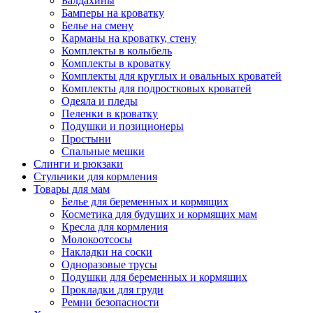
Балдахины
Бамперы на кроватку
Белье на смену
Карманы на кроватку, стену
Комплекты в колыбель
Комплекты в кроватку
Комплекты для круглых и овальных кроватей
Комплекты для подростковых кроватей
Одеяла и пледы
Пеленки в кроватку
Подушки и позиционеры
Простыни
Спальные мешки
Слинги и рюкзаки
Стульчики для кормления
Товары для мам
Белье для беременных и кормящих
Косметика для будущих и кормящих мам
Кресла для кормления
Молокоотсосы
Накладки на соски
Одноразовые трусы
Подушки для беременных и кормящих
Прокладки для груди
Ремни безопасности