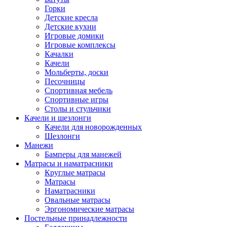
Горки
Детские кресла
Детские кухни
Игровые домики
Игровые комплексы
Качалки
Качели
Мольберты, доски
Песочницы
Спортивная мебель
Спортивные игры
Столы и стульчики
Качели и шезлонги
Качели для новорожденных
Шезлонги
Манежи
Бамперы для манежей
Матрасы и наматрасники
Круглые матрасы
Матрасы
Наматрасники
Овальные матрасы
Эргономические матрасы
Постельные принадлежности