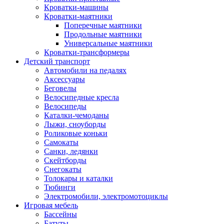
Кроватки-машины
Кроватки-маятники
Поперечные маятники
Продольные маятники
Универсальные маятники
Кроватки-трансформеры
Детский транспорт
Автомобили на педалях
Аксессуары
Беговелы
Велосипедные кресла
Велосипеды
Каталки-чемоданы
Лыжи, сноуборды
Роликовые коньки
Самокаты
Санки, ледянки
Скейтборды
Снегокаты
Толокары и каталки
Тюбинги
Электромобили, электромотоциклы
Игровая мебель
Бассейны
Батуты