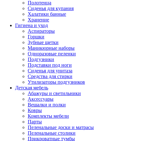
Полотенца
Сиденья для купания
Халатики банные
Хранение
Гигиена и уход
Аспираторы
Горшки
Зубные щетки
Маникюрные наборы
Одноразовые пеленки
Подгузники
Подставки под ноги
Сиденья для унитаза
Средства для стирки
Утилизаторы подгузников
Детская мебель
Абажуры и светильники
Аксессуары
Вешалки и полки
Ковры
Комплекты мебели
Парты
Пеленальные доски и матрасы
Пеленальные столики
Прикроватные тумбы