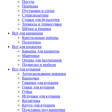
Посуда
Приборы
Пустышки и соски
Стерилизаторы
Сушки для бутылочек
Термосы и термосумки
Щётки и ёршики
Всё для крещения
Крестильные наборы
Полотенца
Все для кроватки
Барьеры для кроваток
Маятники
Опоры для балдахинов
Подвески и мобили
Все для купания
Антискользящие коврики
Ванночки
Гамачки для купания
Горки для купания
Губки
Игрушки для купания
Косметика
Круги для купания
Подставки под ванночки