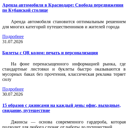
Аренда автомобиля в Краснодаре: Свобода передвижения
по Кубанской столице
Аренда автомобиля становится оптимальным решением
для многих категорий путешественников и жителей города
Подробнее
31.07.2026
Билеты c QR кодом: печать и персонализация
На фоне перенасыщенного информацией рынка, где
стандартные листовки и буклеты быстро оказываются в
мусорных баках без прочтения, классическая реклама теряет
силу
Подробнее
30.07.2026
15 образов с джинсами на каждый день: офис, выходные,
свидание, путешествие
Джинсы — основа современного гардероба, которая
подходит для любого случая: от работы до путешествий