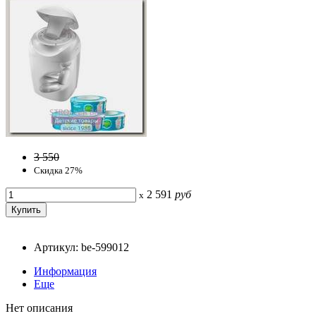
3 550
Скидка 27%
2 591
руб
x
Артикул: be-599012
Информация
Еще
Нет описания