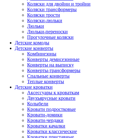
Коляски для двойни и тройни
Коляски трансформеры
Коляски трости
Коляски-люльки
Люльки
Люльки-переноски
Прогулочные коляски
Детские комоды
Детские конверты
Комбинезоны
Конверты демисезонные
Конверты на выписку
Конверты-трансформеры
Спальные конверты
Теплые конверты
Детские кроватки
Аксессуары к кроваткам
Двухъярусные кровати
Колыбели
Кровати подростковые
Кровати-домики
Кровати-чердаки
Кроватки качалки
Кроватки классические
Кроватки приставные