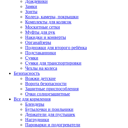
Дождевики
Замки
Зонты
Колеса, камеры, покрышки
Комплекты для колясок
Москитные сетки
Муфты для рук
Накидки и конверты
Органайзеры
Подножки для второго ребёнка
Подстаканники
Сумки
Сумки для транспортировки
Чехлы на колеса
Безопасность
Вожжи детские
Ворота безопасности
Защитные приспособления
Очки солнцезащитные
Все для кормления
Блендеры
Бутылочки и поильники
Держатели для пустышек
Нагрудники
Пароварки и подогреватели