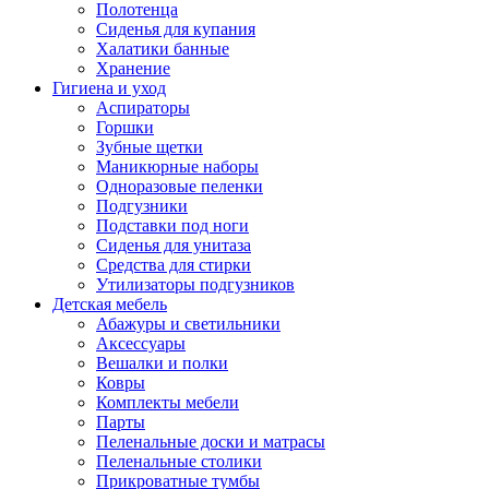
Полотенца
Сиденья для купания
Халатики банные
Хранение
Гигиена и уход
Аспираторы
Горшки
Зубные щетки
Маникюрные наборы
Одноразовые пеленки
Подгузники
Подставки под ноги
Сиденья для унитаза
Средства для стирки
Утилизаторы подгузников
Детская мебель
Абажуры и светильники
Аксессуары
Вешалки и полки
Ковры
Комплекты мебели
Парты
Пеленальные доски и матрасы
Пеленальные столики
Прикроватные тумбы