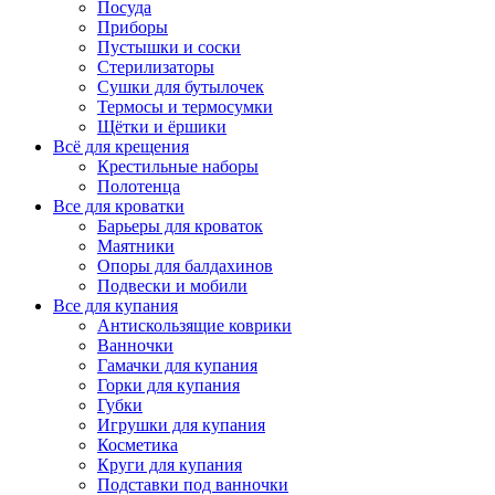
Посуда
Приборы
Пустышки и соски
Стерилизаторы
Сушки для бутылочек
Термосы и термосумки
Щётки и ёршики
Всё для крещения
Крестильные наборы
Полотенца
Все для кроватки
Барьеры для кроваток
Маятники
Опоры для балдахинов
Подвески и мобили
Все для купания
Антискользящие коврики
Ванночки
Гамачки для купания
Горки для купания
Губки
Игрушки для купания
Косметика
Круги для купания
Подставки под ванночки