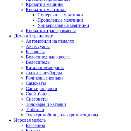
Кроватки-машины
Кроватки-маятники
Поперечные маятники
Продольные маятники
Универсальные маятники
Кроватки-трансформеры
Детский транспорт
Автомобили на педалях
Аксессуары
Беговелы
Велосипедные кресла
Велосипеды
Каталки-чемоданы
Лыжи, сноуборды
Роликовые коньки
Самокаты
Санки, ледянки
Скейтборды
Снегокаты
Толокары и каталки
Тюбинги
Электромобили, электромотоциклы
Игровая мебель
Бассейны
Батуты