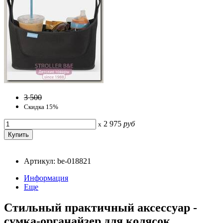
3 500
Скидка 15%
2 975
руб
x
Артикул: be-018821
Информация
Еще
Стильный практичный аксессуар -
сумка-органайзер для колясок