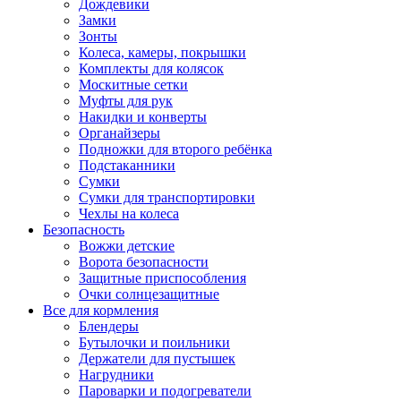
Дождевики
Замки
Зонты
Колеса, камеры, покрышки
Комплекты для колясок
Москитные сетки
Муфты для рук
Накидки и конверты
Органайзеры
Подножки для второго ребёнка
Подстаканники
Сумки
Сумки для транспортировки
Чехлы на колеса
Безопасность
Вожжи детские
Ворота безопасности
Защитные приспособления
Очки солнцезащитные
Все для кормления
Блендеры
Бутылочки и поильники
Держатели для пустышек
Нагрудники
Пароварки и подогреватели