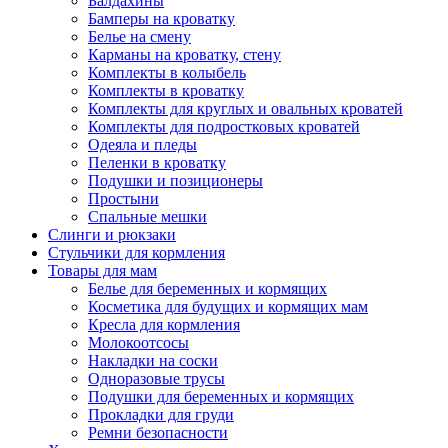
Балдахины
Бамперы на кроватку
Белье на смену
Карманы на кроватку, стену
Комплекты в колыбель
Комплекты в кроватку
Комплекты для круглых и овальных кроватей
Комплекты для подростковых кроватей
Одеяла и пледы
Пеленки в кроватку
Подушки и позиционеры
Простыни
Спальные мешки
Слинги и рюкзаки
Стульчики для кормления
Товары для мам
Белье для беременных и кормящих
Косметика для будущих и кормящих мам
Кресла для кормления
Молокоотсосы
Накладки на соски
Одноразовые трусы
Подушки для беременных и кормящих
Прокладки для груди
Ремни безопасности