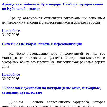
Аренда автомобиля в Краснодаре: Свобода передвижения
по Кубанской столице
Аренда автомобиля становится оптимальным решением
для многих категорий путешественников и жителей города
Подробнее
31.07.2026
Билеты c QR кодом: печать и персонализация
На фоне перенасыщенного информацией рынка, где
стандартные листовки и буклеты быстро оказываются в
мусорных баках без прочтения, классическая реклама теряет
силу
Подробнее
30.07.2026
15 образов с джинсами на каждый день: офис, выходные,
свидание, путешествие
Джинсы — основа современного гардероба, которая
подходит для любого случая: от работы до путешествий