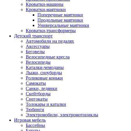
Кроватки-машины
Кроватки-маятники
Поперечные маятники
Продольные маятники
Универсальные маятники
Кроватки-трансформеры
Детский транспорт
Автомобили на педалях
Аксессуары
Беговелы
Велосипедные кресла
Велосипеды
Каталки-чемоданы
Лыжи, сноуборды
Роликовые коньки
Самокаты
Санки, ледянки
Скейтборды
Снегокаты
Толокары и каталки
Тюбинги
Электромобили, электромотоциклы
Игровая мебель
Бассейны
Батуты