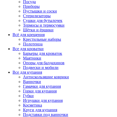
Посуда
Приборы
Пустышки и соски
Стерилизаторы
Сушки для бутылочек
Термосы и термосумки
Щётки и ёршики
Всё для крещения
Крестильные наборы
Полотенца
Все для кроватки
Барьеры для кроваток
Маятники
Опоры для балдахинов
Подвески и мобили
Все для купания
Антискользящие коврики
Ванночки
Гамачки для купания
Горки для купания
Губки
Игрушки для купания
Косметика
Круги для купания
Подставки под ванночки