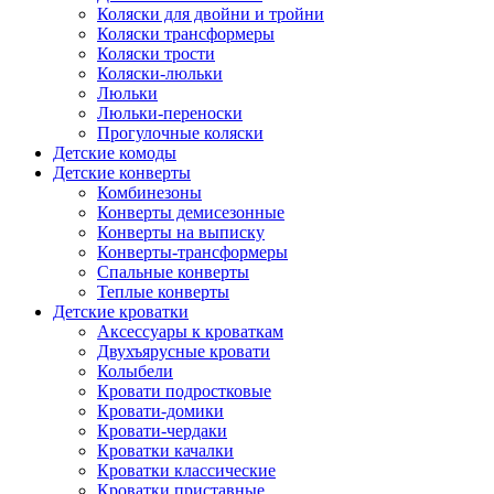
Коляски для двойни и тройни
Коляски трансформеры
Коляски трости
Коляски-люльки
Люльки
Люльки-переноски
Прогулочные коляски
Детские комоды
Детские конверты
Комбинезоны
Конверты демисезонные
Конверты на выписку
Конверты-трансформеры
Спальные конверты
Теплые конверты
Детские кроватки
Аксессуары к кроваткам
Двухъярусные кровати
Колыбели
Кровати подростковые
Кровати-домики
Кровати-чердаки
Кроватки качалки
Кроватки классические
Кроватки приставные