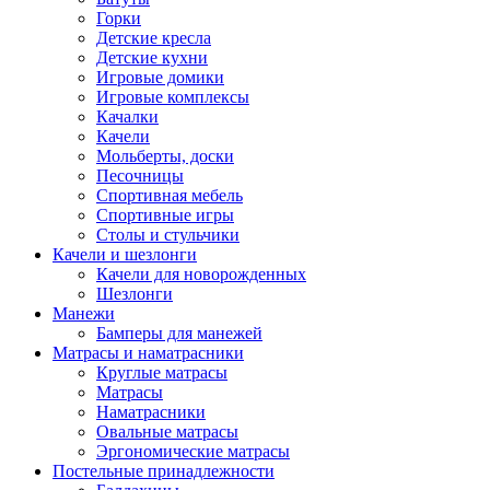
Горки
Детские кресла
Детские кухни
Игровые домики
Игровые комплексы
Качалки
Качели
Мольберты, доски
Песочницы
Спортивная мебель
Спортивные игры
Столы и стульчики
Качели и шезлонги
Качели для новорожденных
Шезлонги
Манежи
Бамперы для манежей
Матрасы и наматрасники
Круглые матрасы
Матрасы
Наматрасники
Овальные матрасы
Эргономические матрасы
Постельные принадлежности