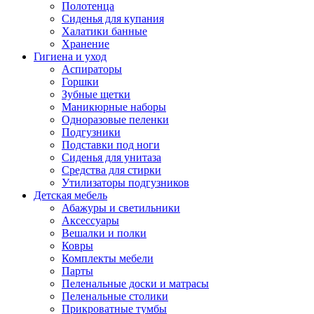
Полотенца
Сиденья для купания
Халатики банные
Хранение
Гигиена и уход
Аспираторы
Горшки
Зубные щетки
Маникюрные наборы
Одноразовые пеленки
Подгузники
Подставки под ноги
Сиденья для унитаза
Средства для стирки
Утилизаторы подгузников
Детская мебель
Абажуры и светильники
Аксессуары
Вешалки и полки
Ковры
Комплекты мебели
Парты
Пеленальные доски и матрасы
Пеленальные столики
Прикроватные тумбы