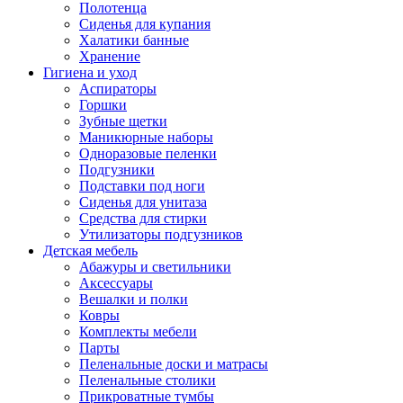
Полотенца
Сиденья для купания
Халатики банные
Хранение
Гигиена и уход
Аспираторы
Горшки
Зубные щетки
Маникюрные наборы
Одноразовые пеленки
Подгузники
Подставки под ноги
Сиденья для унитаза
Средства для стирки
Утилизаторы подгузников
Детская мебель
Абажуры и светильники
Аксессуары
Вешалки и полки
Ковры
Комплекты мебели
Парты
Пеленальные доски и матрасы
Пеленальные столики
Прикроватные тумбы