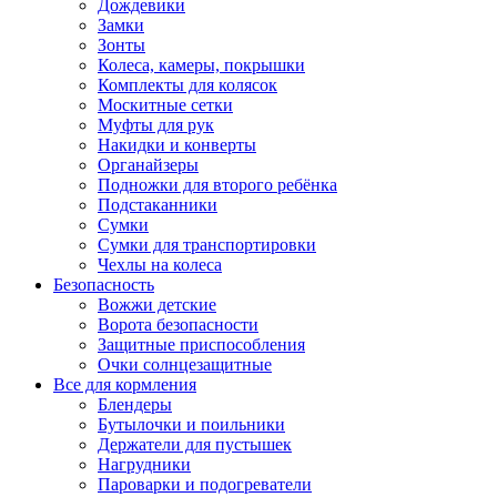
Дождевики
Замки
Зонты
Колеса, камеры, покрышки
Комплекты для колясок
Москитные сетки
Муфты для рук
Накидки и конверты
Органайзеры
Подножки для второго ребёнка
Подстаканники
Сумки
Сумки для транспортировки
Чехлы на колеса
Безопасность
Вожжи детские
Ворота безопасности
Защитные приспособления
Очки солнцезащитные
Все для кормления
Блендеры
Бутылочки и поильники
Держатели для пустышек
Нагрудники
Пароварки и подогреватели