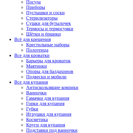
Посуда
Приборы
Пустышки и соски
Стерилизаторы
Сушки для бутылочек
Термосы и термосумки
Щётки и ёршики
Всё для крещения
Крестильные наборы
Полотенца
Все для кроватки
Барьеры для кроваток
Маятники
Опоры для балдахинов
Подвески и мобили
Все для купания
Антискользящие коврики
Ванночки
Гамачки для купания
Горки для купания
Губки
Игрушки для купания
Косметика
Круги для купания
Подставки под ванночки