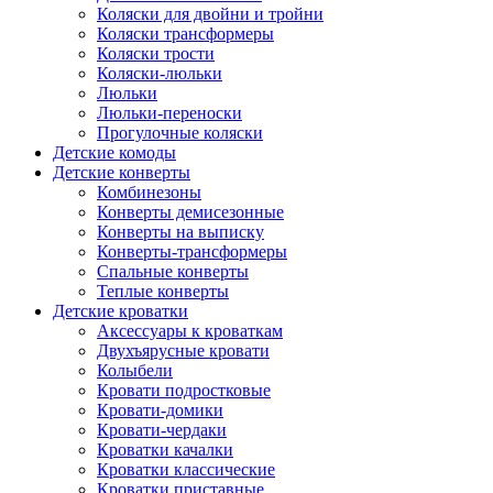
Коляски для двойни и тройни
Коляски трансформеры
Коляски трости
Коляски-люльки
Люльки
Люльки-переноски
Прогулочные коляски
Детские комоды
Детские конверты
Комбинезоны
Конверты демисезонные
Конверты на выписку
Конверты-трансформеры
Спальные конверты
Теплые конверты
Детские кроватки
Аксессуары к кроваткам
Двухъярусные кровати
Колыбели
Кровати подростковые
Кровати-домики
Кровати-чердаки
Кроватки качалки
Кроватки классические
Кроватки приставные