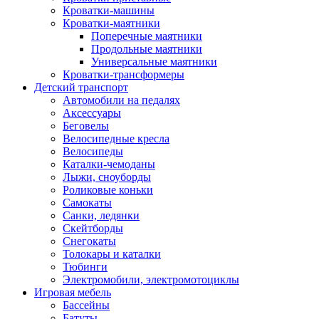
Кроватки-машины
Кроватки-маятники
Поперечные маятники
Продольные маятники
Универсальные маятники
Кроватки-трансформеры
Детский транспорт
Автомобили на педалях
Аксессуары
Беговелы
Велосипедные кресла
Велосипеды
Каталки-чемоданы
Лыжи, сноуборды
Роликовые коньки
Самокаты
Санки, ледянки
Скейтборды
Снегокаты
Толокары и каталки
Тюбинги
Электромобили, электромотоциклы
Игровая мебель
Бассейны
Батуты