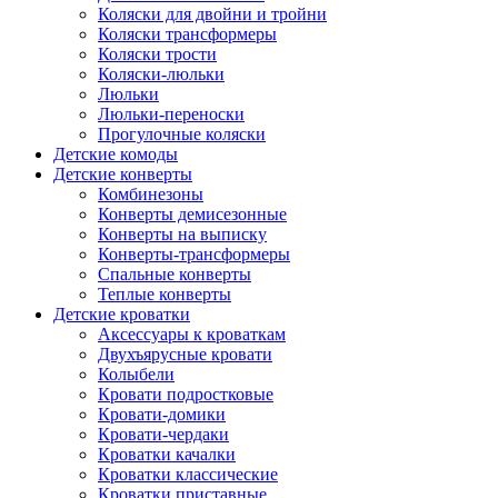
Коляски для двойни и тройни
Коляски трансформеры
Коляски трости
Коляски-люльки
Люльки
Люльки-переноски
Прогулочные коляски
Детские комоды
Детские конверты
Комбинезоны
Конверты демисезонные
Конверты на выписку
Конверты-трансформеры
Спальные конверты
Теплые конверты
Детские кроватки
Аксессуары к кроваткам
Двухъярусные кровати
Колыбели
Кровати подростковые
Кровати-домики
Кровати-чердаки
Кроватки качалки
Кроватки классические
Кроватки приставные