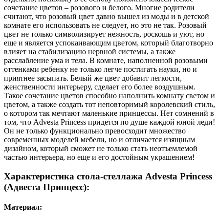
сочетание цветов – розового и белого. Многие родители
считают, что розовый цвет давно вышел из моды и в детской
комнате его использовать не следует, но это не так. Розовый
цвет не только символизирует нежность, роскошь и уют, но
еще и является успокаивающим цветом, который благотворно
влияет на стабилизацию нервной системы, а также
расслабление ума и тела. В комнате, наполненной розовыми
оттенками ребенку не только легче постигать науки, но и
приятнее засыпать. Белый же цвет добавит легкости,
женственности интерьеру, сделает его более воздушным.
Такое сочетание цветов способно наполнить комнату светом и
цветом, а также создать тот неповторимый королевский стиль,
о котором так мечтают маленькие принцессы. Нет сомнений в
том, что Advesta Princess придется по душе каждой юной леди!
Он не только функционально превосходит множество
современных моделей мебели, но и отличается изящным
дизайном, который сможет не только стать неотъемлемой
частью интерьера, но еще и его достойным украшением!
Характеристика стола-стеллажа Advesta Princess
(Адвеста Принцесс):
Материал: