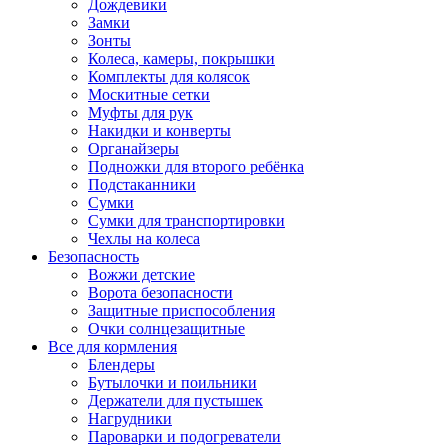
Дождевики
Замки
Зонты
Колеса, камеры, покрышки
Комплекты для колясок
Москитные сетки
Муфты для рук
Накидки и конверты
Органайзеры
Подножки для второго ребёнка
Подстаканники
Сумки
Сумки для транспортировки
Чехлы на колеса
Безопасность
Вожжи детские
Ворота безопасности
Защитные приспособления
Очки солнцезащитные
Все для кормления
Блендеры
Бутылочки и поильники
Держатели для пустышек
Нагрудники
Пароварки и подогреватели