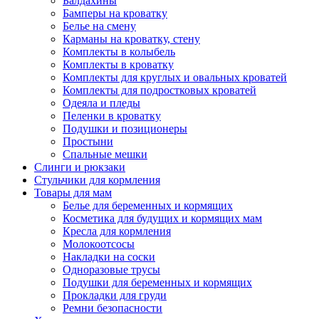
Балдахины
Бамперы на кроватку
Белье на смену
Карманы на кроватку, стену
Комплекты в колыбель
Комплекты в кроватку
Комплекты для круглых и овальных кроватей
Комплекты для подростковых кроватей
Одеяла и пледы
Пеленки в кроватку
Подушки и позиционеры
Простыни
Спальные мешки
Слинги и рюкзаки
Стульчики для кормления
Товары для мам
Белье для беременных и кормящих
Косметика для будущих и кормящих мам
Кресла для кормления
Молокоотсосы
Накладки на соски
Одноразовые трусы
Подушки для беременных и кормящих
Прокладки для груди
Ремни безопасности