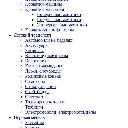
Кроватки-машины
Кроватки-маятники
Поперечные маятники
Продольные маятники
Универсальные маятники
Кроватки-трансформеры
Детский транспорт
Автомобили на педалях
Аксессуары
Беговелы
Велосипедные кресла
Велосипеды
Каталки-чемоданы
Лыжи, сноуборды
Роликовые коньки
Самокаты
Санки, ледянки
Скейтборды
Снегокаты
Толокары и каталки
Тюбинги
Электромобили, электромотоциклы
Игровая мебель
Бассейны
Батуты