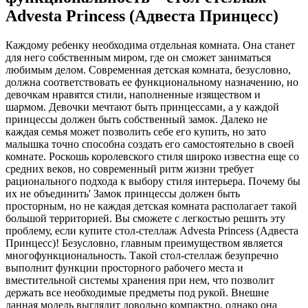
Advesta Princess (Адвеста Принцесс)
Каждому ребенку необходима отдельная комната. Она станет
для него собственным миром, где он сможет заниматься
любимым делом. Современная детская комната, безусловно,
должна соответствовать ее функциональному назначению, но
девочкам нравятся стили, наполненные изяществом и
шармом. Девочки мечтают быть принцессами, а у каждой
принцессы должен быть собственный замок. Далеко не
каждая семья может позволить себе его купить, но зато
малышка точно способна создать его самостоятельно в своей
комнате. Роскошь королевского стиля широко известна еще со
средних веков, но современный ритм жизни требует
рационального подхода к выбору стиля интерьера. Почему бы
их не объединить' Замок принцессы должен быть
просторным, но не каждая детская комната располагает такой
большой территорией. Вы сможете с легкостью решить эту
проблему, если купите стол-стеллаж Advesta Princess (Адвеста
Принцесс)! Безусловно, главным преимуществом является
многофункциональность. Такой стол-стеллаж безупречно
выполнит функции просторного рабочего места и
вместительной системы хранения при нем, что позволит
держать все необходимые предметы под рукой. Внешне
данная модель выглядит довольно компактно, однако она