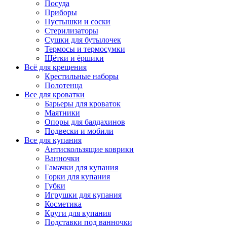
Посуда
Приборы
Пустышки и соски
Стерилизаторы
Сушки для бутылочек
Термосы и термосумки
Щётки и ёршики
Всё для крещения
Крестильные наборы
Полотенца
Все для кроватки
Барьеры для кроваток
Маятники
Опоры для балдахинов
Подвески и мобили
Все для купания
Антискользящие коврики
Ванночки
Гамачки для купания
Горки для купания
Губки
Игрушки для купания
Косметика
Круги для купания
Подставки под ванночки