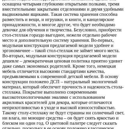
оснащена четырьмя глубокими открытыми полками, тремя
вместительными закрытыми отделениями и двумя удобными
выдвижными ящиками. Такая система хранения способна
разместить и вещи, и игрушки, и книги, и канцелярские
принадлежности, и многое другое, что будет необходимо
девочке для обучения и творчества. Безусловно, приобрести
стол-стеллаж гораздо выгоднее, нежели отдельно рабочее
место и дополнительную систему хранения. Во-первых,
модульная конструкция предлагаемой модели удобнее и
эргономичнее – такой стол-стеллаж не займет много места.
Во-вторых, модульная конструкция предлагаемой модели
дешевле – демократичная ценовая политика приятно удивит
даже самых экономных родителей. Кроме того, немецкая
мебель отличается высокими стандартами качества,
предъявляемыми к современной детской мебели. В основу
конструкции положено ДСП – натуральный экологичный
материал, который обеспечит прочность и надежность стола-
стеллажа. Покрытие выполнено современными
высокотехнологичными эмалями с использованием
акриловых красителей для декора, которые отличаются
неприхотливостью в уходе и высокой износостойкостью.
Такому столу-стеллажу не будут страшны ни солнечный свет,
ни влага, ни моющие средства – он будет сиять яркостью и
блеском ни один год. О цветовой палитре следует сказать
отдельно, поскольку в ее основу положено классическое