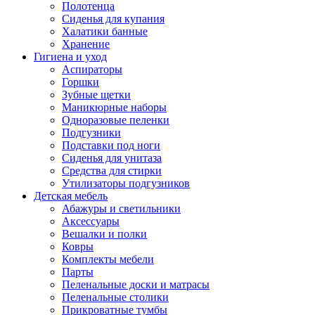
Полотенца
Сиденья для купания
Халатики банные
Хранение
Гигиена и уход
Аспираторы
Горшки
Зубные щетки
Маникюрные наборы
Одноразовые пеленки
Подгузники
Подставки под ноги
Сиденья для унитаза
Средства для стирки
Утилизаторы подгузников
Детская мебель
Абажуры и светильники
Аксессуары
Вешалки и полки
Ковры
Комплекты мебели
Парты
Пеленальные доски и матрасы
Пеленальные столики
Прикроватные тумбы