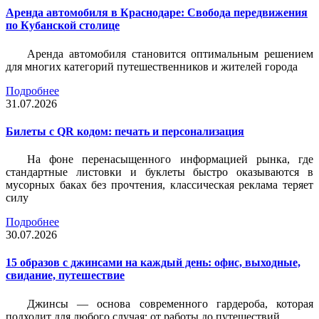
Аренда автомобиля в Краснодаре: Свобода передвижения
по Кубанской столице
Аренда автомобиля становится оптимальным решением
для многих категорий путешественников и жителей города
Подробнее
31.07.2026
Билеты c QR кодом: печать и персонализация
На фоне перенасыщенного информацией рынка, где
стандартные листовки и буклеты быстро оказываются в
мусорных баках без прочтения, классическая реклама теряет
силу
Подробнее
30.07.2026
15 образов с джинсами на каждый день: офис, выходные,
свидание, путешествие
Джинсы — основа современного гардероба, которая
подходит для любого случая: от работы до путешествий