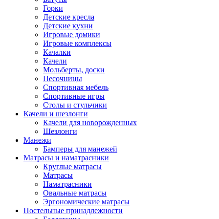
Горки
Детские кресла
Детские кухни
Игровые домики
Игровые комплексы
Качалки
Качели
Мольберты, доски
Песочницы
Спортивная мебель
Спортивные игры
Столы и стульчики
Качели и шезлонги
Качели для новорожденных
Шезлонги
Манежи
Бамперы для манежей
Матрасы и наматрасники
Круглые матрасы
Матрасы
Наматрасники
Овальные матрасы
Эргономические матрасы
Постельные принадлежности