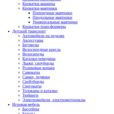
Кроватки-машины
Кроватки-маятники
Поперечные маятники
Продольные маятники
Универсальные маятники
Кроватки-трансформеры
Детский транспорт
Автомобили на педалях
Аксессуары
Беговелы
Велосипедные кресла
Велосипеды
Каталки-чемоданы
Лыжи, сноуборды
Роликовые коньки
Самокаты
Санки, ледянки
Скейтборды
Снегокаты
Толокары и каталки
Тюбинги
Электромобили, электромотоциклы
Игровая мебель
Бассейны
Батуты