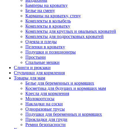
Балдахины
Бамперы на кроватку
Белье на смену
Карманы на кроватку, стену
Комплекты в колыбель
Комплекты в кроватку
Комплекты для круглых и овальных кроватей
Комплекты для подростковых кроватей
Одеяла и пледы
Пеленки в кроватку
Подушки и позиционеры
Простыни
Спальные мешки
Слинги и рюкзаки
Стульчики для кормления
Товары для мам
Белье для беременных и кормящих
Косметика для будущих и кормящих мам
Кресла для кормления
Молокоотсосы
Накладки на соски
Одноразовые трусы
Подушки для беременных и кормящих
Прокладки для груди
Ремни безопасности