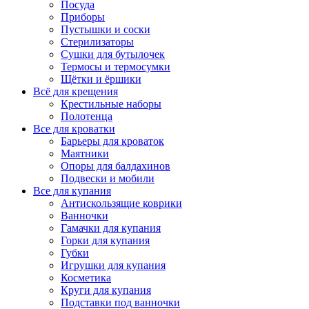
Посуда
Приборы
Пустышки и соски
Стерилизаторы
Сушки для бутылочек
Термосы и термосумки
Щётки и ёршики
Всё для крещения
Крестильные наборы
Полотенца
Все для кроватки
Барьеры для кроваток
Маятники
Опоры для балдахинов
Подвески и мобили
Все для купания
Антискользящие коврики
Ванночки
Гамачки для купания
Горки для купания
Губки
Игрушки для купания
Косметика
Круги для купания
Подставки под ванночки