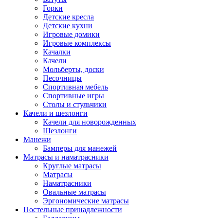
Горки
Детские кресла
Детские кухни
Игровые домики
Игровые комплексы
Качалки
Качели
Мольберты, доски
Песочницы
Спортивная мебель
Спортивные игры
Столы и стульчики
Качели и шезлонги
Качели для новорожденных
Шезлонги
Манежи
Бамперы для манежей
Матрасы и наматрасники
Круглые матрасы
Матрасы
Наматрасники
Овальные матрасы
Эргономические матрасы
Постельные принадлежности