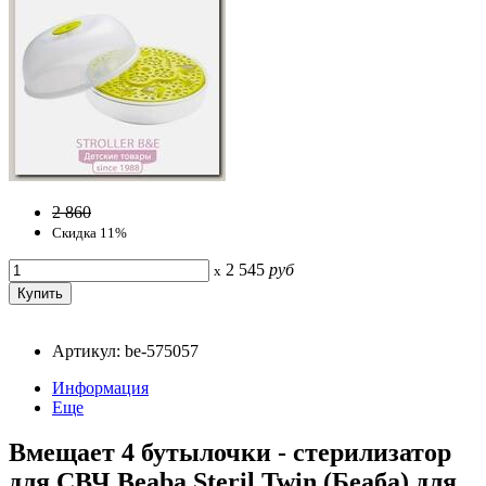
2 860
Скидка 11%
2 545
руб
x
Артикул: be-575057
Информация
Еще
Вмещает 4 бутылочки - стерилизатор
для СВЧ Beaba Steril Twin (Беаба) для