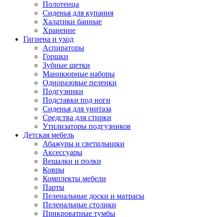
Полотенца
Сиденья для купания
Халатики банные
Хранение
Гигиена и уход
Аспираторы
Горшки
Зубные щетки
Маникюрные наборы
Одноразовые пеленки
Подгузники
Подставки под ноги
Сиденья для унитаза
Средства для стирки
Утилизаторы подгузников
Детская мебель
Абажуры и светильники
Аксессуары
Вешалки и полки
Ковры
Комплекты мебели
Парты
Пеленальные доски и матрасы
Пеленальные столики
Прикроватные тумбы