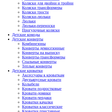
Коляски для двойни и тройни
Коляски трансформеры
Коляски трости
Коляски-люльки
Люльки
Люльки-переноски
Прогулочные коляски
Детские комоды
Детские конверты
Комбинезоны
Конверты демисезонные
Конверты на выписку
Конверты-трансформеры
Спальные конверты
Теплые конверты
Детские кроватки
Аксессуары к кроваткам
Двухъярусные кровати
Колыбели
Кровати подростковые
Кровати-домики
Кровати-чердаки
Кроватки качалки
Кроватки классические
Кроватки приставные