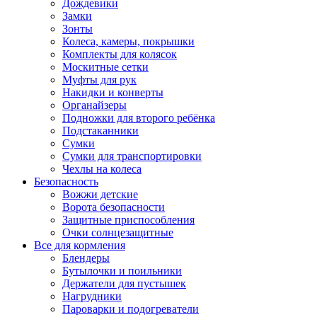
Дождевики
Замки
Зонты
Колеса, камеры, покрышки
Комплекты для колясок
Москитные сетки
Муфты для рук
Накидки и конверты
Органайзеры
Подножки для второго ребёнка
Подстаканники
Сумки
Сумки для транспортировки
Чехлы на колеса
Безопасность
Вожжи детские
Ворота безопасности
Защитные приспособления
Очки солнцезащитные
Все для кормления
Блендеры
Бутылочки и поильники
Держатели для пустышек
Нагрудники
Пароварки и подогреватели