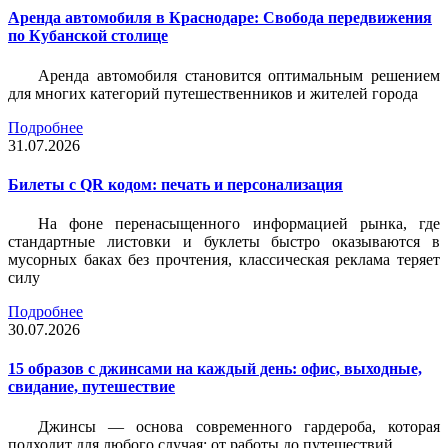
Аренда автомобиля в Краснодаре: Свобода передвижения
по Кубанской столице
Аренда автомобиля становится оптимальным решением
для многих категорий путешественников и жителей города
Подробнее
31.07.2026
Билеты c QR кодом: печать и персонализация
На фоне перенасыщенного информацией рынка, где
стандартные листовки и буклеты быстро оказываются в
мусорных баках без прочтения, классическая реклама теряет
силу
Подробнее
30.07.2026
15 образов с джинсами на каждый день: офис, выходные,
свидание, путешествие
Джинсы — основа современного гардероба, которая
подходит для любого случая: от работы до путешествий