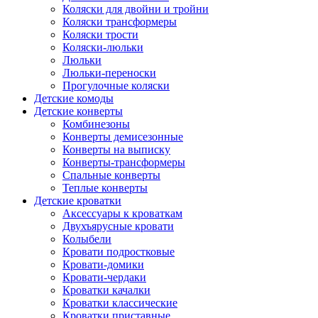
Коляски для двойни и тройни
Коляски трансформеры
Коляски трости
Коляски-люльки
Люльки
Люльки-переноски
Прогулочные коляски
Детские комоды
Детские конверты
Комбинезоны
Конверты демисезонные
Конверты на выписку
Конверты-трансформеры
Спальные конверты
Теплые конверты
Детские кроватки
Аксессуары к кроваткам
Двухъярусные кровати
Колыбели
Кровати подростковые
Кровати-домики
Кровати-чердаки
Кроватки качалки
Кроватки классические
Кроватки приставные