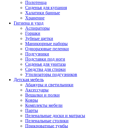
Полотенца
Сиденья для купания
Халатики банные
Хранение
Гигиена и уход
Аспираторы
Горшки
Зубные щетки
Маникюрные наборы
Одноразовые пеленки
Подгузники
Подставки под ноги
Сиденья для унитаза
Средства для стирки
Утилизаторы подгузников
Детская мебель
Абажуры и светильники
Аксессуары
Вешалки и полки
Ковры
Комплекты мебели
Парты
Пеленальные доски и матрасы
Пеленальные столики
Прикроватные тумбы