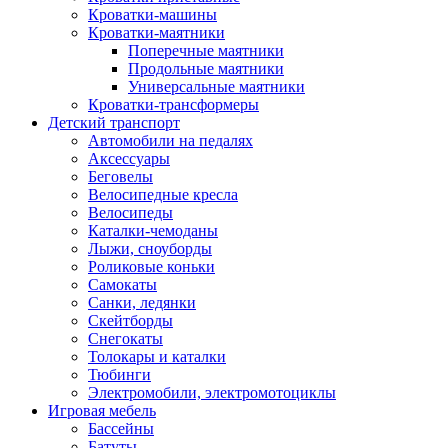
Кроватки-машины
Кроватки-маятники
Поперечные маятники
Продольные маятники
Универсальные маятники
Кроватки-трансформеры
Детский транспорт
Автомобили на педалях
Аксессуары
Беговелы
Велосипедные кресла
Велосипеды
Каталки-чемоданы
Лыжи, сноуборды
Роликовые коньки
Самокаты
Санки, ледянки
Скейтборды
Снегокаты
Толокары и каталки
Тюбинги
Электромобили, электромотоциклы
Игровая мебель
Бассейны
Батуты