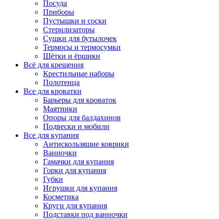
Посуда
Приборы
Пустышки и соски
Стерилизаторы
Сушки для бутылочек
Термосы и термосумки
Щётки и ёршики
Всё для крещения
Крестильные наборы
Полотенца
Все для кроватки
Барьеры для кроваток
Маятники
Опоры для балдахинов
Подвески и мобили
Все для купания
Антискользящие коврики
Ванночки
Гамачки для купания
Горки для купания
Губки
Игрушки для купания
Косметика
Круги для купания
Подставки под ванночки