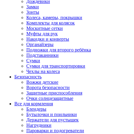
Дождевики
Замки
Зонты
Колеса, камеры, покрышки
Комплекты для колясок
Москитные сетки
Муфты для рук
Накидки и конверты
Органайзеры
Подножки для второго ребёнка
Подстаканники
Сумки
Сумки для транспортировки
Чехлы на колеса
Безопасность
Вожжи детские
Ворота безопасности
Защитные приспособления
Очки солнцезащитные
Все для кормления
Блендеры
Бутылочки и поильники
Держатели для пустышек
Нагрудники
Пароварки и подогреватели