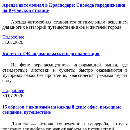
Аренда автомобиля в Краснодаре: Свобода передвижения
по Кубанской столице
Аренда автомобиля становится оптимальным решением
для многих категорий путешественников и жителей города
Подробнее
31.07.2026
Билеты c QR кодом: печать и персонализация
На фоне перенасыщенного информацией рынка, где
стандартные листовки и буклеты быстро оказываются в
мусорных баках без прочтения, классическая реклама теряет
силу
Подробнее
30.07.2026
15 образов с джинсами на каждый день: офис, выходные,
свидание, путешествие
Джинсы — основа современного гардероба, которая
подходит для любого случая: от работы до путешествий