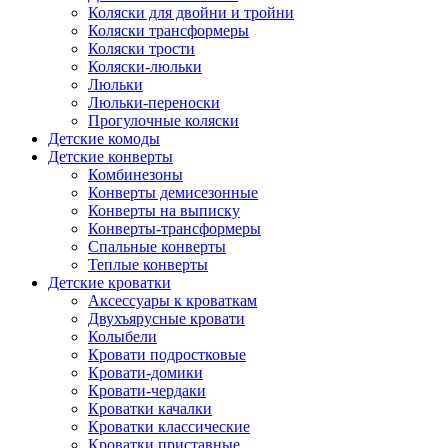
Коляски для двойни и тройни
Коляски трансформеры
Коляски трости
Коляски-люльки
Люльки
Люльки-переноски
Прогулочные коляски
Детские комоды
Детские конверты
Комбинезоны
Конверты демисезонные
Конверты на выписку
Конверты-трансформеры
Спальные конверты
Теплые конверты
Детские кроватки
Аксессуары к кроваткам
Двухъярусные кровати
Колыбели
Кровати подростковые
Кровати-домики
Кровати-чердаки
Кроватки качалки
Кроватки классические
Кроватки приставные