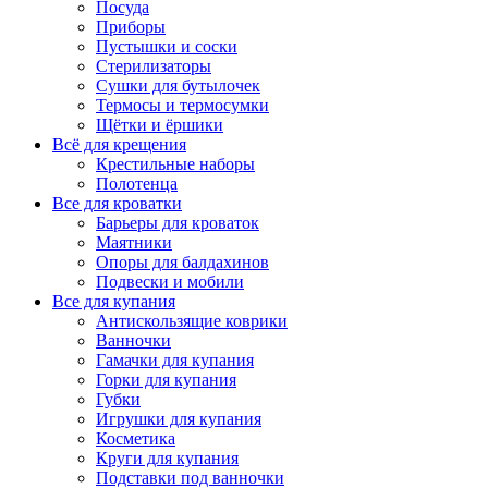
Посуда
Приборы
Пустышки и соски
Стерилизаторы
Сушки для бутылочек
Термосы и термосумки
Щётки и ёршики
Всё для крещения
Крестильные наборы
Полотенца
Все для кроватки
Барьеры для кроваток
Маятники
Опоры для балдахинов
Подвески и мобили
Все для купания
Антискользящие коврики
Ванночки
Гамачки для купания
Горки для купания
Губки
Игрушки для купания
Косметика
Круги для купания
Подставки под ванночки