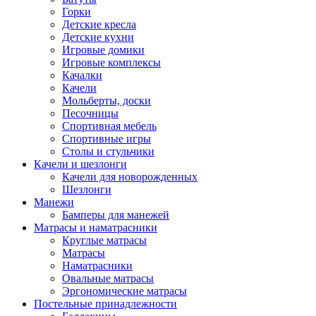
Горки
Детские кресла
Детские кухни
Игровые домики
Игровые комплексы
Качалки
Качели
Мольберты, доски
Песочницы
Спортивная мебель
Спортивные игры
Столы и стульчики
Качели и шезлонги
Качели для новорожденных
Шезлонги
Манежи
Бамперы для манежей
Матрасы и наматрасники
Круглые матрасы
Матрасы
Наматрасники
Овальные матрасы
Эргономические матрасы
Постельные принадлежности