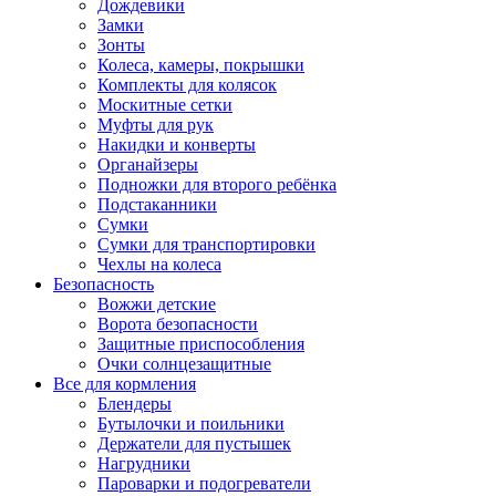
Дождевики
Замки
Зонты
Колеса, камеры, покрышки
Комплекты для колясок
Москитные сетки
Муфты для рук
Накидки и конверты
Органайзеры
Подножки для второго ребёнка
Подстаканники
Сумки
Сумки для транспортировки
Чехлы на колеса
Безопасность
Вожжи детские
Ворота безопасности
Защитные приспособления
Очки солнцезащитные
Все для кормления
Блендеры
Бутылочки и поильники
Держатели для пустышек
Нагрудники
Пароварки и подогреватели