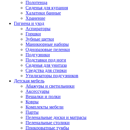
Полотенца
Сиденья для купания
Халатики банные
Хранение
Гигиена и уход
Аспираторы
Горшки
Зубные щетки
Маникюрные наборы
Одноразовые пеленки
Подгузники
Подставки под ноги
Сиденья для унитаза
Средства для стирки
Утилизаторы подгузников
Детская мебель
Абажуры и светильники
Аксессуары
Вешалки и полки
Ковры
Комплекты мебели
Парты
Пеленальные доски и матрасы
Пеленальные столики
Прикроватные тумбы