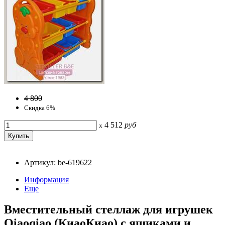
4 800
Скидка 6%
4 512
руб
x
Артикул: be-619622
Информация
Еще
Вместительный стеллаж для игрушек
Qiaoqiao (КиаоКиао) с ящиками и