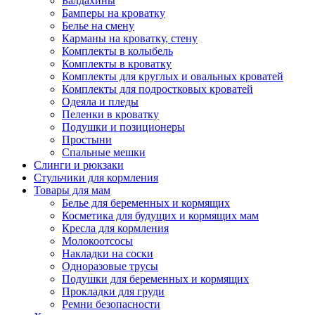
Балдахины
Бамперы на кроватку
Белье на смену
Карманы на кроватку, стену
Комплекты в колыбель
Комплекты в кроватку
Комплекты для круглых и овальных кроватей
Комплекты для подростковых кроватей
Одеяла и пледы
Пеленки в кроватку
Подушки и позиционеры
Простыни
Спальные мешки
Слинги и рюкзаки
Стульчики для кормления
Товары для мам
Белье для беременных и кормящих
Косметика для будущих и кормящих мам
Кресла для кормления
Молокоотсосы
Накладки на соски
Одноразовые трусы
Подушки для беременных и кормящих
Прокладки для груди
Ремни безопасности