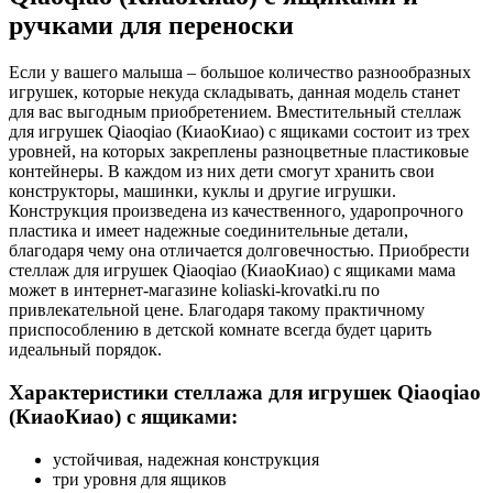
ручками для переноски
Если у вашего малыша – большое количество разнообразных
игрушек, которые некуда складывать, данная модель станет
для вас выгодным приобретением. Вместительный стеллаж
для игрушек Qiaoqiao (КиаоКиао) с ящиками состоит из трех
уровней, на которых закреплены разноцветные пластиковые
контейнеры. В каждом из них дети смогут хранить свои
конструкторы, машинки, куклы и другие игрушки.
Конструкция произведена из качественного, ударопрочного
пластика и имеет надежные соединительные детали,
благодаря чему она отличается долговечностью. Приобрести
стеллаж для игрушек Qiaoqiao (КиаоКиао) с ящиками мама
может в интернет-магазине koliaski-krovatki.ru по
привлекательной цене. Благодаря такому практичному
приспособлению в детской комнате всегда будет царить
идеальный порядок.
Характеристики стеллажа для игрушек Qiaoqiao
(КиаоКиао) с ящиками:
устойчивая, надежная конструкция
три уровня для ящиков