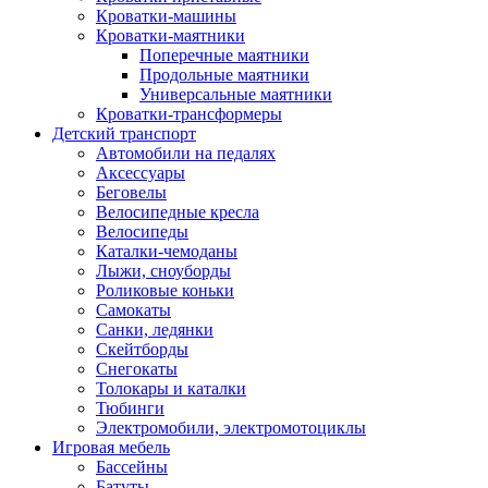
Кроватки-машины
Кроватки-маятники
Поперечные маятники
Продольные маятники
Универсальные маятники
Кроватки-трансформеры
Детский транспорт
Автомобили на педалях
Аксессуары
Беговелы
Велосипедные кресла
Велосипеды
Каталки-чемоданы
Лыжи, сноуборды
Роликовые коньки
Самокаты
Санки, ледянки
Скейтборды
Снегокаты
Толокары и каталки
Тюбинги
Электромобили, электромотоциклы
Игровая мебель
Бассейны
Батуты