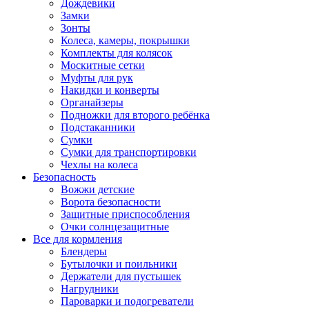
Дождевики
Замки
Зонты
Колеса, камеры, покрышки
Комплекты для колясок
Москитные сетки
Муфты для рук
Накидки и конверты
Органайзеры
Подножки для второго ребёнка
Подстаканники
Сумки
Сумки для транспортировки
Чехлы на колеса
Безопасность
Вожжи детские
Ворота безопасности
Защитные приспособления
Очки солнцезащитные
Все для кормления
Блендеры
Бутылочки и поильники
Держатели для пустышек
Нагрудники
Пароварки и подогреватели