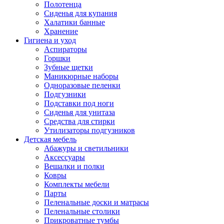
Полотенца
Сиденья для купания
Халатики банные
Хранение
Гигиена и уход
Аспираторы
Горшки
Зубные щетки
Маникюрные наборы
Одноразовые пеленки
Подгузники
Подставки под ноги
Сиденья для унитаза
Средства для стирки
Утилизаторы подгузников
Детская мебель
Абажуры и светильники
Аксессуары
Вешалки и полки
Ковры
Комплекты мебели
Парты
Пеленальные доски и матрасы
Пеленальные столики
Прикроватные тумбы