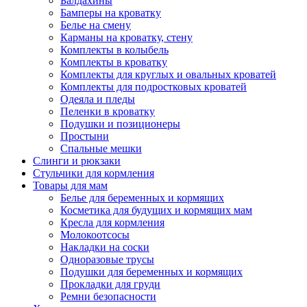
Балдахины
Бамперы на кроватку
Белье на смену
Карманы на кроватку, стену
Комплекты в колыбель
Комплекты в кроватку
Комплекты для круглых и овальных кроватей
Комплекты для подростковых кроватей
Одеяла и пледы
Пеленки в кроватку
Подушки и позиционеры
Простыни
Спальные мешки
Слинги и рюкзаки
Стульчики для кормления
Товары для мам
Белье для беременных и кормящих
Косметика для будущих и кормящих мам
Кресла для кормления
Молокоотсосы
Накладки на соски
Одноразовые трусы
Подушки для беременных и кормящих
Прокладки для груди
Ремни безопасности