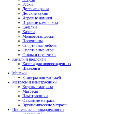
Горки
Детские кресла
Детские кухни
Игровые домики
Игровые комплексы
Качалки
Качели
Мольберты, доски
Песочницы
Спортивная мебель
Спортивные игры
Столы и стульчики
Качели и шезлонги
Качели для новорожденных
Шезлонги
Манежи
Бамперы для манежей
Матрасы и наматрасники
Круглые матрасы
Матрасы
Наматрасники
Овальные матрасы
Эргономические матрасы
Постельные принадлежности