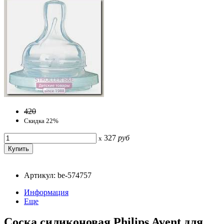
420
Скидка 22%
327
руб
x
Артикул: be-574757
Информация
Еще
Соска силиконовая Philips Avent для