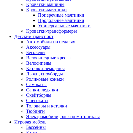
Кроватки-машины
Кроватки-маятники
Поперечные маятники
Продольные маятники
Универсальные маятники
Кроватки-трансформеры
Детский транспорт
Автомобили на педалях
Аксессуары
Беговелы
Велосипедные кресла
Велосипеды
Каталки-чемоданы
Лыжи, сноуборды
Роликовые коньки
Самокаты
Санки, ледянки
Скейтборды
Снегокаты
Толокары и каталки
Тюбинги
Электромобили, электромотоциклы
Игровая мебель
Бассейны
Батуты