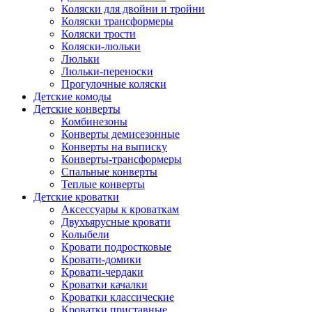
Коляски для двойни и тройни
Коляски трансформеры
Коляски трости
Коляски-люльки
Люльки
Люльки-переноски
Прогулочные коляски
Детские комоды
Детские конверты
Комбинезоны
Конверты демисезонные
Конверты на выписку
Конверты-трансформеры
Спальные конверты
Теплые конверты
Детские кроватки
Аксессуары к кроваткам
Двухъярусные кровати
Колыбели
Кровати подростковые
Кровати-домики
Кровати-чердаки
Кроватки качалки
Кроватки классические
Кроватки приставные