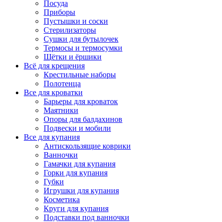
Посуда
Приборы
Пустышки и соски
Стерилизаторы
Сушки для бутылочек
Термосы и термосумки
Щётки и ёршики
Всё для крещения
Крестильные наборы
Полотенца
Все для кроватки
Барьеры для кроваток
Маятники
Опоры для балдахинов
Подвески и мобили
Все для купания
Антискользящие коврики
Ванночки
Гамачки для купания
Горки для купания
Губки
Игрушки для купания
Косметика
Круги для купания
Подставки под ванночки