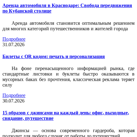
Аренда автомобиля в Краснодаре: Свобода передвижения
по Кубанской столице
Аренда автомобиля становится оптимальным решением
для многих категорий путешественников и жителей города
Подробнее
31.07.2026
Билеты c QR кодом: печать и персонализация
На фоне перенасыщенного информацией рынка, где
стандартные листовки и буклеты быстро оказываются в
мусорных баках без прочтения, классическая реклама теряет
силу
Подробнее
30.07.2026
15 образов с джинсами на каждый день: офис, выходные,
свидание, путешествие
Джинсы — основа современного гардероба, которая
подходит для любого случая: от работы до путешествий