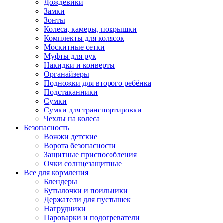
Дождевики
Замки
Зонты
Колеса, камеры, покрышки
Комплекты для колясок
Москитные сетки
Муфты для рук
Накидки и конверты
Органайзеры
Подножки для второго ребёнка
Подстаканники
Сумки
Сумки для транспортировки
Чехлы на колеса
Безопасность
Вожжи детские
Ворота безопасности
Защитные приспособления
Очки солнцезащитные
Все для кормления
Блендеры
Бутылочки и поильники
Держатели для пустышек
Нагрудники
Пароварки и подогреватели