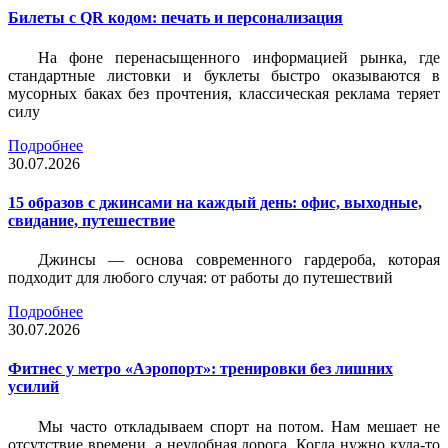
Билеты c QR кодом: печать и персонализация
На фоне перенасыщенного информацией рынка, где
стандартные листовки и буклеты быстро оказываются в
мусорных баках без прочтения, классическая реклама теряет
силу
Подробнее
30.07.2026
15 образов с джинсами на каждый день: офис, выходные,
свидание, путешествие
Джинсы — основа современного гардероба, которая
подходит для любого случая: от работы до путешествий
Подробнее
30.07.2026
Фитнес у метро «Аэропорт»: тренировки без лишних
усилий
Мы часто откладываем спорт на потом. Нам мешает не
отсутствие времени, а неудобная дорога. Когда нужно куда-то