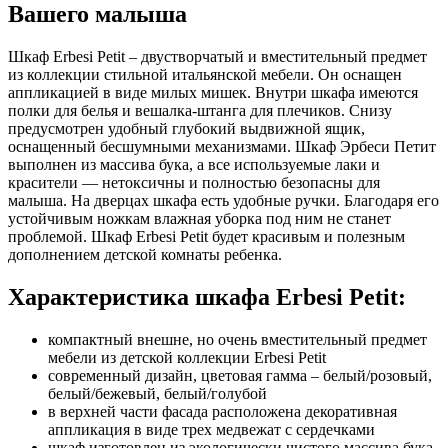
Вашего малыша
Шкаф Erbesi Petit – двустворчатый и вместительный предмет
из коллекции стильной итальянской мебели. Он оснащен
аппликацией в виде милых мишек. Внутри шкафа имеются
полки для белья и вешалка-штанга для плечиков. Снизу
предусмотрен удобный глубокий выдвижной ящик,
оснащенный бесшумными механизмами. Шкаф Эрбеси Петит
выполнен из массива бука, а все используемые лаки и
красители — нетоксичны и полностью безопасны для
малыша. На дверцах шкафа есть удобные ручки. Благодаря его
устойчивым ножкам влажная уборка под ним не станет
проблемой. Шкаф Erbesi Petit будет красивым и полезным
дополнением детской комнаты ребенка.
Характеристика шкафа Erbesi Petit:
компактный внешне, но очень вместительный предмет
мебели из детской коллекции Erbesi Petit
современный дизайн, цветовая гамма – белый/розовый,
белый/бежевый, белый/голубой
в верхней части фасада расположена декоративная
аппликация в виде трех медвежат с сердечками
шкаф изготовлен из экологически чистого массива бука