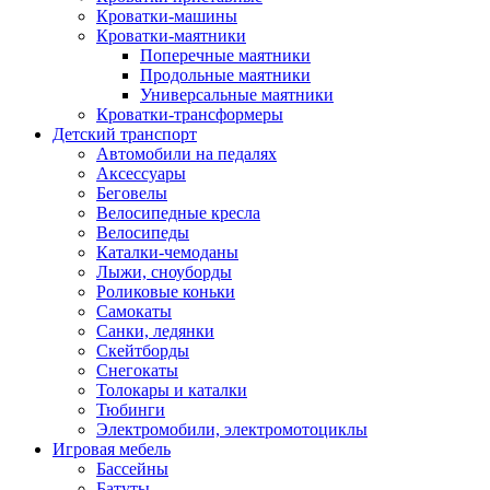
Кроватки-машины
Кроватки-маятники
Поперечные маятники
Продольные маятники
Универсальные маятники
Кроватки-трансформеры
Детский транспорт
Автомобили на педалях
Аксессуары
Беговелы
Велосипедные кресла
Велосипеды
Каталки-чемоданы
Лыжи, сноуборды
Роликовые коньки
Самокаты
Санки, ледянки
Скейтборды
Снегокаты
Толокары и каталки
Тюбинги
Электромобили, электромотоциклы
Игровая мебель
Бассейны
Батуты