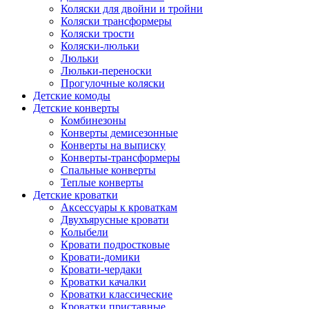
Коляски для двойни и тройни
Коляски трансформеры
Коляски трости
Коляски-люльки
Люльки
Люльки-переноски
Прогулочные коляски
Детские комоды
Детские конверты
Комбинезоны
Конверты демисезонные
Конверты на выписку
Конверты-трансформеры
Спальные конверты
Теплые конверты
Детские кроватки
Аксессуары к кроваткам
Двухъярусные кровати
Колыбели
Кровати подростковые
Кровати-домики
Кровати-чердаки
Кроватки качалки
Кроватки классические
Кроватки приставные