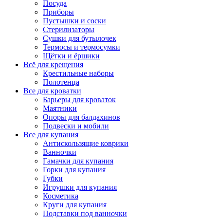
Посуда
Приборы
Пустышки и соски
Стерилизаторы
Сушки для бутылочек
Термосы и термосумки
Щётки и ёршики
Всё для крещения
Крестильные наборы
Полотенца
Все для кроватки
Барьеры для кроваток
Маятники
Опоры для балдахинов
Подвески и мобили
Все для купания
Антискользящие коврики
Ванночки
Гамачки для купания
Горки для купания
Губки
Игрушки для купания
Косметика
Круги для купания
Подставки под ванночки