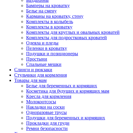
Балдахины
Бамперы на кроватку
Белье на смену
Карманы на кроватку, стену
Комплекты в колыбель
Комплекты в кроватку
Комплекты для круглых и овальных кроватей
Комплекты для подростковых кроватей
Одеяла и пледы
Пеленки в кроватку
Подушки и позиционеры
Простыни
Спальные мешки
Слинги и рюкзаки
Стульчики для кормления
Товары для мам
Белье для беременных и кормящих
Косметика для будущих и кормящих мам
Кресла для кормления
Молокоотсосы
Накладки на соски
Одноразовые трусы
Подушки для беременных и кормящих
Прокладки для груди
Ремни безопасности