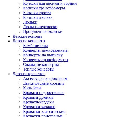
Коляски для двойни и тройни
Коляски трансформеры
Коляски трости
Коляски-люльки
Люльки
Люльки-переноски
Прогулочные коляски
Детские комоды
Детские конверты
Комбинезоны
Конверты демисезонные
Конверты на выписку
Конверты-трансформеры
Спальные конверты
Теплые конверты
Детские кроватки
Аксессуары к кроваткам
Двухъярусные кровати
Колыбели
Кровати подростковые
Кровати-домики
Кровати-чердаки
Кроватки качалки
Кроватки классические
Кроватки приставные