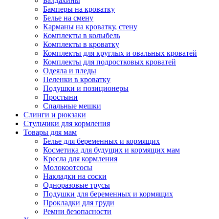
Балдахины
Бамперы на кроватку
Белье на смену
Карманы на кроватку, стену
Комплекты в колыбель
Комплекты в кроватку
Комплекты для круглых и овальных кроватей
Комплекты для подростковых кроватей
Одеяла и пледы
Пеленки в кроватку
Подушки и позиционеры
Простыни
Спальные мешки
Слинги и рюкзаки
Стульчики для кормления
Товары для мам
Белье для беременных и кормящих
Косметика для будущих и кормящих мам
Кресла для кормления
Молокоотсосы
Накладки на соски
Одноразовые трусы
Подушки для беременных и кормящих
Прокладки для груди
Ремни безопасности