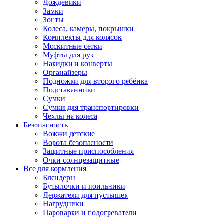
Дождевики
Замки
Зонты
Колеса, камеры, покрышки
Комплекты для колясок
Москитные сетки
Муфты для рук
Накидки и конверты
Органайзеры
Подножки для второго ребёнка
Подстаканники
Сумки
Сумки для транспортировки
Чехлы на колеса
Безопасность
Вожжи детские
Ворота безопасности
Защитные приспособления
Очки солнцезащитные
Все для кормления
Блендеры
Бутылочки и поильники
Держатели для пустышек
Нагрудники
Пароварки и подогреватели