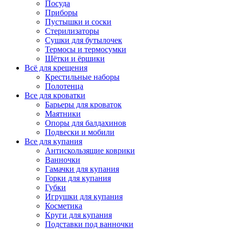
Посуда
Приборы
Пустышки и соски
Стерилизаторы
Сушки для бутылочек
Термосы и термосумки
Щётки и ёршики
Всё для крещения
Крестильные наборы
Полотенца
Все для кроватки
Барьеры для кроваток
Маятники
Опоры для балдахинов
Подвески и мобили
Все для купания
Антискользящие коврики
Ванночки
Гамачки для купания
Горки для купания
Губки
Игрушки для купания
Косметика
Круги для купания
Подставки под ванночки