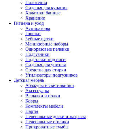
Полотенца
Сиденья для купания
Халатики банные
Хранение
Гигиена и уход
Аспираторы
Горшки
Зубные щетки
Маникюрные наборы
Одноразовые пеленки
Подгузники
Подставки под ноги
Сиденья для унитаза
Средства для стирки
Утилизаторы подгузников
Детская мебель
Абажуры и светильники
Аксессуары
Вешалки и полки
Ковры
Комплекты мебели
Парты
Пеленальные доски и матрасы
Пеленальные столики
Прикроватные тумбы