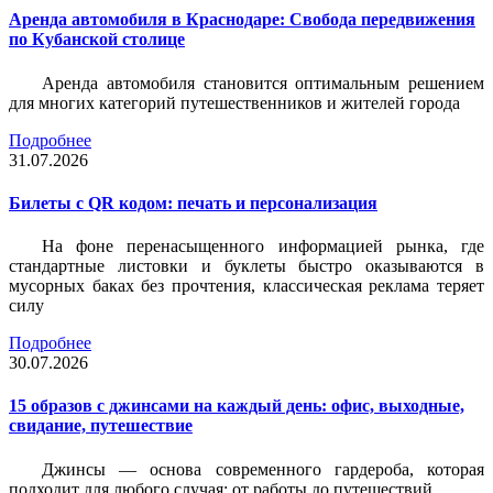
Аренда автомобиля в Краснодаре: Свобода передвижения
по Кубанской столице
Аренда автомобиля становится оптимальным решением
для многих категорий путешественников и жителей города
Подробнее
31.07.2026
Билеты c QR кодом: печать и персонализация
На фоне перенасыщенного информацией рынка, где
стандартные листовки и буклеты быстро оказываются в
мусорных баках без прочтения, классическая реклама теряет
силу
Подробнее
30.07.2026
15 образов с джинсами на каждый день: офис, выходные,
свидание, путешествие
Джинсы — основа современного гардероба, которая
подходит для любого случая: от работы до путешествий