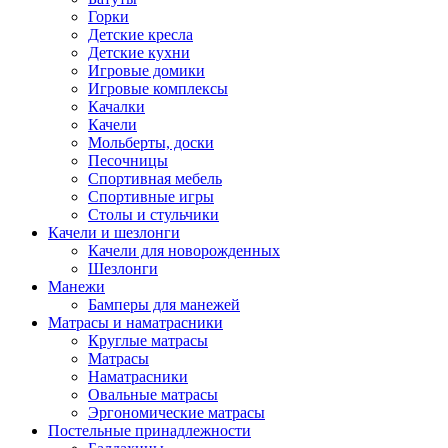
Горки
Детские кресла
Детские кухни
Игровые домики
Игровые комплексы
Качалки
Качели
Мольберты, доски
Песочницы
Спортивная мебель
Спортивные игры
Столы и стульчики
Качели и шезлонги
Качели для новорожденных
Шезлонги
Манежи
Бамперы для манежей
Матрасы и наматрасники
Круглые матрасы
Матрасы
Наматрасники
Овальные матрасы
Эргономические матрасы
Постельные принадлежности