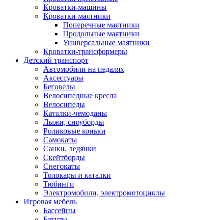
Кроватки-машины
Кроватки-маятники
Поперечные маятники
Продольные маятники
Универсальные маятники
Кроватки-трансформеры
Детский транспорт
Автомобили на педалях
Аксессуары
Беговелы
Велосипедные кресла
Велосипеды
Каталки-чемоданы
Лыжи, сноуборды
Роликовые коньки
Самокаты
Санки, ледянки
Скейтборды
Снегокаты
Толокары и каталки
Тюбинги
Электромобили, электромотоциклы
Игровая мебель
Бассейны
Батуты