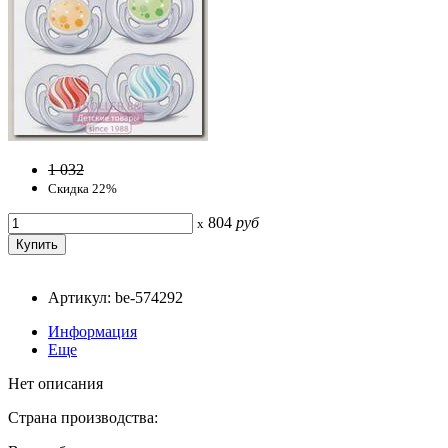
1 032
Скидка 22%
804
руб
x
Артикул: be-574292
Информация
Еще
Нет описания
Страна производства: