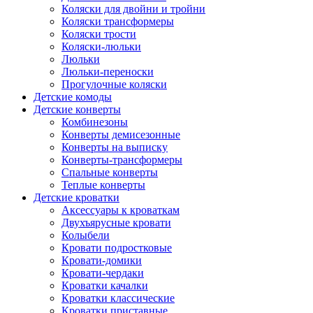
Коляски для двойни и тройни
Коляски трансформеры
Коляски трости
Коляски-люльки
Люльки
Люльки-переноски
Прогулочные коляски
Детские комоды
Детские конверты
Комбинезоны
Конверты демисезонные
Конверты на выписку
Конверты-трансформеры
Спальные конверты
Теплые конверты
Детские кроватки
Аксессуары к кроваткам
Двухъярусные кровати
Колыбели
Кровати подростковые
Кровати-домики
Кровати-чердаки
Кроватки качалки
Кроватки классические
Кроватки приставные