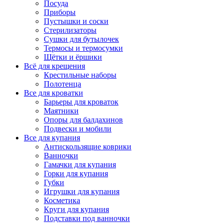
Посуда
Приборы
Пустышки и соски
Стерилизаторы
Сушки для бутылочек
Термосы и термосумки
Щётки и ёршики
Всё для крещения
Крестильные наборы
Полотенца
Все для кроватки
Барьеры для кроваток
Маятники
Опоры для балдахинов
Подвески и мобили
Все для купания
Антискользящие коврики
Ванночки
Гамачки для купания
Горки для купания
Губки
Игрушки для купания
Косметика
Круги для купания
Подставки под ванночки