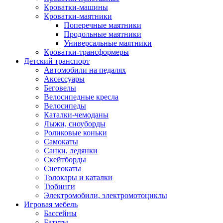
Кроватки-машины
Кроватки-маятники
Поперечные маятники
Продольные маятники
Универсальные маятники
Кроватки-трансформеры
Детский транспорт
Автомобили на педалях
Аксессуары
Беговелы
Велосипедные кресла
Велосипеды
Каталки-чемоданы
Лыжи, сноуборды
Роликовые коньки
Самокаты
Санки, ледянки
Скейтборды
Снегокаты
Толокары и каталки
Тюбинги
Электромобили, электромотоциклы
Игровая мебель
Бассейны
Батуты