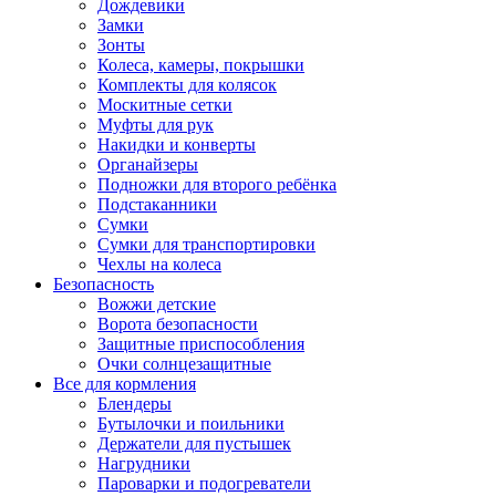
Дождевики
Замки
Зонты
Колеса, камеры, покрышки
Комплекты для колясок
Москитные сетки
Муфты для рук
Накидки и конверты
Органайзеры
Подножки для второго ребёнка
Подстаканники
Сумки
Сумки для транспортировки
Чехлы на колеса
Безопасность
Вожжи детские
Ворота безопасности
Защитные приспособления
Очки солнцезащитные
Все для кормления
Блендеры
Бутылочки и поильники
Держатели для пустышек
Нагрудники
Пароварки и подогреватели