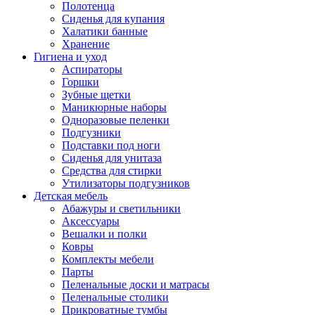
Полотенца
Сиденья для купания
Халатики банные
Хранение
Гигиена и уход
Аспираторы
Горшки
Зубные щетки
Маникюрные наборы
Одноразовые пеленки
Подгузники
Подставки под ноги
Сиденья для унитаза
Средства для стирки
Утилизаторы подгузников
Детская мебель
Абажуры и светильники
Аксессуары
Вешалки и полки
Ковры
Комплекты мебели
Парты
Пеленальные доски и матрасы
Пеленальные столики
Прикроватные тумбы