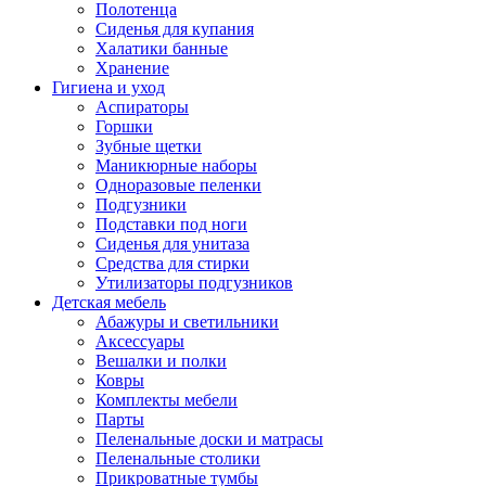
Полотенца
Сиденья для купания
Халатики банные
Хранение
Гигиена и уход
Аспираторы
Горшки
Зубные щетки
Маникюрные наборы
Одноразовые пеленки
Подгузники
Подставки под ноги
Сиденья для унитаза
Средства для стирки
Утилизаторы подгузников
Детская мебель
Абажуры и светильники
Аксессуары
Вешалки и полки
Ковры
Комплекты мебели
Парты
Пеленальные доски и матрасы
Пеленальные столики
Прикроватные тумбы