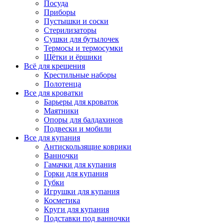
Посуда
Приборы
Пустышки и соски
Стерилизаторы
Сушки для бутылочек
Термосы и термосумки
Щётки и ёршики
Всё для крещения
Крестильные наборы
Полотенца
Все для кроватки
Барьеры для кроваток
Маятники
Опоры для балдахинов
Подвески и мобили
Все для купания
Антискользящие коврики
Ванночки
Гамачки для купания
Горки для купания
Губки
Игрушки для купания
Косметика
Круги для купания
Подставки под ванночки