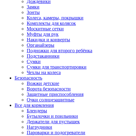
Дождевики
Замки
Зонты
Колеса, камеры, покрышки
Комплекты для колясок
Москитные сетки
Муфты для рук
Накидки и конверты
Органайзеры
Подножки для второго ребёнка
Подстаканники
Сумки
Сумки для транспортировки
Чехлы на колеса
Безопасность
Вожжи детские
Ворота безопасности
Защитные приспособления
Очки солнцезащитные
Все для кормления
Блендеры
Бутылочки и поильники
Держатели для пустышек
Нагрудники
Пароварки и подогреватели