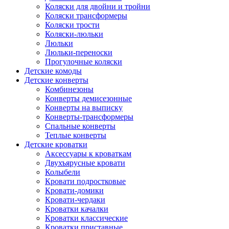
Коляски для двойни и тройни
Коляски трансформеры
Коляски трости
Коляски-люльки
Люльки
Люльки-переноски
Прогулочные коляски
Детские комоды
Детские конверты
Комбинезоны
Конверты демисезонные
Конверты на выписку
Конверты-трансформеры
Спальные конверты
Теплые конверты
Детские кроватки
Аксессуары к кроваткам
Двухъярусные кровати
Колыбели
Кровати подростковые
Кровати-домики
Кровати-чердаки
Кроватки качалки
Кроватки классические
Кроватки приставные