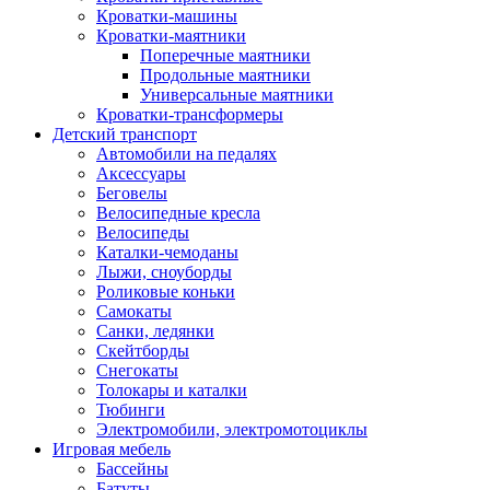
Кроватки-машины
Кроватки-маятники
Поперечные маятники
Продольные маятники
Универсальные маятники
Кроватки-трансформеры
Детский транспорт
Автомобили на педалях
Аксессуары
Беговелы
Велосипедные кресла
Велосипеды
Каталки-чемоданы
Лыжи, сноуборды
Роликовые коньки
Самокаты
Санки, ледянки
Скейтборды
Снегокаты
Толокары и каталки
Тюбинги
Электромобили, электромотоциклы
Игровая мебель
Бассейны
Батуты