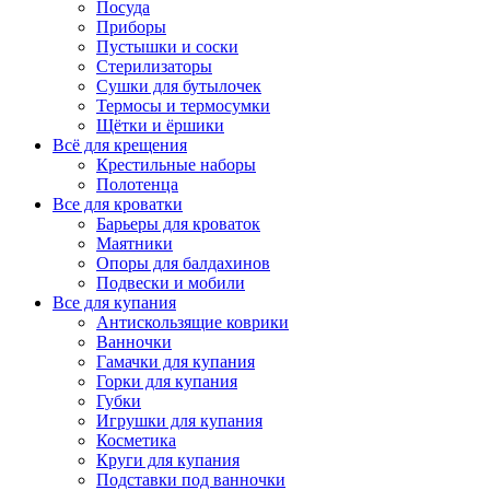
Посуда
Приборы
Пустышки и соски
Стерилизаторы
Сушки для бутылочек
Термосы и термосумки
Щётки и ёршики
Всё для крещения
Крестильные наборы
Полотенца
Все для кроватки
Барьеры для кроваток
Маятники
Опоры для балдахинов
Подвески и мобили
Все для купания
Антискользящие коврики
Ванночки
Гамачки для купания
Горки для купания
Губки
Игрушки для купания
Косметика
Круги для купания
Подставки под ванночки