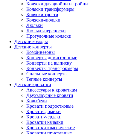
Коляски для двойни и тройни
Коляски трансформеры
Коляски трости
Коляски-люльки
Люльки
Люльки-переноски
Прогулочные коляски
Детские комоды
Детские конверты
Комбинезоны
Конверты демисезонные
Конверты на выписку
Конверты-трансформеры
Спальные конверты
Теплые конверты
Детские кроватки
Аксессуары к кроваткам
Двухъярусные кровати
Колыбели
Кровати подростковые
Кровати-домики
Кровати-чердаки
Кроватки качалки
Кроватки классические
Кроватки приставные