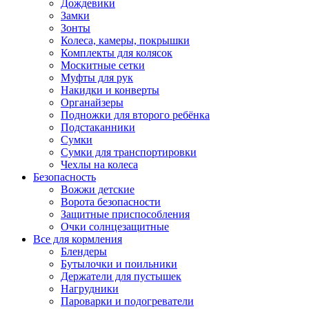
Дождевики
Замки
Зонты
Колеса, камеры, покрышки
Комплекты для колясок
Москитные сетки
Муфты для рук
Накидки и конверты
Органайзеры
Подножки для второго ребёнка
Подстаканники
Сумки
Сумки для транспортировки
Чехлы на колеса
Безопасность
Вожжи детские
Ворота безопасности
Защитные приспособления
Очки солнцезащитные
Все для кормления
Блендеры
Бутылочки и поильники
Держатели для пустышек
Нагрудники
Пароварки и подогреватели