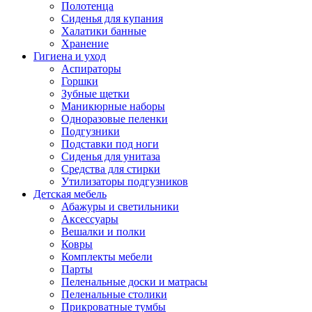
Полотенца
Сиденья для купания
Халатики банные
Хранение
Гигиена и уход
Аспираторы
Горшки
Зубные щетки
Маникюрные наборы
Одноразовые пеленки
Подгузники
Подставки под ноги
Сиденья для унитаза
Средства для стирки
Утилизаторы подгузников
Детская мебель
Абажуры и светильники
Аксессуары
Вешалки и полки
Ковры
Комплекты мебели
Парты
Пеленальные доски и матрасы
Пеленальные столики
Прикроватные тумбы