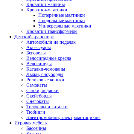
Кроватки-машины
Кроватки-маятники
Поперечные маятники
Продольные маятники
Универсальные маятники
Кроватки-трансформеры
Детский транспорт
Автомобили на педалях
Аксессуары
Беговелы
Велосипедные кресла
Велосипеды
Каталки-чемоданы
Лыжи, сноуборды
Роликовые коньки
Самокаты
Санки, ледянки
Скейтборды
Снегокаты
Толокары и каталки
Тюбинги
Электромобили, электромотоциклы
Игровая мебель
Бассейны
Батуты