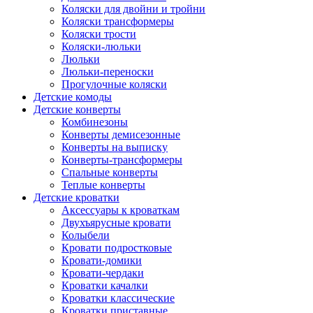
Коляски для двойни и тройни
Коляски трансформеры
Коляски трости
Коляски-люльки
Люльки
Люльки-переноски
Прогулочные коляски
Детские комоды
Детские конверты
Комбинезоны
Конверты демисезонные
Конверты на выписку
Конверты-трансформеры
Спальные конверты
Теплые конверты
Детские кроватки
Аксессуары к кроваткам
Двухъярусные кровати
Колыбели
Кровати подростковые
Кровати-домики
Кровати-чердаки
Кроватки качалки
Кроватки классические
Кроватки приставные