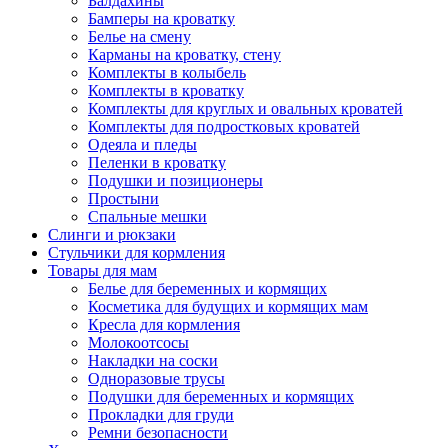
Балдахины
Бамперы на кроватку
Белье на смену
Карманы на кроватку, стену
Комплекты в колыбель
Комплекты в кроватку
Комплекты для круглых и овальных кроватей
Комплекты для подростковых кроватей
Одеяла и пледы
Пеленки в кроватку
Подушки и позиционеры
Простыни
Спальные мешки
Слинги и рюкзаки
Стульчики для кормления
Товары для мам
Белье для беременных и кормящих
Косметика для будущих и кормящих мам
Кресла для кормления
Молокоотсосы
Накладки на соски
Одноразовые трусы
Подушки для беременных и кормящих
Прокладки для груди
Ремни безопасности