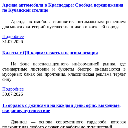
Аренда автомобиля в Краснодаре: Свобода передвижения
по Кубанской столице
Аренда автомобиля становится оптимальным решением
для многих категорий путешественников и жителей города
Подробнее
31.07.2026
Билеты c QR кодом: печать и персонализация
На фоне перенасыщенного информацией рынка, где
стандартные листовки и буклеты быстро оказываются в
мусорных баках без прочтения, классическая реклама теряет
силу
Подробнее
30.07.2026
15 образов с джинсами на каждый день: офис, выходные,
свидание, путешествие
Джинсы — основа современного гардероба, которая
подходит для любого случая: от работы до путешествий