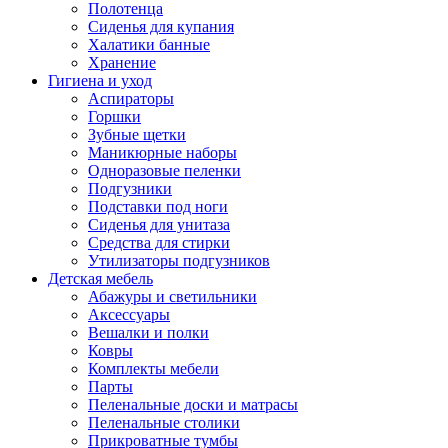
Полотенца
Сиденья для купания
Халатики банные
Хранение
Гигиена и уход
Аспираторы
Горшки
Зубные щетки
Маникюрные наборы
Одноразовые пеленки
Подгузники
Подставки под ноги
Сиденья для унитаза
Средства для стирки
Утилизаторы подгузников
Детская мебель
Абажуры и светильники
Аксессуары
Вешалки и полки
Ковры
Комплекты мебели
Парты
Пеленальные доски и матрасы
Пеленальные столики
Прикроватные тумбы