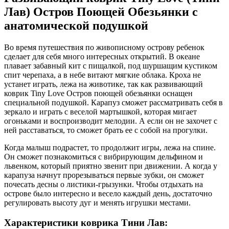
Лав) Остров Поющей Обезьянки с
анатомической подушкой
Во время путешествия по живописному острову ребенок
сделает для себя много интересных открытий. В океане
плавает забавный кит с пищалкой, под шуршащим кустиком
спит черепаха, а в небе витают мягкие облака. Кроха не
устанет играть, лежа на животике, так как развивающий
коврик Tiny Love Остров поющей обезьянки оснащен
специальной подушкой. Карапуз сможет рассматривать себя в
зеркало и играть с веселой мартышкой, которая мигает
огоньками и воспроизводит мелодии. А если он не захочет с
ней расставаться, то сможет брать ее с собой на прогулки.
Когда малыш подрастет, то продолжит игры, лежа на спине.
Он сможет познакомиться с вибрирующим дельфином и
львенком, который приятно звенит при движении. А когда у
карапуза начнут прорезываться первые зубки, он сможет
почесать десны о листики-грызунки. Чтобы отдыхать на
острове было интересно и весело каждый день, достаточно
регулировать высоту дуг и менять игрушки местами.
Характеристики коврика Тини Лав: