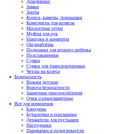
Дождевики
Замки
Зонты
Колеса, камеры, покрышки
Комплекты для колясок
Москитные сетки
Муфты для рук
Накидки и конверты
Органайзеры
Подножки для второго ребёнка
Подстаканники
Сумки
Сумки для транспортировки
Чехлы на колеса
Безопасность
Вожжи детские
Ворота безопасности
Защитные приспособления
Очки солнцезащитные
Все для кормления
Блендеры
Бутылочки и поильники
Держатели для пустышек
Нагрудники
Пароварки и подогреватели