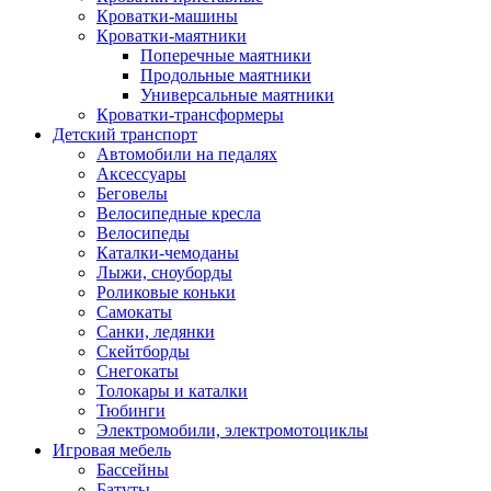
Кроватки-машины
Кроватки-маятники
Поперечные маятники
Продольные маятники
Универсальные маятники
Кроватки-трансформеры
Детский транспорт
Автомобили на педалях
Аксессуары
Беговелы
Велосипедные кресла
Велосипеды
Каталки-чемоданы
Лыжи, сноуборды
Роликовые коньки
Самокаты
Санки, ледянки
Скейтборды
Снегокаты
Толокары и каталки
Тюбинги
Электромобили, электромотоциклы
Игровая мебель
Бассейны
Батуты