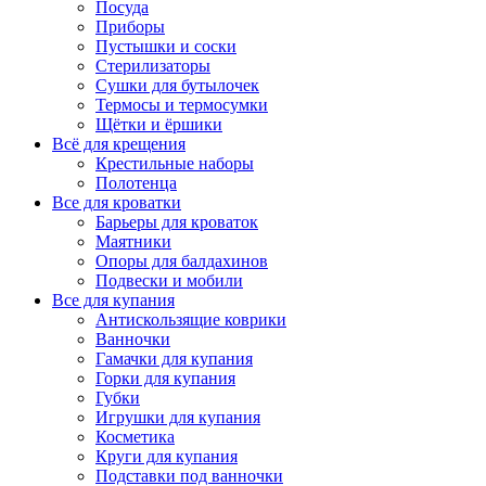
Посуда
Приборы
Пустышки и соски
Стерилизаторы
Сушки для бутылочек
Термосы и термосумки
Щётки и ёршики
Всё для крещения
Крестильные наборы
Полотенца
Все для кроватки
Барьеры для кроваток
Маятники
Опоры для балдахинов
Подвески и мобили
Все для купания
Антискользящие коврики
Ванночки
Гамачки для купания
Горки для купания
Губки
Игрушки для купания
Косметика
Круги для купания
Подставки под ванночки