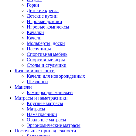
Горки
Детские кресла
Детские кухни
Игровые домики
Игровые комплексы
Качалки
Качели
Мольберты, доски
Песочницы
Спортивная мебель
Спортивные игры
Столы и стульчики
Качели и шезлонги
Качели для новорожденных
Шезлонги
Манежи
Бамперы для манежей
Матрасы и наматрасники
Круглые матрасы
Матрасы
Наматрасники
Овальные матрасы
Эргономические матрасы
Постельные принадлежности