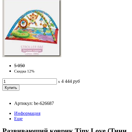
5 050
Скидка 12%
4 444
руб
x
Артикул: be-626687
Информация
Еще
Развивающий коврик Tiny Love (Тини