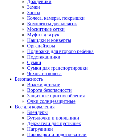
Дождевики
Замки
Зонты
Колеса, камеры, покрышки
Комплекты для колясок
Москитные сетки
Муфты для рук
Накидки и конверты
Органайзеры
Подножки для второго ребёнка
Подстаканники
Сумки
Сумки для транспортировки
Чехлы на колеса
Безопасность
Вожжи детские
Ворота безопасности
Защитные приспособления
Очки солнцезащитные
Все для кормления
Блендеры
Бутылочки и поильники
Держатели для пустышек
Нагрудники
Пароварки и подогреватели