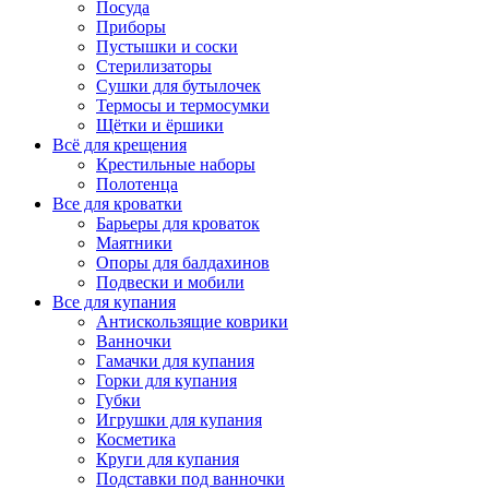
Посуда
Приборы
Пустышки и соски
Стерилизаторы
Сушки для бутылочек
Термосы и термосумки
Щётки и ёршики
Всё для крещения
Крестильные наборы
Полотенца
Все для кроватки
Барьеры для кроваток
Маятники
Опоры для балдахинов
Подвески и мобили
Все для купания
Антискользящие коврики
Ванночки
Гамачки для купания
Горки для купания
Губки
Игрушки для купания
Косметика
Круги для купания
Подставки под ванночки