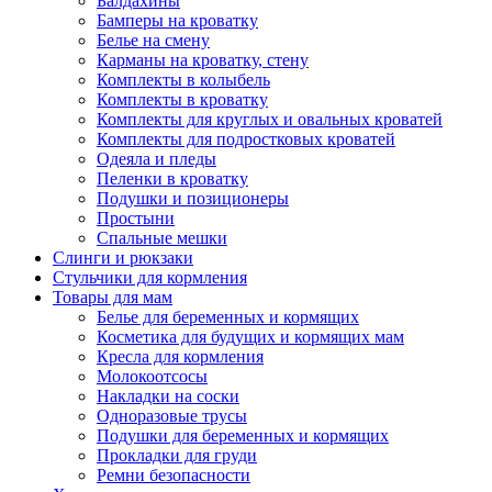
Балдахины
Бамперы на кроватку
Белье на смену
Карманы на кроватку, стену
Комплекты в колыбель
Комплекты в кроватку
Комплекты для круглых и овальных кроватей
Комплекты для подростковых кроватей
Одеяла и пледы
Пеленки в кроватку
Подушки и позиционеры
Простыни
Спальные мешки
Слинги и рюкзаки
Стульчики для кормления
Товары для мам
Белье для беременных и кормящих
Косметика для будущих и кормящих мам
Кресла для кормления
Молокоотсосы
Накладки на соски
Одноразовые трусы
Подушки для беременных и кормящих
Прокладки для груди
Ремни безопасности