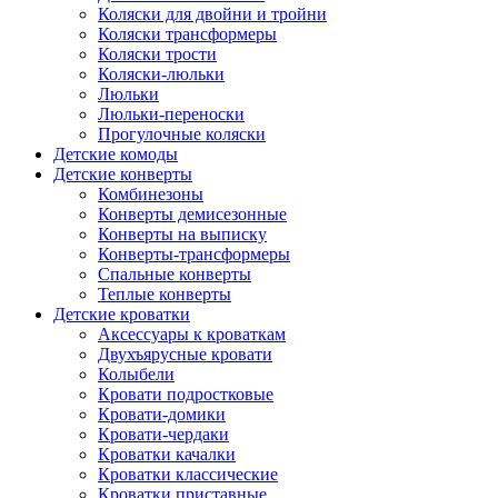
Коляски для двойни и тройни
Коляски трансформеры
Коляски трости
Коляски-люльки
Люльки
Люльки-переноски
Прогулочные коляски
Детские комоды
Детские конверты
Комбинезоны
Конверты демисезонные
Конверты на выписку
Конверты-трансформеры
Спальные конверты
Теплые конверты
Детские кроватки
Аксессуары к кроваткам
Двухъярусные кровати
Колыбели
Кровати подростковые
Кровати-домики
Кровати-чердаки
Кроватки качалки
Кроватки классические
Кроватки приставные