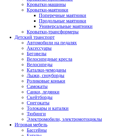
Кроватки-машины
Кроватки-маятники
Поперечные маятники
Продольные маятники
Универсальные маятники
Кроватки-трансформеры
Детский транспорт
Автомобили на педалях
Аксессуары
Беговелы
Велосипедные кресла
Велосипеды
Каталки-чемоданы
Лыжи, сноуборды
Роликовые коньки
Самокаты
Санки, ледянки
Скейтборды
Снегокаты
Толокары и каталки
Тюбинги
Электромобили, электромотоциклы
Игровая мебель
Бассейны
Батуты