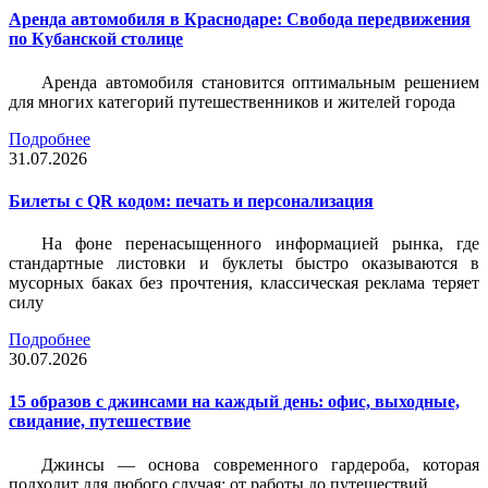
Аренда автомобиля в Краснодаре: Свобода передвижения
по Кубанской столице
Аренда автомобиля становится оптимальным решением
для многих категорий путешественников и жителей города
Подробнее
31.07.2026
Билеты c QR кодом: печать и персонализация
На фоне перенасыщенного информацией рынка, где
стандартные листовки и буклеты быстро оказываются в
мусорных баках без прочтения, классическая реклама теряет
силу
Подробнее
30.07.2026
15 образов с джинсами на каждый день: офис, выходные,
свидание, путешествие
Джинсы — основа современного гардероба, которая
подходит для любого случая: от работы до путешествий