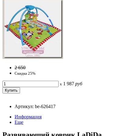
2 650
Скидка 25%
1 987
руб
x
Артикул: be-626417
Информация
Еще
Развивающий коврик LaDiDa