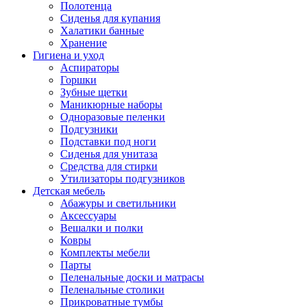
Полотенца
Сиденья для купания
Халатики банные
Хранение
Гигиена и уход
Аспираторы
Горшки
Зубные щетки
Маникюрные наборы
Одноразовые пеленки
Подгузники
Подставки под ноги
Сиденья для унитаза
Средства для стирки
Утилизаторы подгузников
Детская мебель
Абажуры и светильники
Аксессуары
Вешалки и полки
Ковры
Комплекты мебели
Парты
Пеленальные доски и матрасы
Пеленальные столики
Прикроватные тумбы