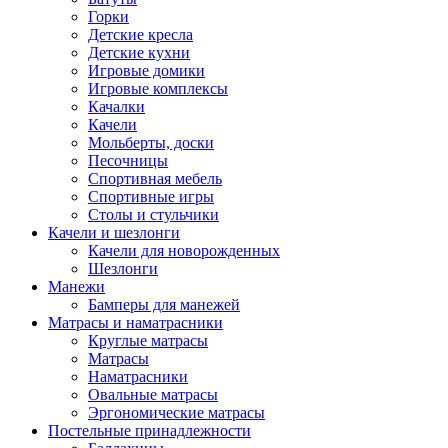
Горки
Детские кресла
Детские кухни
Игровые домики
Игровые комплексы
Качалки
Качели
Мольберты, доски
Песочницы
Спортивная мебель
Спортивные игры
Столы и стульчики
Качели и шезлонги
Качели для новорожденных
Шезлонги
Манежи
Бамперы для манежей
Матрасы и наматрасники
Круглые матрасы
Матрасы
Наматрасники
Овальные матрасы
Эргономические матрасы
Постельные принадлежности