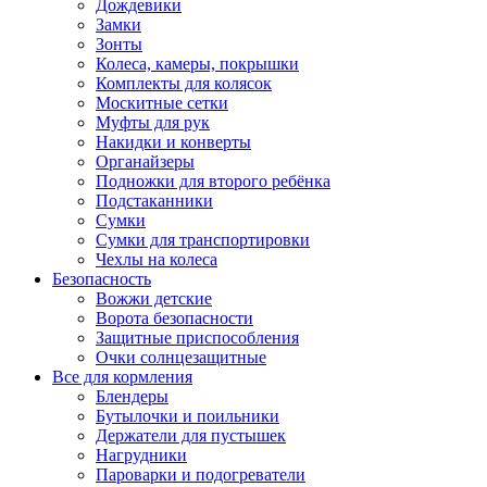
Дождевики
Замки
Зонты
Колеса, камеры, покрышки
Комплекты для колясок
Москитные сетки
Муфты для рук
Накидки и конверты
Органайзеры
Подножки для второго ребёнка
Подстаканники
Сумки
Сумки для транспортировки
Чехлы на колеса
Безопасность
Вожжи детские
Ворота безопасности
Защитные приспособления
Очки солнцезащитные
Все для кормления
Блендеры
Бутылочки и поильники
Держатели для пустышек
Нагрудники
Пароварки и подогреватели