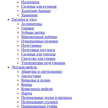
Полотенца
Сиденья для купания
Халатики банные
Хранение
Гигиена и уход
Аспираторы
Горшки
Зубные щетки
Маникюрные наборы
Одноразовые пеленки
Подгузники
Подставки под ноги
Сиденья для унитаза
Средства для стирки
Утилизаторы подгузников
Детская мебель
Абажуры и светильники
Аксессуары
Вешалки и полки
Ковры
Комплекты мебели
Парты
Пеленальные доски и матрасы
Пеленальные столики
Прикроватные тумбы