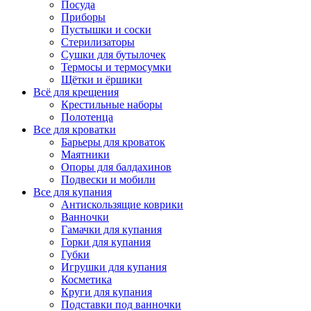
Посуда
Приборы
Пустышки и соски
Стерилизаторы
Сушки для бутылочек
Термосы и термосумки
Щётки и ёршики
Всё для крещения
Крестильные наборы
Полотенца
Все для кроватки
Барьеры для кроваток
Маятники
Опоры для балдахинов
Подвески и мобили
Все для купания
Антискользящие коврики
Ванночки
Гамачки для купания
Горки для купания
Губки
Игрушки для купания
Косметика
Круги для купания
Подставки под ванночки