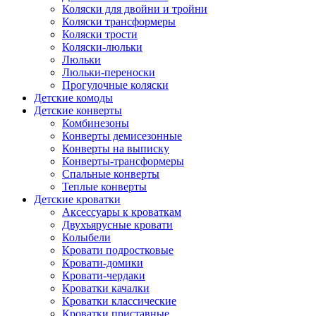
Коляски для двойни и тройни
Коляски трансформеры
Коляски трости
Коляски-люльки
Люльки
Люльки-переноски
Прогулочные коляски
Детские комоды
Детские конверты
Комбинезоны
Конверты демисезонные
Конверты на выписку
Конверты-трансформеры
Спальные конверты
Теплые конверты
Детские кроватки
Аксессуары к кроваткам
Двухъярусные кровати
Колыбели
Кровати подростковые
Кровати-домики
Кровати-чердаки
Кроватки качалки
Кроватки классические
Кроватки приставные