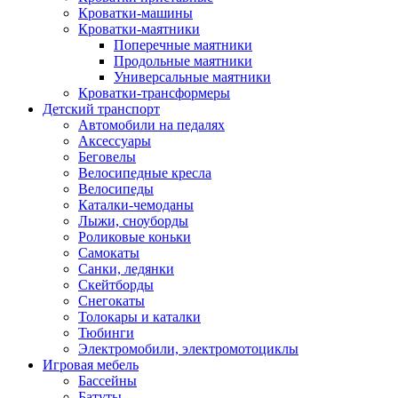
Кроватки-машины
Кроватки-маятники
Поперечные маятники
Продольные маятники
Универсальные маятники
Кроватки-трансформеры
Детский транспорт
Автомобили на педалях
Аксессуары
Беговелы
Велосипедные кресла
Велосипеды
Каталки-чемоданы
Лыжи, сноуборды
Роликовые коньки
Самокаты
Санки, ледянки
Скейтборды
Снегокаты
Толокары и каталки
Тюбинги
Электромобили, электромотоциклы
Игровая мебель
Бассейны
Батуты