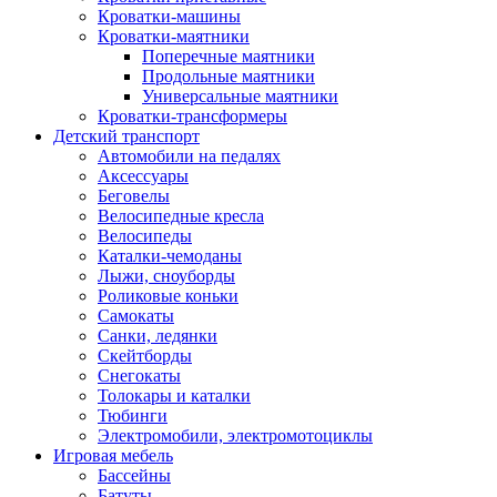
Кроватки-машины
Кроватки-маятники
Поперечные маятники
Продольные маятники
Универсальные маятники
Кроватки-трансформеры
Детский транспорт
Автомобили на педалях
Аксессуары
Беговелы
Велосипедные кресла
Велосипеды
Каталки-чемоданы
Лыжи, сноуборды
Роликовые коньки
Самокаты
Санки, ледянки
Скейтборды
Снегокаты
Толокары и каталки
Тюбинги
Электромобили, электромотоциклы
Игровая мебель
Бассейны
Батуты