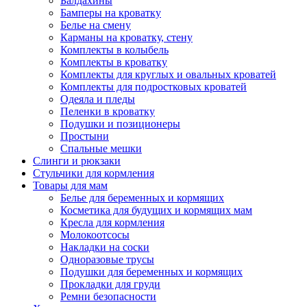
Балдахины
Бамперы на кроватку
Белье на смену
Карманы на кроватку, стену
Комплекты в колыбель
Комплекты в кроватку
Комплекты для круглых и овальных кроватей
Комплекты для подростковых кроватей
Одеяла и пледы
Пеленки в кроватку
Подушки и позиционеры
Простыни
Спальные мешки
Слинги и рюкзаки
Стульчики для кормления
Товары для мам
Белье для беременных и кормящих
Косметика для будущих и кормящих мам
Кресла для кормления
Молокоотсосы
Накладки на соски
Одноразовые трусы
Подушки для беременных и кормящих
Прокладки для груди
Ремни безопасности