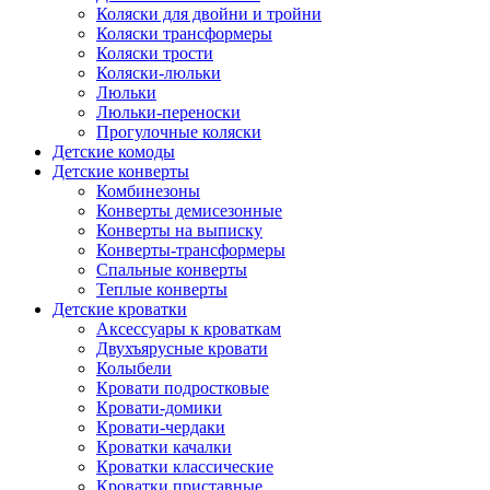
Коляски для двойни и тройни
Коляски трансформеры
Коляски трости
Коляски-люльки
Люльки
Люльки-переноски
Прогулочные коляски
Детские комоды
Детские конверты
Комбинезоны
Конверты демисезонные
Конверты на выписку
Конверты-трансформеры
Спальные конверты
Теплые конверты
Детские кроватки
Аксессуары к кроваткам
Двухъярусные кровати
Колыбели
Кровати подростковые
Кровати-домики
Кровати-чердаки
Кроватки качалки
Кроватки классические
Кроватки приставные