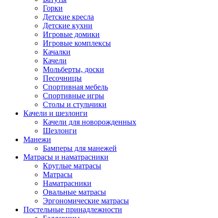
Горки
Детские кресла
Детские кухни
Игровые домики
Игровые комплексы
Качалки
Качели
Мольберты, доски
Песочницы
Спортивная мебель
Спортивные игры
Столы и стульчики
Качели и шезлонги
Качели для новорожденных
Шезлонги
Манежи
Бамперы для манежей
Матрасы и наматрасники
Круглые матрасы
Матрасы
Наматрасники
Овальные матрасы
Эргономические матрасы
Постельные принадлежности