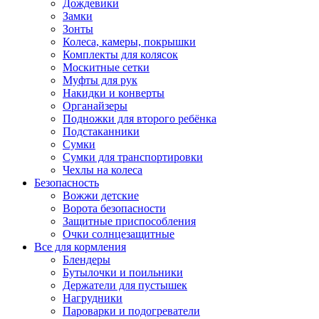
Дождевики
Замки
Зонты
Колеса, камеры, покрышки
Комплекты для колясок
Москитные сетки
Муфты для рук
Накидки и конверты
Органайзеры
Подножки для второго ребёнка
Подстаканники
Сумки
Сумки для транспортировки
Чехлы на колеса
Безопасность
Вожжи детские
Ворота безопасности
Защитные приспособления
Очки солнцезащитные
Все для кормления
Блендеры
Бутылочки и поильники
Держатели для пустышек
Нагрудники
Пароварки и подогреватели