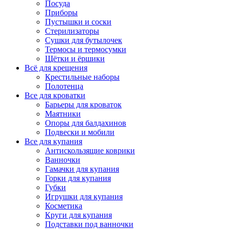
Посуда
Приборы
Пустышки и соски
Стерилизаторы
Сушки для бутылочек
Термосы и термосумки
Щётки и ёршики
Всё для крещения
Крестильные наборы
Полотенца
Все для кроватки
Барьеры для кроваток
Маятники
Опоры для балдахинов
Подвески и мобили
Все для купания
Антискользящие коврики
Ванночки
Гамачки для купания
Горки для купания
Губки
Игрушки для купания
Косметика
Круги для купания
Подставки под ванночки