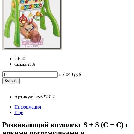
2 650
Скидка 23%
2 040
руб
x
Артикул: be-627317
Информация
Еще
Развивающий комплекс S + S (С + С) с
яркими погремушками и