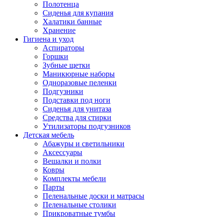
Полотенца
Сиденья для купания
Халатики банные
Хранение
Гигиена и уход
Аспираторы
Горшки
Зубные щетки
Маникюрные наборы
Одноразовые пеленки
Подгузники
Подставки под ноги
Сиденья для унитаза
Средства для стирки
Утилизаторы подгузников
Детская мебель
Абажуры и светильники
Аксессуары
Вешалки и полки
Ковры
Комплекты мебели
Парты
Пеленальные доски и матрасы
Пеленальные столики
Прикроватные тумбы