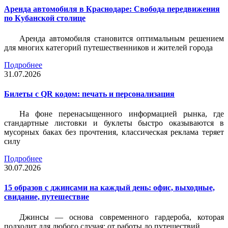
Аренда автомобиля в Краснодаре: Свобода передвижения
по Кубанской столице
Аренда автомобиля становится оптимальным решением
для многих категорий путешественников и жителей города
Подробнее
31.07.2026
Билеты c QR кодом: печать и персонализация
На фоне перенасыщенного информацией рынка, где
стандартные листовки и буклеты быстро оказываются в
мусорных баках без прочтения, классическая реклама теряет
силу
Подробнее
30.07.2026
15 образов с джинсами на каждый день: офис, выходные,
свидание, путешествие
Джинсы — основа современного гардероба, которая
подходит для любого случая: от работы до путешествий