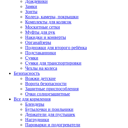
Дождевики
Замки
Зонты
Колеса, камеры, покрышки
Комплекты для колясок
Москитные сетки
Муфты для рук
Накидки и конверты
Органайзеры
Подножки для второго ребёнка
Подстаканники
Сумки
Сумки для транспортировки
Чехлы на колеса
Безопасность
Вожжи детские
Ворота безопасности
Защитные приспособления
Очки солнцезащитные
Все для кормления
Блендеры
Бутылочки и поильники
Держатели для пустышек
Нагрудники
Пароварки и подогреватели