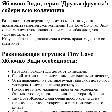
Яблочко Энди, серия 'Друзья фрукты':
собери всю коллекцию
Развлекательная игрушка для самых маленьких деток
производства израильской компании Tiny Love Яблочко Энди
является элементом полноценной серии забав для деток
«Друзья фрукты».
Игрушка безопасна, экологична и очень нравится деткам во
всем мире.
Развивающая игрушка Tiny Love
Яблочко Энди особенности:
Игрушка подходит для деток от 3х месяцев.
Яркий дизайн привлекает внимание маленьких непосед.
Оттягивающиеся на резинке ручки-грызунки позволяют
массировать десна в период роста зубок.
Ножки не только украшены забавными колечками.
Оказывается, одна ножка – пищалка, втора –бубенчик.
Tiny Love Яблочко Энди очень просто крепится на
коляску, кроватку, автокресло за счет пластмассового
кольца.
Секретом игрушки является возможность открывать его