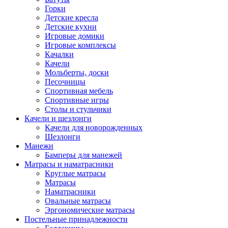
Горки
Детские кресла
Детские кухни
Игровые домики
Игровые комплексы
Качалки
Качели
Мольберты, доски
Песочницы
Спортивная мебель
Спортивные игры
Столы и стульчики
Качели и шезлонги
Качели для новорожденных
Шезлонги
Манежи
Бамперы для манежей
Матрасы и наматрасники
Круглые матрасы
Матрасы
Наматрасники
Овальные матрасы
Эргономические матрасы
Постельные принадлежности