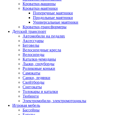
Кроватки-машины
Кроватки-маятники
Поперечные маятники
Продольные маятники
Универсальные маятники
Кроватки-трансформеры
Детский транспорт
Автомобили на педалях
Аксессуары
Беговелы
Велосипедные кресла
Велосипеды
Каталки-чемоданы
Лыжи, сноуборды
Роликовые коньки
Самокаты
Санки, ледянки
Скейтборды
Снегокаты
Толокары и каталки
Тюбинги
Электромобили, электромотоциклы
Игровая мебель
Бассейны
Батуты