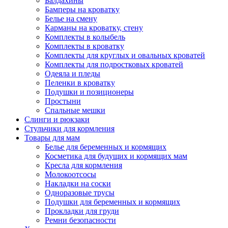
Балдахины
Бамперы на кроватку
Белье на смену
Карманы на кроватку, стену
Комплекты в колыбель
Комплекты в кроватку
Комплекты для круглых и овальных кроватей
Комплекты для подростковых кроватей
Одеяла и пледы
Пеленки в кроватку
Подушки и позиционеры
Простыни
Спальные мешки
Слинги и рюкзаки
Стульчики для кормления
Товары для мам
Белье для беременных и кормящих
Косметика для будущих и кормящих мам
Кресла для кормления
Молокоотсосы
Накладки на соски
Одноразовые трусы
Подушки для беременных и кормящих
Прокладки для груди
Ремни безопасности