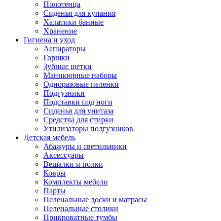
Полотенца
Сиденья для купания
Халатики банные
Хранение
Гигиена и уход
Аспираторы
Горшки
Зубные щетки
Маникюрные наборы
Одноразовые пеленки
Подгузники
Подставки под ноги
Сиденья для унитаза
Средства для стирки
Утилизаторы подгузников
Детская мебель
Абажуры и светильники
Аксессуары
Вешалки и полки
Ковры
Комплекты мебели
Парты
Пеленальные доски и матрасы
Пеленальные столики
Прикроватные тумбы