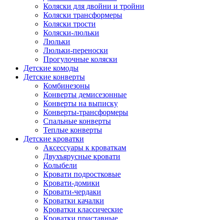
Коляски для двойни и тройни
Коляски трансформеры
Коляски трости
Коляски-люльки
Люльки
Люльки-переноски
Прогулочные коляски
Детские комоды
Детские конверты
Комбинезоны
Конверты демисезонные
Конверты на выписку
Конверты-трансформеры
Спальные конверты
Теплые конверты
Детские кроватки
Аксессуары к кроваткам
Двухъярусные кровати
Колыбели
Кровати подростковые
Кровати-домики
Кровати-чердаки
Кроватки качалки
Кроватки классические
Кроватки приставные