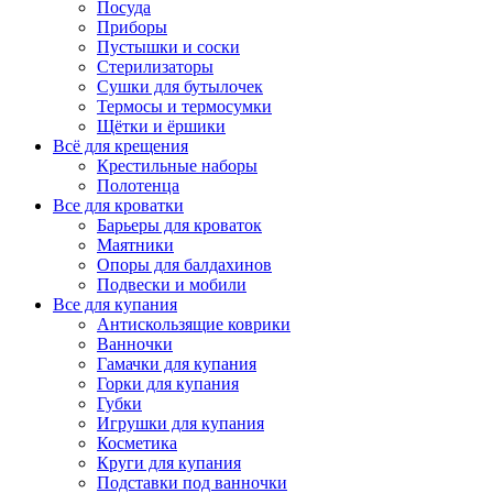
Посуда
Приборы
Пустышки и соски
Стерилизаторы
Сушки для бутылочек
Термосы и термосумки
Щётки и ёршики
Всё для крещения
Крестильные наборы
Полотенца
Все для кроватки
Барьеры для кроваток
Маятники
Опоры для балдахинов
Подвески и мобили
Все для купания
Антискользящие коврики
Ванночки
Гамачки для купания
Горки для купания
Губки
Игрушки для купания
Косметика
Круги для купания
Подставки под ванночки