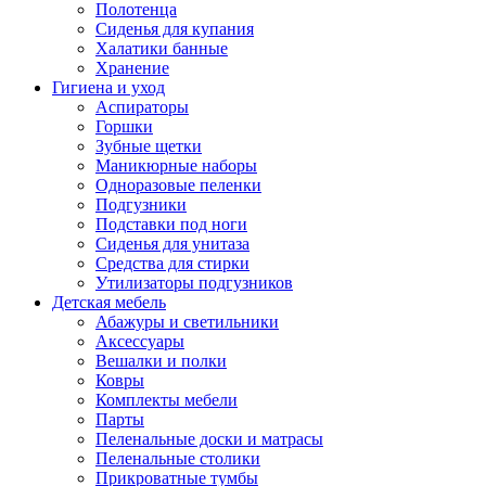
Полотенца
Сиденья для купания
Халатики банные
Хранение
Гигиена и уход
Аспираторы
Горшки
Зубные щетки
Маникюрные наборы
Одноразовые пеленки
Подгузники
Подставки под ноги
Сиденья для унитаза
Средства для стирки
Утилизаторы подгузников
Детская мебель
Абажуры и светильники
Аксессуары
Вешалки и полки
Ковры
Комплекты мебели
Парты
Пеленальные доски и матрасы
Пеленальные столики
Прикроватные тумбы