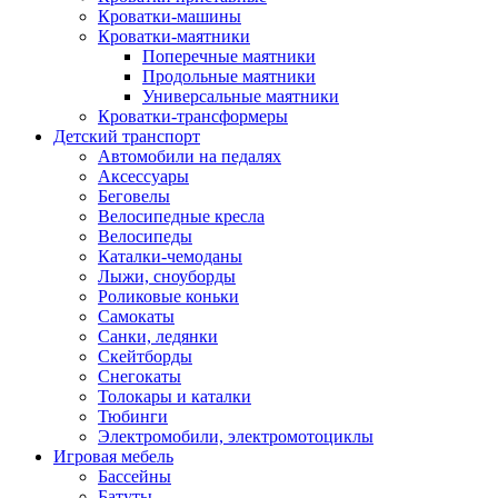
Кроватки-машины
Кроватки-маятники
Поперечные маятники
Продольные маятники
Универсальные маятники
Кроватки-трансформеры
Детский транспорт
Автомобили на педалях
Аксессуары
Беговелы
Велосипедные кресла
Велосипеды
Каталки-чемоданы
Лыжи, сноуборды
Роликовые коньки
Самокаты
Санки, ледянки
Скейтборды
Снегокаты
Толокары и каталки
Тюбинги
Электромобили, электромотоциклы
Игровая мебель
Бассейны
Батуты