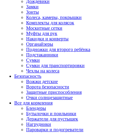
Дождевики
Замки
Зонты
Колеса, камеры, покрышки
Комплекты для колясок
Москитные сетки
Муфты для рук
Накидки и конверты
Органайзеры
Подножки для второго ребёнка
Подстаканники
Сумки
Сумки для транспортировки
Чехлы на колеса
Безопасность
Вожжи детские
Ворота безопасности
Защитные приспособления
Очки солнцезащитные
Все для кормления
Блендеры
Бутылочки и поильники
Держатели для пустышек
Нагрудники
Пароварки и подогреватели