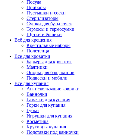
Посуда
Приборы
Пустышки и соски
Стерилизаторы
Сушки для бутылочек
Термосы и термосумки
Щётки и ёршики
Всё для крещения
Крестильные наборы
Полотенца
Все для кроватки
Барьеры для кроваток
Маятники
Опоры для балдахинов
Подвески и мобили
Все для купания
Антискользящие коврики
Ванночки
Гамачки для купания
Горки для купания
Губки
Игрушки для купания
Косметика
Круги для купания
Подставки под ванночки