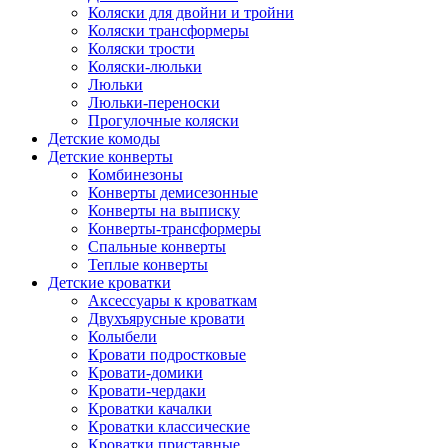
Коляски для двойни и тройни
Коляски трансформеры
Коляски трости
Коляски-люльки
Люльки
Люльки-переноски
Прогулочные коляски
Детские комоды
Детские конверты
Комбинезоны
Конверты демисезонные
Конверты на выписку
Конверты-трансформеры
Спальные конверты
Теплые конверты
Детские кроватки
Аксессуары к кроваткам
Двухъярусные кровати
Колыбели
Кровати подростковые
Кровати-домики
Кровати-чердаки
Кроватки качалки
Кроватки классические
Кроватки приставные