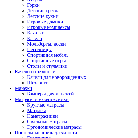
Горки
Детские кресла
Детские кухни
Игровые домики
Игровые комплексы
Качалки
Качели
Мольберты, доски
Песочницы
Спортивная мебель
Спортивные игры
Столы и стульчики
Качели и шезлонги
Качели для новорожденных
Шезлонги
Манежи
Бамперы для манежей
Матрасы и наматрасники
Круглые матрасы
Матрасы
Наматрасники
Овальные матрасы
Эргономические матрасы
Постельные принадлежности