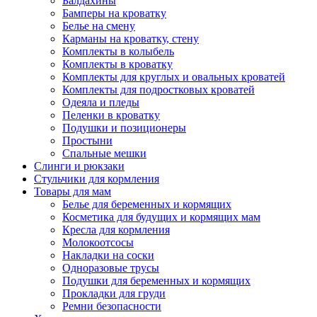
Балдахины
Бамперы на кроватку
Белье на смену
Карманы на кроватку, стену
Комплекты в колыбель
Комплекты в кроватку
Комплекты для круглых и овальных кроватей
Комплекты для подростковых кроватей
Одеяла и пледы
Пеленки в кроватку
Подушки и позиционеры
Простыни
Спальные мешки
Слинги и рюкзаки
Стульчики для кормления
Товары для мам
Белье для беременных и кормящих
Косметика для будущих и кормящих мам
Кресла для кормления
Молокоотсосы
Накладки на соски
Одноразовые трусы
Подушки для беременных и кормящих
Прокладки для груди
Ремни безопасности