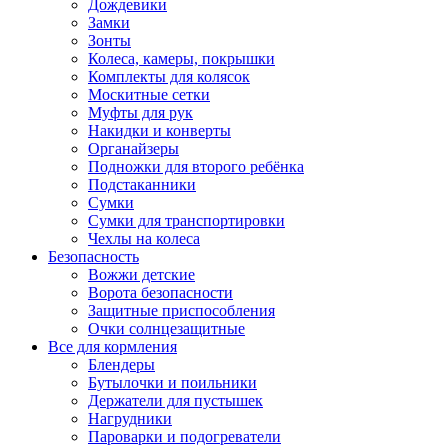
Дождевики
Замки
Зонты
Колеса, камеры, покрышки
Комплекты для колясок
Москитные сетки
Муфты для рук
Накидки и конверты
Органайзеры
Подножки для второго ребёнка
Подстаканники
Сумки
Сумки для транспортировки
Чехлы на колеса
Безопасность
Вожжи детские
Ворота безопасности
Защитные приспособления
Очки солнцезащитные
Все для кормления
Блендеры
Бутылочки и поильники
Держатели для пустышек
Нагрудники
Пароварки и подогреватели