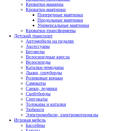
Кроватки-машины
Кроватки-маятники
Поперечные маятники
Продольные маятники
Универсальные маятники
Кроватки-трансформеры
Детский транспорт
Автомобили на педалях
Аксессуары
Беговелы
Велосипедные кресла
Велосипеды
Каталки-чемоданы
Лыжи, сноуборды
Роликовые коньки
Самокаты
Санки, ледянки
Скейтборды
Снегокаты
Толокары и каталки
Тюбинги
Электромобили, электромотоциклы
Игровая мебель
Бассейны
Батуты