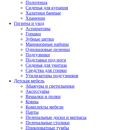
Полотенца
Сиденья для купания
Халатики банные
Хранение
Гигиена и уход
Аспираторы
Горшки
Зубные щетки
Маникюрные наборы
Одноразовые пеленки
Подгузники
Подставки под ноги
Сиденья для унитаза
Средства для стирки
Утилизаторы подгузников
Детская мебель
Абажуры и светильники
Аксессуары
Вешалки и полки
Ковры
Комплекты мебели
Парты
Пеленальные доски и матрасы
Пеленальные столики
Прикроватные тумбы