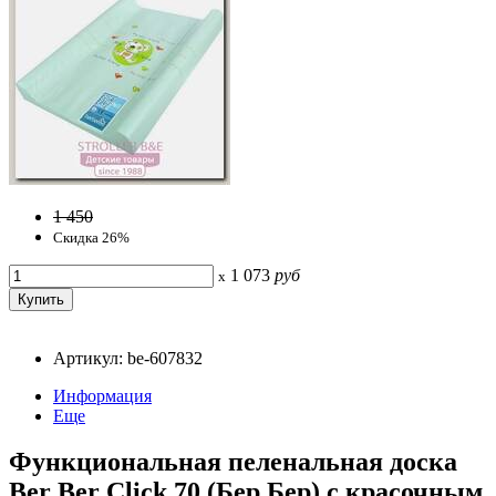
1 450
Скидка 26%
1 073
руб
x
Артикул: be-607832
Информация
Еще
Функциональная пеленальная доска
Ber Ber Click 70 (Бер Бер) с красочным