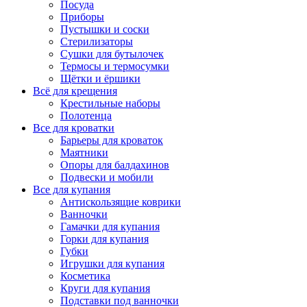
Посуда
Приборы
Пустышки и соски
Стерилизаторы
Сушки для бутылочек
Термосы и термосумки
Щётки и ёршики
Всё для крещения
Крестильные наборы
Полотенца
Все для кроватки
Барьеры для кроваток
Маятники
Опоры для балдахинов
Подвески и мобили
Все для купания
Антискользящие коврики
Ванночки
Гамачки для купания
Горки для купания
Губки
Игрушки для купания
Косметика
Круги для купания
Подставки под ванночки