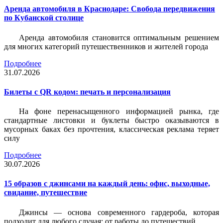
Аренда автомобиля в Краснодаре: Свобода передвижения
по Кубанской столице
Аренда автомобиля становится оптимальным решением
для многих категорий путешественников и жителей города
Подробнее
31.07.2026
Билеты c QR кодом: печать и персонализация
На фоне перенасыщенного информацией рынка, где
стандартные листовки и буклеты быстро оказываются в
мусорных баках без прочтения, классическая реклама теряет
силу
Подробнее
30.07.2026
15 образов с джинсами на каждый день: офис, выходные,
свидание, путешествие
Джинсы — основа современного гардероба, которая
подходит для любого случая: от работы до путешествий