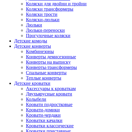
Коляски для двойни и тройни
Коляски трансформеры
Коляски трости
Коляски-люльки
Люльки
Люльки-переноски
Прогулочные коляски
Детские комоды
Детские конверты
Комбинезоны
Конверты демисезонные
Конверты на выписку
Конверты-трансформеры
Спальные конверты
Теплые конверты
Детские кроватки
Аксессуары к кроваткам
Двухъярусные кровати
Колыбели
Кровати подростковые
Кровати-домики
Кровати-чердаки
Кроватки качалки
Кроватки классические
Кроватки приставные