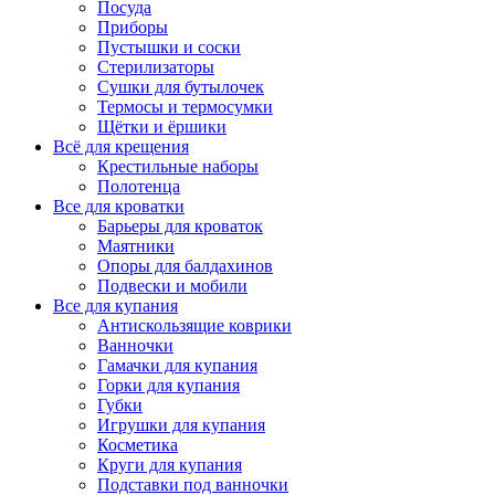
Посуда
Приборы
Пустышки и соски
Стерилизаторы
Сушки для бутылочек
Термосы и термосумки
Щётки и ёршики
Всё для крещения
Крестильные наборы
Полотенца
Все для кроватки
Барьеры для кроваток
Маятники
Опоры для балдахинов
Подвески и мобили
Все для купания
Антискользящие коврики
Ванночки
Гамачки для купания
Горки для купания
Губки
Игрушки для купания
Косметика
Круги для купания
Подставки под ванночки