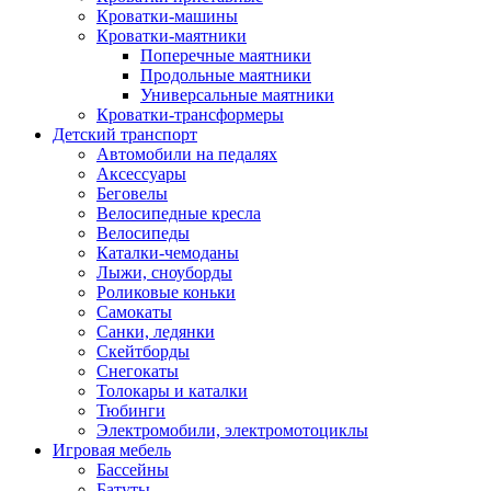
Кроватки-машины
Кроватки-маятники
Поперечные маятники
Продольные маятники
Универсальные маятники
Кроватки-трансформеры
Детский транспорт
Автомобили на педалях
Аксессуары
Беговелы
Велосипедные кресла
Велосипеды
Каталки-чемоданы
Лыжи, сноуборды
Роликовые коньки
Самокаты
Санки, ледянки
Скейтборды
Снегокаты
Толокары и каталки
Тюбинги
Электромобили, электромотоциклы
Игровая мебель
Бассейны
Батуты