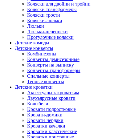
Коляски для двойни и тройни
Коляски трансформеры
Коляски трости
Коляски-люльки
Люльки
Люльки-переноски
Прогулочные коляски
Детские комоды
Детские конверты
Комбинезоны
Конверты демисезонные
Конверты на выписку
Конверты-трансформеры
Спальные конверты
Теплые конверты
Детские кроватки
Аксессуары к кроваткам
Двухъярусные кровати
Колыбели
Кровати подростковые
Кровати-домики
Кровати-чердаки
Кроватки качалки
Кроватки классические
Кроватки приставные