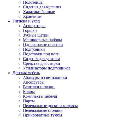
Полотенца
Сиденья для купания
Халатики банные
Хранение
Гигиена и уход
Аспираторы
Горшки
Зубные щетки
Маникюрные наборы
Одноразовые пеленки
Подгузники
Подставки под ноги
Сиденья для унитаза
Средства для стирки
Утилизаторы подгузников
Детская мебель
Абажуры и светильники
Аксессуары
Вешалки и полки
Ковры
Комплекты мебели
Парты
Пеленальные доски и матрасы
Пеленальные столики
Прикроватные тумбы