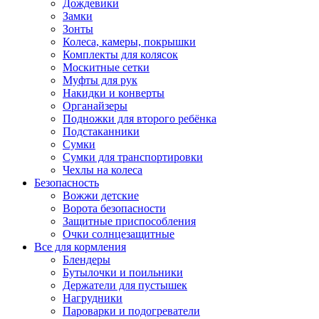
Дождевики
Замки
Зонты
Колеса, камеры, покрышки
Комплекты для колясок
Москитные сетки
Муфты для рук
Накидки и конверты
Органайзеры
Подножки для второго ребёнка
Подстаканники
Сумки
Сумки для транспортировки
Чехлы на колеса
Безопасность
Вожжи детские
Ворота безопасности
Защитные приспособления
Очки солнцезащитные
Все для кормления
Блендеры
Бутылочки и поильники
Держатели для пустышек
Нагрудники
Пароварки и подогреватели