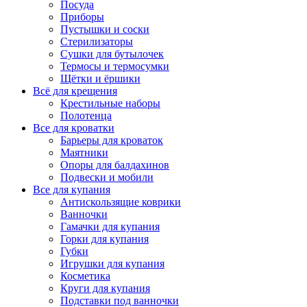
Посуда
Приборы
Пустышки и соски
Стерилизаторы
Сушки для бутылочек
Термосы и термосумки
Щётки и ёршики
Всё для крещения
Крестильные наборы
Полотенца
Все для кроватки
Барьеры для кроваток
Маятники
Опоры для балдахинов
Подвески и мобили
Все для купания
Антискользящие коврики
Ванночки
Гамачки для купания
Горки для купания
Губки
Игрушки для купания
Косметика
Круги для купания
Подставки под ванночки