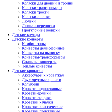
Коляски для двойни и тройни
Коляски трансформеры
Коляски трости
Коляски-люльки
Люльки
Люльки-переноски
Прогулочные коляски
Детские комоды
Детские конверты
Комбинезоны
Конверты демисезонные
Конверты на выписку
Конверты-трансформеры
Спальные конверты
Теплые конверты
Детские кроватки
Аксессуары к кроваткам
Двухъярусные кровати
Колыбели
Кровати подростковые
Кровати-домики
Кровати-чердаки
Кроватки качалки
Кроватки классические
Кроватки приставные