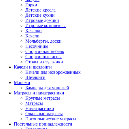
Горки
Детские кресла
Детские кухни
Игровые домики
Игровые комплексы
Качалки
Качели
Мольберты, доски
Песочницы
Спортивная мебель
Спортивные игры
Столы и стульчики
Качели и шезлонги
Качели для новорожденных
Шезлонги
Манежи
Бамперы для манежей
Матрасы и наматрасники
Круглые матрасы
Матрасы
Наматрасники
Овальные матрасы
Эргономические матрасы
Постельные принадлежности