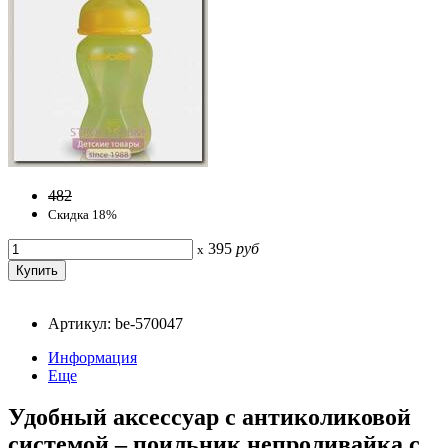
482
Скидка 18%
395
руб
x
Артикул: be-570047
Информация
Еще
Удобный аксессуар с антиколиковой
системой – поильник непроливайка с