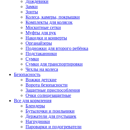
Дождевики
Замки
Зонты
Колеса, камеры, покрышки
Комплекты для колясок
Москитные сетки
Муфты для рук
Накидки и конверты
Органайзеры
Подножки для второго ребёнка
Подстаканники
Сумки
Сумки для транспортировки
Чехлы на колеса
Безопасность
Вожжи детские
Ворота безопасности
Защитные приспособления
Очки солнцезащитные
Все для кормления
Блендеры
Бутылочки и поильники
Держатели для пустышек
Нагрудники
Пароварки и подогреватели