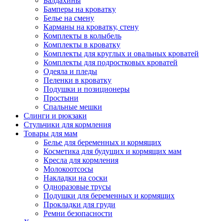
Балдахины
Бамперы на кроватку
Белье на смену
Карманы на кроватку, стену
Комплекты в колыбель
Комплекты в кроватку
Комплекты для круглых и овальных кроватей
Комплекты для подростковых кроватей
Одеяла и пледы
Пеленки в кроватку
Подушки и позиционеры
Простыни
Спальные мешки
Слинги и рюкзаки
Стульчики для кормления
Товары для мам
Белье для беременных и кормящих
Косметика для будущих и кормящих мам
Кресла для кормления
Молокоотсосы
Накладки на соски
Одноразовые трусы
Подушки для беременных и кормящих
Прокладки для груди
Ремни безопасности