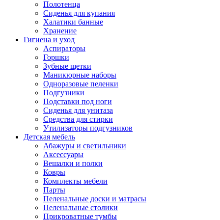
Полотенца
Сиденья для купания
Халатики банные
Хранение
Гигиена и уход
Аспираторы
Горшки
Зубные щетки
Маникюрные наборы
Одноразовые пеленки
Подгузники
Подставки под ноги
Сиденья для унитаза
Средства для стирки
Утилизаторы подгузников
Детская мебель
Абажуры и светильники
Аксессуары
Вешалки и полки
Ковры
Комплекты мебели
Парты
Пеленальные доски и матрасы
Пеленальные столики
Прикроватные тумбы