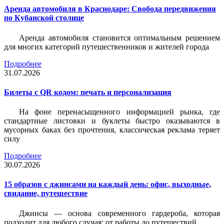
Аренда автомобиля в Краснодаре: Свобода передвижения
по Кубанской столице
Аренда автомобиля становится оптимальным решением
для многих категорий путешественников и жителей города
Подробнее
31.07.2026
Билеты c QR кодом: печать и персонализация
На фоне перенасыщенного информацией рынка, где
стандартные листовки и буклеты быстро оказываются в
мусорных баках без прочтения, классическая реклама теряет
силу
Подробнее
30.07.2026
15 образов с джинсами на каждый день: офис, выходные,
свидание, путешествие
Джинсы — основа современного гардероба, которая
подходит для любого случая: от работы до путешествий