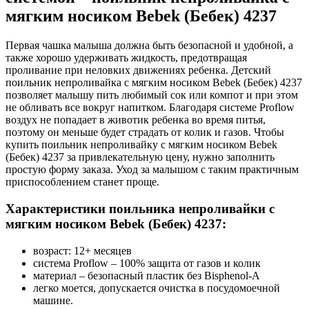
мягким носиком Bebek (Бебек) 4237
Первая чашка малыша должна быть безопасной и удобной, а
также хорошо удерживать жидкость, предотвращая
проливание при неловких движениях ребенка. Детский
поильник непроливайка с мягким носиком Bebek (Бебек) 4237
позволяет малышу пить любимый сок или компот и при этом
не обливать все вокруг напитком. Благодаря системе Proflow
воздух не попадает в животик ребенка во время питья,
поэтому он меньше будет страдать от колик и газов. Чтобы
купить поильник непроливайку с мягким носиком Bebek
(Бебек) 4237 за привлекательную цену, нужно заполнить
простую форму заказа. Уход за малышом с таким практичным
приспособлением станет проще.
Характеристики поильника непроливайки с
мягким носиком Bebek (Бебек) 4237:
возраст: 12+ месяцев
система Proflow – 100% защита от газов и колик
материал – безопасный пластик без Bisphenol-A
легко моется, допускается очистка в посудомоечной
машине.