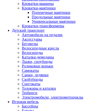
Кроватки-машины
Кроватки-маятники
Поперечные маятники
Продольные маятники
Универсальные маятники
Кроватки-трансформеры
Детский транспорт
Автомобили на педалях
Аксессуары
Беговелы
Велосипедные кресла
Велосипеды
Каталки-чемоданы
Лыжи, сноуборды
Роликовые коньки
Самокаты
Санки, ледянки
Скейтборды
Снегокаты
Толокары и каталки
Тюбинги
Электромобили, электромотоциклы
Игровая мебель
Бассейны
Батуты