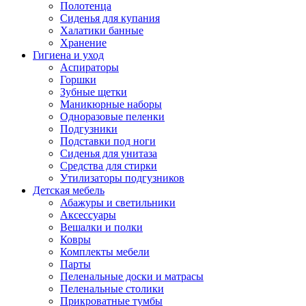
Полотенца
Сиденья для купания
Халатики банные
Хранение
Гигиена и уход
Аспираторы
Горшки
Зубные щетки
Маникюрные наборы
Одноразовые пеленки
Подгузники
Подставки под ноги
Сиденья для унитаза
Средства для стирки
Утилизаторы подгузников
Детская мебель
Абажуры и светильники
Аксессуары
Вешалки и полки
Ковры
Комплекты мебели
Парты
Пеленальные доски и матрасы
Пеленальные столики
Прикроватные тумбы