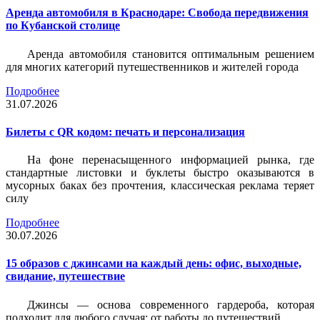
Аренда автомобиля в Краснодаре: Свобода передвижения
по Кубанской столице
Аренда автомобиля становится оптимальным решением
для многих категорий путешественников и жителей города
Подробнее
31.07.2026
Билеты c QR кодом: печать и персонализация
На фоне перенасыщенного информацией рынка, где
стандартные листовки и буклеты быстро оказываются в
мусорных баках без прочтения, классическая реклама теряет
силу
Подробнее
30.07.2026
15 образов с джинсами на каждый день: офис, выходные,
свидание, путешествие
Джинсы — основа современного гардероба, которая
подходит для любого случая: от работы до путешествий