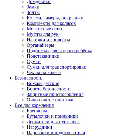
Дождевики
Замки
Зонты
Колеса, камеры, покрышки
Комплекты для колясок
Москитные сетки
Муфты для рук
Накидки и конверты
Органайзеры
Подножки для второго ребёнка
Подстаканники
Сумки
Сумки для транспортировки
Чехлы на колеса
Безопасность
Вожжи детские
Ворота безопасности
Защитные приспособления
Очки солнцезащитные
Все для кормления
Блендеры
Бутылочки и поильники
Держатели для пустышек
Нагрудники
Пароварки и подогреватели