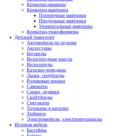
Кроватки-машины
Кроватки-маятники
Поперечные маятники
Продольные маятники
Универсальные маятники
Кроватки-трансформеры
Детский транспорт
Автомобили на педалях
Аксессуары
Беговелы
Велосипедные кресла
Велосипеды
Каталки-чемоданы
Лыжи, сноуборды
Роликовые коньки
Самокаты
Санки, ледянки
Скейтборды
Снегокаты
Толокары и каталки
Тюбинги
Электромобили, электромотоциклы
Игровая мебель
Бассейны
Батуты