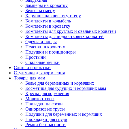
Балдахины
Бамперы на кроватку
Белье на смену
Карманы на кроватку, стену
Комплекты в колыбель
Комплекты в кроватку
Комплекты для круглых и овальных кроватей
Комплекты для подростковых кроватей
Одеяла и пледы
Пеленки в кроватку
Подушки и позиционеры
Простыни
Спальные мешки
Слинги и рюкзаки
Стульчики для кормления
Товары для мам
Белье для беременных и кормящих
Косметика для будущих и кормящих мам
Кресла для кормления
Молокоотсосы
Накладки на соски
Одноразовые трусы
Подушки для беременных и кормящих
Прокладки для груди
Ремни безопасности