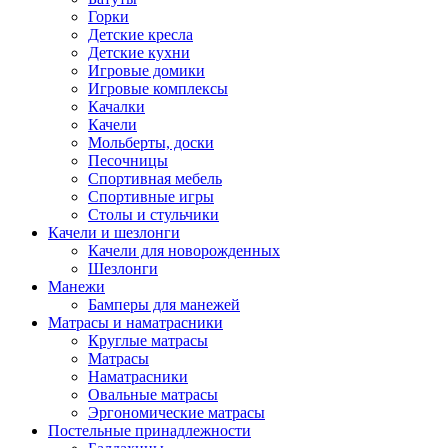
Горки
Детские кресла
Детские кухни
Игровые домики
Игровые комплексы
Качалки
Качели
Мольберты, доски
Песочницы
Спортивная мебель
Спортивные игры
Столы и стульчики
Качели и шезлонги
Качели для новорожденных
Шезлонги
Манежи
Бамперы для манежей
Матрасы и наматрасники
Круглые матрасы
Матрасы
Наматрасники
Овальные матрасы
Эргономические матрасы
Постельные принадлежности