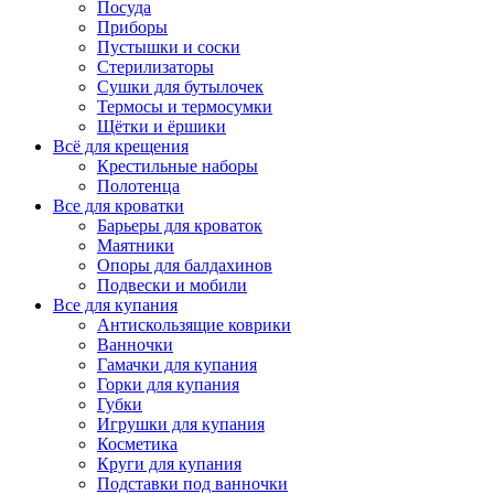
Посуда
Приборы
Пустышки и соски
Стерилизаторы
Сушки для бутылочек
Термосы и термосумки
Щётки и ёршики
Всё для крещения
Крестильные наборы
Полотенца
Все для кроватки
Барьеры для кроваток
Маятники
Опоры для балдахинов
Подвески и мобили
Все для купания
Антискользящие коврики
Ванночки
Гамачки для купания
Горки для купания
Губки
Игрушки для купания
Косметика
Круги для купания
Подставки под ванночки