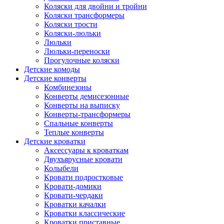
Коляски для двойни и тройни
Коляски трансформеры
Коляски трости
Коляски-люльки
Люльки
Люльки-переноски
Прогулочные коляски
Детские комоды
Детские конверты
Комбинезоны
Конверты демисезонные
Конверты на выписку
Конверты-трансформеры
Спальные конверты
Теплые конверты
Детские кроватки
Аксессуары к кроваткам
Двухъярусные кровати
Колыбели
Кровати подростковые
Кровати-домики
Кровати-чердаки
Кроватки качалки
Кроватки классические
Кроватки приставные