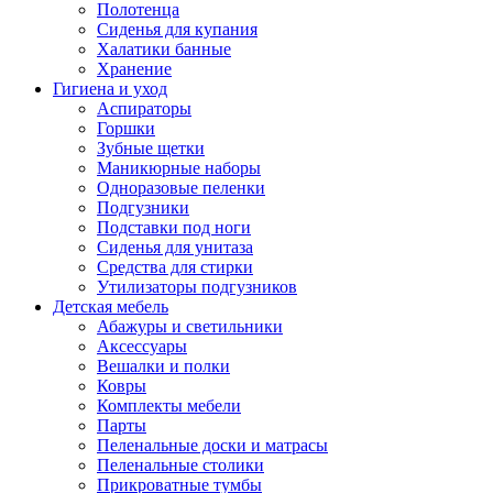
Полотенца
Сиденья для купания
Халатики банные
Хранение
Гигиена и уход
Аспираторы
Горшки
Зубные щетки
Маникюрные наборы
Одноразовые пеленки
Подгузники
Подставки под ноги
Сиденья для унитаза
Средства для стирки
Утилизаторы подгузников
Детская мебель
Абажуры и светильники
Аксессуары
Вешалки и полки
Ковры
Комплекты мебели
Парты
Пеленальные доски и матрасы
Пеленальные столики
Прикроватные тумбы