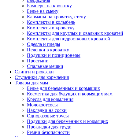
Балдахины
Бамперы на кроватку
Белье на смену
Карманы на кроватку, стену
Комплекты в колыбель
Комплекты в кроватку
Комплекты для круглых и овальных кроватей
Комплекты для подростковых кроватей
Одеяла и пледы
Пеленки в кроватку
Подушки и позиционеры
Простыни
Спальные мешки
Слинги и рюкзаки
Стульчики для кормления
Товары для мам
Белье для беременных и кормящих
Косметика для будущих и кормящих мам
Кресла для кормления
Молокоотсосы
Накладки на соски
Одноразовые трусы
Подушки для беременных и кормящих
Прокладки для груди
Ремни безопасности