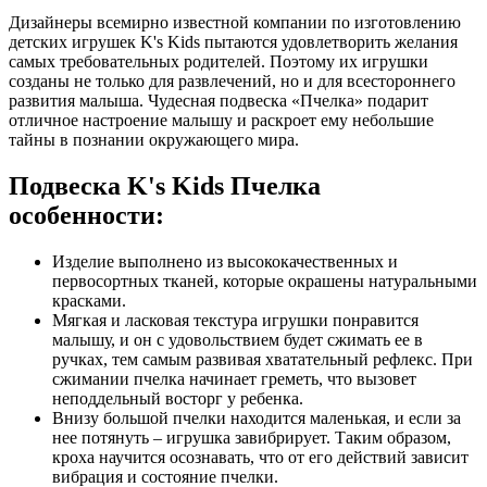
Дизайнеры всемирно известной компании по изготовлению
детских игрушек K's Kids пытаются удовлетворить желания
самых требовательных родителей. Поэтому их игрушки
созданы не только для развлечений, но и для всестороннего
развития малыша. Чудесная подвеска «Пчелка» подарит
отличное настроение малышу и раскроет ему небольшие
тайны в познании окружающего мира.
Подвеска K's Kids Пчелка
особенности:
Изделие выполнено из высококачественных и
первосортных тканей, которые окрашены натуральными
красками.
Мягкая и ласковая текстура игрушки понравится
малышу, и он с удовольствием будет сжимать ее в
ручках, тем самым развивая хватательный рефлекс. При
сжимании пчелка начинает греметь, что вызовет
неподдельный восторг у ребенка.
Внизу большой пчелки находится маленькая, и если за
нее потянуть – игрушка завибрирует. Таким образом,
кроха научится осознавать, что от его действий зависит
вибрация и состояние пчелки.