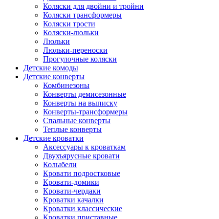
Коляски для двойни и тройни
Коляски трансформеры
Коляски трости
Коляски-люльки
Люльки
Люльки-переноски
Прогулочные коляски
Детские комоды
Детские конверты
Комбинезоны
Конверты демисезонные
Конверты на выписку
Конверты-трансформеры
Спальные конверты
Теплые конверты
Детские кроватки
Аксессуары к кроваткам
Двухъярусные кровати
Колыбели
Кровати подростковые
Кровати-домики
Кровати-чердаки
Кроватки качалки
Кроватки классические
Кроватки приставные