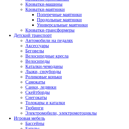
Кроватки-машины
Кроватки-маятники
Поперечные маятники
Продольные маятники
Универсальные маятники
Кроватки-трансформеры
Детский транспорт
Автомобили на педалях
Аксессуары
Беговелы
Велосипедные кресла
Велосипеды
Каталки-чемоданы
Лыжи, сноуборды
Роликовые коньки
Самокаты
Санки, ледянки
Скейтборды
Снегокаты
Толокары и каталки
Тюбинги
Электромобили, электромотоциклы
Игровая мебель
Бассейны
Батуты