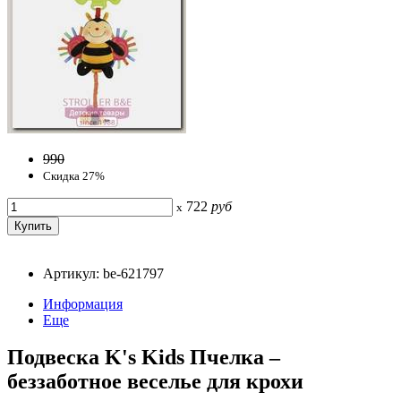
990
Скидка 27%
722
руб
x
Артикул: be-621797
Информация
Еще
Подвеска K's Kids Пчелка –
беззаботное веселье для крохи