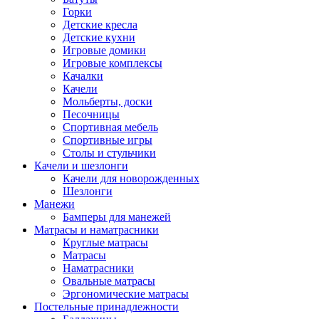
Горки
Детские кресла
Детские кухни
Игровые домики
Игровые комплексы
Качалки
Качели
Мольберты, доски
Песочницы
Спортивная мебель
Спортивные игры
Столы и стульчики
Качели и шезлонги
Качели для новорожденных
Шезлонги
Манежи
Бамперы для манежей
Матрасы и наматрасники
Круглые матрасы
Матрасы
Наматрасники
Овальные матрасы
Эргономические матрасы
Постельные принадлежности