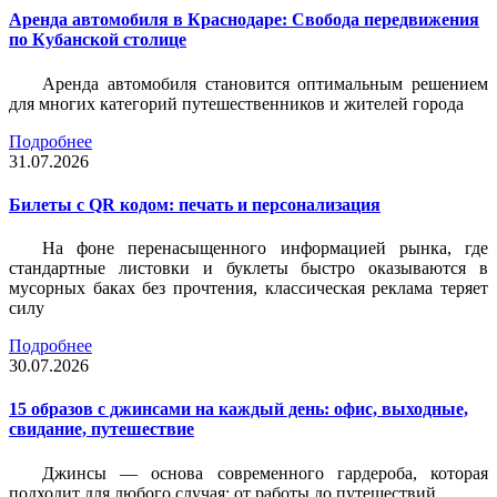
Аренда автомобиля в Краснодаре: Свобода передвижения
по Кубанской столице
Аренда автомобиля становится оптимальным решением
для многих категорий путешественников и жителей города
Подробнее
31.07.2026
Билеты c QR кодом: печать и персонализация
На фоне перенасыщенного информацией рынка, где
стандартные листовки и буклеты быстро оказываются в
мусорных баках без прочтения, классическая реклама теряет
силу
Подробнее
30.07.2026
15 образов с джинсами на каждый день: офис, выходные,
свидание, путешествие
Джинсы — основа современного гардероба, которая
подходит для любого случая: от работы до путешествий