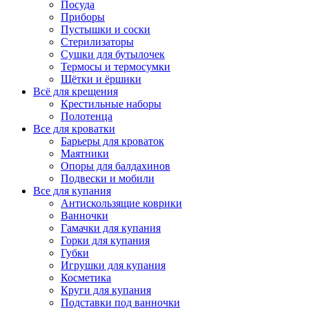
Посуда
Приборы
Пустышки и соски
Стерилизаторы
Сушки для бутылочек
Термосы и термосумки
Щётки и ёршики
Всё для крещения
Крестильные наборы
Полотенца
Все для кроватки
Барьеры для кроваток
Маятники
Опоры для балдахинов
Подвески и мобили
Все для купания
Антискользящие коврики
Ванночки
Гамачки для купания
Горки для купания
Губки
Игрушки для купания
Косметика
Круги для купания
Подставки под ванночки