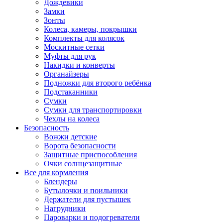
Дождевики
Замки
Зонты
Колеса, камеры, покрышки
Комплекты для колясок
Москитные сетки
Муфты для рук
Накидки и конверты
Органайзеры
Подножки для второго ребёнка
Подстаканники
Сумки
Сумки для транспортировки
Чехлы на колеса
Безопасность
Вожжи детские
Ворота безопасности
Защитные приспособления
Очки солнцезащитные
Все для кормления
Блендеры
Бутылочки и поильники
Держатели для пустышек
Нагрудники
Пароварки и подогреватели