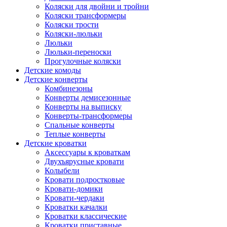
Коляски для двойни и тройни
Коляски трансформеры
Коляски трости
Коляски-люльки
Люльки
Люльки-переноски
Прогулочные коляски
Детские комоды
Детские конверты
Комбинезоны
Конверты демисезонные
Конверты на выписку
Конверты-трансформеры
Спальные конверты
Теплые конверты
Детские кроватки
Аксессуары к кроваткам
Двухъярусные кровати
Колыбели
Кровати подростковые
Кровати-домики
Кровати-чердаки
Кроватки качалки
Кроватки классические
Кроватки приставные