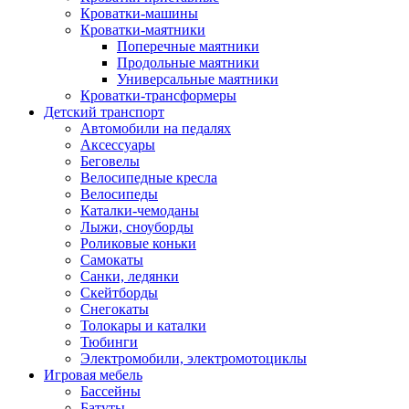
Кроватки-машины
Кроватки-маятники
Поперечные маятники
Продольные маятники
Универсальные маятники
Кроватки-трансформеры
Детский транспорт
Автомобили на педалях
Аксессуары
Беговелы
Велосипедные кресла
Велосипеды
Каталки-чемоданы
Лыжи, сноуборды
Роликовые коньки
Самокаты
Санки, ледянки
Скейтборды
Снегокаты
Толокары и каталки
Тюбинги
Электромобили, электромотоциклы
Игровая мебель
Бассейны
Батуты