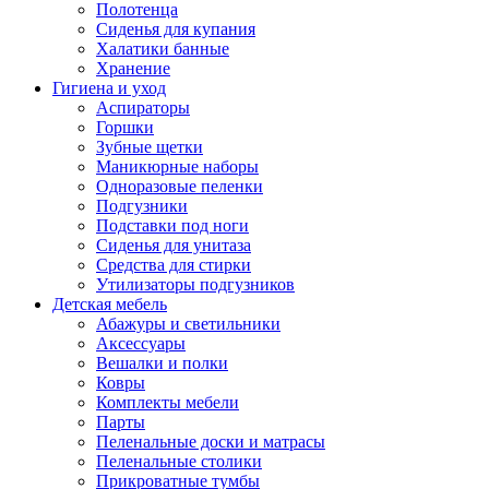
Полотенца
Сиденья для купания
Халатики банные
Хранение
Гигиена и уход
Аспираторы
Горшки
Зубные щетки
Маникюрные наборы
Одноразовые пеленки
Подгузники
Подставки под ноги
Сиденья для унитаза
Средства для стирки
Утилизаторы подгузников
Детская мебель
Абажуры и светильники
Аксессуары
Вешалки и полки
Ковры
Комплекты мебели
Парты
Пеленальные доски и матрасы
Пеленальные столики
Прикроватные тумбы