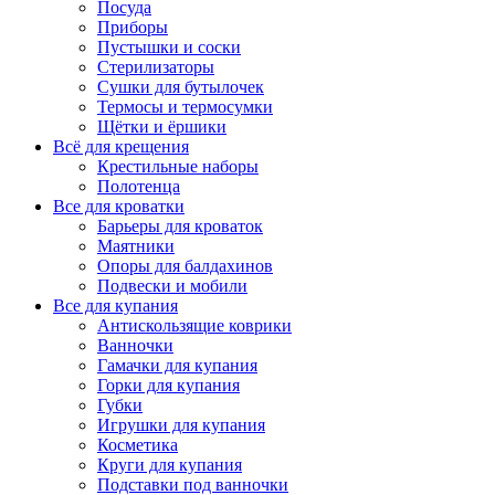
Посуда
Приборы
Пустышки и соски
Стерилизаторы
Сушки для бутылочек
Термосы и термосумки
Щётки и ёршики
Всё для крещения
Крестильные наборы
Полотенца
Все для кроватки
Барьеры для кроваток
Маятники
Опоры для балдахинов
Подвески и мобили
Все для купания
Антискользящие коврики
Ванночки
Гамачки для купания
Горки для купания
Губки
Игрушки для купания
Косметика
Круги для купания
Подставки под ванночки