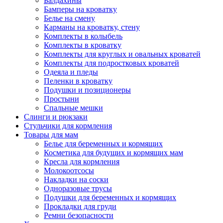
Балдахины
Бамперы на кроватку
Белье на смену
Карманы на кроватку, стену
Комплекты в колыбель
Комплекты в кроватку
Комплекты для круглых и овальных кроватей
Комплекты для подростковых кроватей
Одеяла и пледы
Пеленки в кроватку
Подушки и позиционеры
Простыни
Спальные мешки
Слинги и рюкзаки
Стульчики для кормления
Товары для мам
Белье для беременных и кормящих
Косметика для будущих и кормящих мам
Кресла для кормления
Молокоотсосы
Накладки на соски
Одноразовые трусы
Подушки для беременных и кормящих
Прокладки для груди
Ремни безопасности