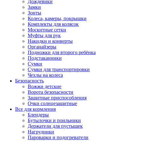
Дождевики
Замки
Зонты
Колеса, камеры, покрышки
Комплекты для колясок
Москитные сетки
Муфты для рук
Накидки и конверты
Органайзеры
Подножки для второго ребёнка
Подстаканники
Сумки
Сумки для транспортировки
Чехлы на колеса
Безопасность
Вожжи детские
Ворота безопасности
Защитные приспособления
Очки солнцезащитные
Все для кормления
Блендеры
Бутылочки и поильники
Держатели для пустышек
Нагрудники
Пароварки и подогреватели