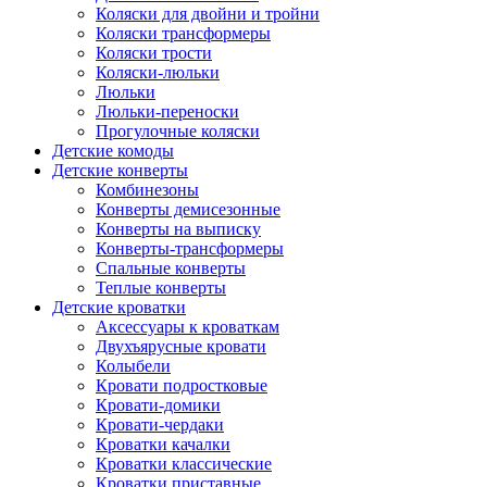
Коляски для двойни и тройни
Коляски трансформеры
Коляски трости
Коляски-люльки
Люльки
Люльки-переноски
Прогулочные коляски
Детские комоды
Детские конверты
Комбинезоны
Конверты демисезонные
Конверты на выписку
Конверты-трансформеры
Спальные конверты
Теплые конверты
Детские кроватки
Аксессуары к кроваткам
Двухъярусные кровати
Колыбели
Кровати подростковые
Кровати-домики
Кровати-чердаки
Кроватки качалки
Кроватки классические
Кроватки приставные