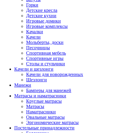
Горки
Детские кресла
Детские кухни
Игровые домики
Игровые комплексы
Качалки
Качели
Мольберты, доски
Песочницы
Спортивная мебель
Спортивные игры
Столы и стульчики
Качели и шезлонги
Качели для новорожденных
Шезлонги
Манежи
Бамперы для манежей
Матрасы и наматрасники
Круглые матрасы
Матрасы
Наматрасники
Овальные матрасы
Эргономические матрасы
Постельные принадлежности