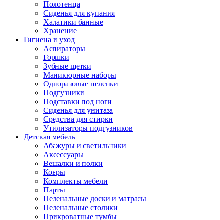
Полотенца
Сиденья для купания
Халатики банные
Хранение
Гигиена и уход
Аспираторы
Горшки
Зубные щетки
Маникюрные наборы
Одноразовые пеленки
Подгузники
Подставки под ноги
Сиденья для унитаза
Средства для стирки
Утилизаторы подгузников
Детская мебель
Абажуры и светильники
Аксессуары
Вешалки и полки
Ковры
Комплекты мебели
Парты
Пеленальные доски и матрасы
Пеленальные столики
Прикроватные тумбы