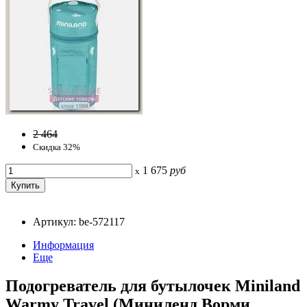
2 464
Скидка 32%
1 675
руб
x
Артикул: be-572117
Информация
Еще
Подогреватель для бутылочек Miniland
Warmy Travel (Миниленд Ворми