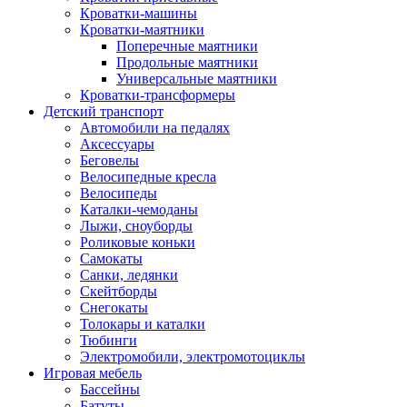
Кроватки-машины
Кроватки-маятники
Поперечные маятники
Продольные маятники
Универсальные маятники
Кроватки-трансформеры
Детский транспорт
Автомобили на педалях
Аксессуары
Беговелы
Велосипедные кресла
Велосипеды
Каталки-чемоданы
Лыжи, сноуборды
Роликовые коньки
Самокаты
Санки, ледянки
Скейтборды
Снегокаты
Толокары и каталки
Тюбинги
Электромобили, электромотоциклы
Игровая мебель
Бассейны
Батуты