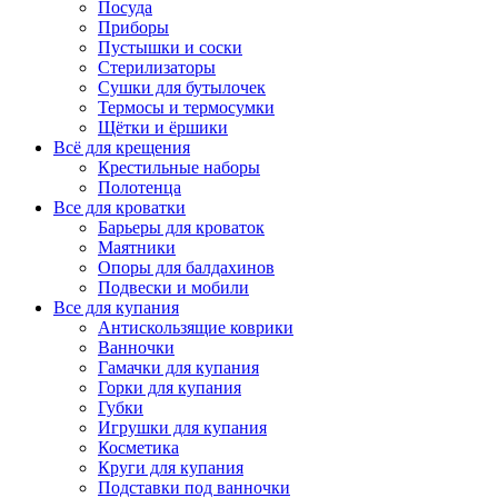
Посуда
Приборы
Пустышки и соски
Стерилизаторы
Сушки для бутылочек
Термосы и термосумки
Щётки и ёршики
Всё для крещения
Крестильные наборы
Полотенца
Все для кроватки
Барьеры для кроваток
Маятники
Опоры для балдахинов
Подвески и мобили
Все для купания
Антискользящие коврики
Ванночки
Гамачки для купания
Горки для купания
Губки
Игрушки для купания
Косметика
Круги для купания
Подставки под ванночки