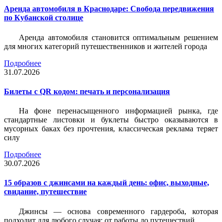
Аренда автомобиля в Краснодаре: Свобода передвижения
по Кубанской столице
Аренда автомобиля становится оптимальным решением
для многих категорий путешественников и жителей города
Подробнее
31.07.2026
Билеты c QR кодом: печать и персонализация
На фоне перенасыщенного информацией рынка, где
стандартные листовки и буклеты быстро оказываются в
мусорных баках без прочтения, классическая реклама теряет
силу
Подробнее
30.07.2026
15 образов с джинсами на каждый день: офис, выходные,
свидание, путешествие
Джинсы — основа современного гардероба, которая
подходит для любого случая: от работы до путешествий