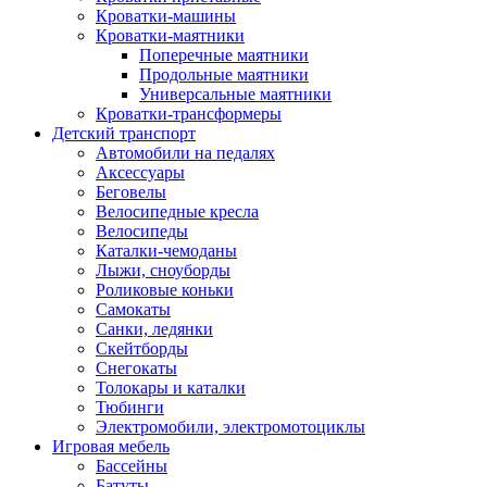
Кроватки-машины
Кроватки-маятники
Поперечные маятники
Продольные маятники
Универсальные маятники
Кроватки-трансформеры
Детский транспорт
Автомобили на педалях
Аксессуары
Беговелы
Велосипедные кресла
Велосипеды
Каталки-чемоданы
Лыжи, сноуборды
Роликовые коньки
Самокаты
Санки, ледянки
Скейтборды
Снегокаты
Толокары и каталки
Тюбинги
Электромобили, электромотоциклы
Игровая мебель
Бассейны
Батуты