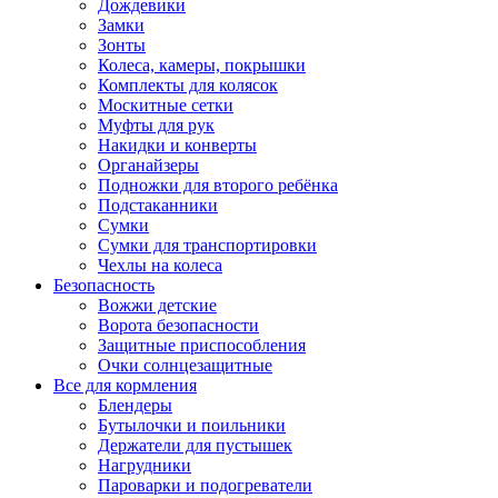
Дождевики
Замки
Зонты
Колеса, камеры, покрышки
Комплекты для колясок
Москитные сетки
Муфты для рук
Накидки и конверты
Органайзеры
Подножки для второго ребёнка
Подстаканники
Сумки
Сумки для транспортировки
Чехлы на колеса
Безопасность
Вожжи детские
Ворота безопасности
Защитные приспособления
Очки солнцезащитные
Все для кормления
Блендеры
Бутылочки и поильники
Держатели для пустышек
Нагрудники
Пароварки и подогреватели