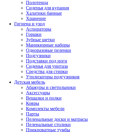
Полотенца
Сиденья для купания
Халатики банные
Хранение
Гигиена и уход
Аспираторы
Горшки
Зубные щетки
Маникюрные наборы
Одноразовые пеленки
Подгузники
Подставки под ноги
Сиденья для унитаза
Средства для стирки
Утилизаторы подгузников
Детская мебель
Абажуры и светильники
Аксессуары
Вешалки и полки
Ковры
Комплекты мебели
Парты
Пеленальные доски и матрасы
Пеленальные столики
Прикроватные тумбы