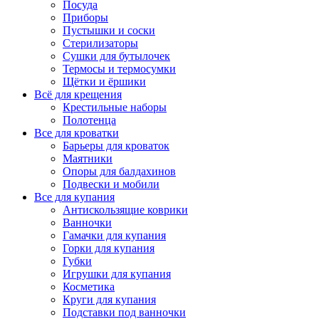
Посуда
Приборы
Пустышки и соски
Стерилизаторы
Сушки для бутылочек
Термосы и термосумки
Щётки и ёршики
Всё для крещения
Крестильные наборы
Полотенца
Все для кроватки
Барьеры для кроваток
Маятники
Опоры для балдахинов
Подвески и мобили
Все для купания
Антискользящие коврики
Ванночки
Гамачки для купания
Горки для купания
Губки
Игрушки для купания
Косметика
Круги для купания
Подставки под ванночки