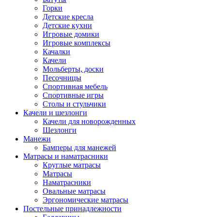
Горки
Детские кресла
Детские кухни
Игровые домики
Игровые комплексы
Качалки
Качели
Мольберты, доски
Песочницы
Спортивная мебель
Спортивные игры
Столы и стульчики
Качели и шезлонги
Качели для новорожденных
Шезлонги
Манежи
Бамперы для манежей
Матрасы и наматрасники
Круглые матрасы
Матрасы
Наматрасники
Овальные матрасы
Эргономические матрасы
Постельные принадлежности