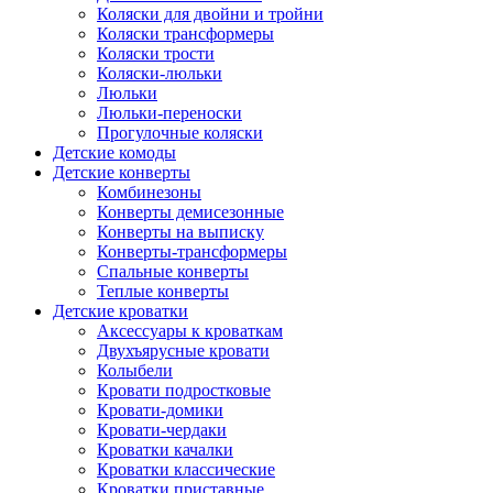
Коляски для двойни и тройни
Коляски трансформеры
Коляски трости
Коляски-люльки
Люльки
Люльки-переноски
Прогулочные коляски
Детские комоды
Детские конверты
Комбинезоны
Конверты демисезонные
Конверты на выписку
Конверты-трансформеры
Спальные конверты
Теплые конверты
Детские кроватки
Аксессуары к кроваткам
Двухъярусные кровати
Колыбели
Кровати подростковые
Кровати-домики
Кровати-чердаки
Кроватки качалки
Кроватки классические
Кроватки приставные