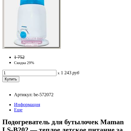
1 752
Скидка 29%
1 243
руб
x
Артикул: be-572072
Информация
Еще
Подогреватель для бутылочек Maman
LS-B202 — теплое детское питание за