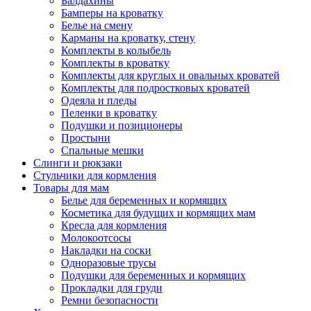
Балдахины
Бамперы на кроватку
Белье на смену
Карманы на кроватку, стену
Комплекты в колыбель
Комплекты в кроватку
Комплекты для круглых и овальных кроватей
Комплекты для подростковых кроватей
Одеяла и пледы
Пеленки в кроватку
Подушки и позиционеры
Простыни
Спальные мешки
Слинги и рюкзаки
Стульчики для кормления
Товары для мам
Белье для беременных и кормящих
Косметика для будущих и кормящих мам
Кресла для кормления
Молокоотсосы
Накладки на соски
Одноразовые трусы
Подушки для беременных и кормящих
Прокладки для груди
Ремни безопасности