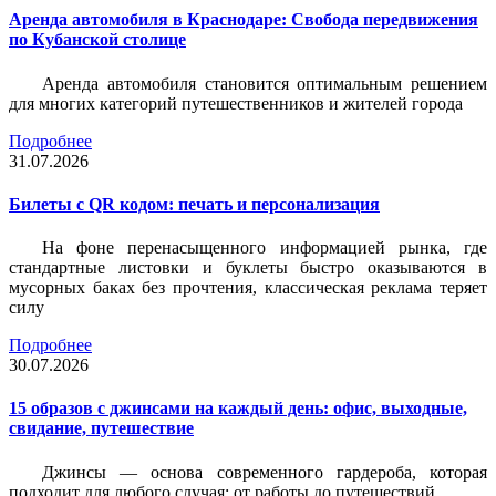
Аренда автомобиля в Краснодаре: Свобода передвижения
по Кубанской столице
Аренда автомобиля становится оптимальным решением
для многих категорий путешественников и жителей города
Подробнее
31.07.2026
Билеты c QR кодом: печать и персонализация
На фоне перенасыщенного информацией рынка, где
стандартные листовки и буклеты быстро оказываются в
мусорных баках без прочтения, классическая реклама теряет
силу
Подробнее
30.07.2026
15 образов с джинсами на каждый день: офис, выходные,
свидание, путешествие
Джинсы — основа современного гардероба, которая
подходит для любого случая: от работы до путешествий