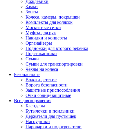
Дождевики
Замки
Зонты
Колеса, камеры, покрышки
Комплекты для колясок
Москитные сетки
Муфты для рук
Накидки и конверты
Органайзеры
Подножки для второго ребёнка
Подстаканники
Сумки
Сумки для транспортировки
Чехлы на колеса
Безопасность
Вожжи детские
Ворота безопасности
Защитные приспособления
Очки солнцезащитные
Все для кормления
Блендеры
Бутылочки и поильники
Держатели для пустышек
Нагрудники
Пароварки и подогреватели