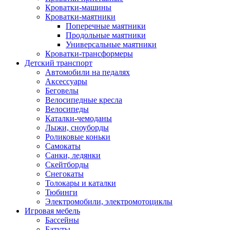
Кроватки-машины
Кроватки-маятники
Поперечные маятники
Продольные маятники
Универсальные маятники
Кроватки-трансформеры
Детский транспорт
Автомобили на педалях
Аксессуары
Беговелы
Велосипедные кресла
Велосипеды
Каталки-чемоданы
Лыжи, сноуборды
Роликовые коньки
Самокаты
Санки, ледянки
Скейтборды
Снегокаты
Толокары и каталки
Тюбинги
Электромобили, электромотоциклы
Игровая мебель
Бассейны
Батуты