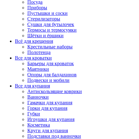
Посуда
Приборы
Пустышки и соски
Стерилизаторы
Сушки для бутылочек
Термосы и термосумки
Щётки и ёршики
Всё для крещения
Крестильные наборы
Полотенца
Все для кроватки
Барьеры для кроваток
Маятники
Опоры для балдахинов
Подвески и мобили
Все для купания
Антискользящие коврики
Ванночки
Гамачки для купания
Горки для купания
Губки
Игрушки для купания
Косметика
Круги для купания
Подставки под ванночки