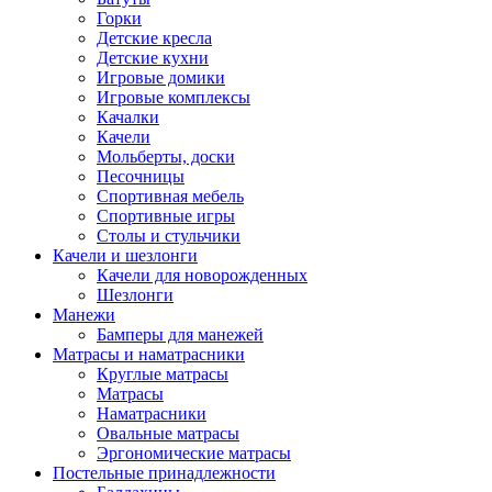
Горки
Детские кресла
Детские кухни
Игровые домики
Игровые комплексы
Качалки
Качели
Мольберты, доски
Песочницы
Спортивная мебель
Спортивные игры
Столы и стульчики
Качели и шезлонги
Качели для новорожденных
Шезлонги
Манежи
Бамперы для манежей
Матрасы и наматрасники
Круглые матрасы
Матрасы
Наматрасники
Овальные матрасы
Эргономические матрасы
Постельные принадлежности