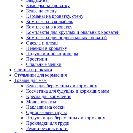
Балдахины
Бамперы на кроватку
Белье на смену
Карманы на кроватку, стену
Комплекты в колыбель
Комплекты в кроватку
Комплекты для круглых и овальных кроватей
Комплекты для подростковых кроватей
Одеяла и пледы
Пеленки в кроватку
Подушки и позиционеры
Простыни
Спальные мешки
Слинги и рюкзаки
Стульчики для кормления
Товары для мам
Белье для беременных и кормящих
Косметика для будущих и кормящих мам
Кресла для кормления
Молокоотсосы
Накладки на соски
Одноразовые трусы
Подушки для беременных и кормящих
Прокладки для груди
Ремни безопасности