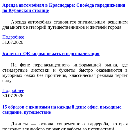
Аренда автомобиля в Краснодаре: Свобода передвижения
по Кубанской столице
Аренда автомобиля становится оптимальным решением
для многих категорий путешественников и жителей города
Подробнее
31.07.2026
Билеты c QR кодом: печать и персонализация
На фоне перенасыщенного информацией рынка, где
стандартные листовки и буклеты быстро оказываются в
мусорных баках без прочтения, классическая реклама теряет
силу
Подробнее
30.07.2026
15 образов с джинсами на каждый день: офис, выходные,
свидание, путешествие
Джинсы — основа современного гардероба, которая
подходит для любого случая: от работы до путешествий