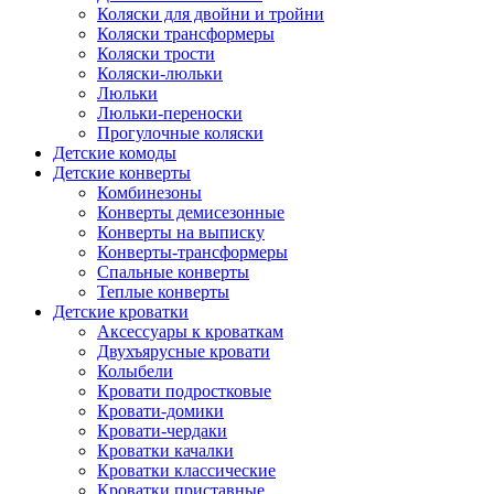
Коляски для двойни и тройни
Коляски трансформеры
Коляски трости
Коляски-люльки
Люльки
Люльки-переноски
Прогулочные коляски
Детские комоды
Детские конверты
Комбинезоны
Конверты демисезонные
Конверты на выписку
Конверты-трансформеры
Спальные конверты
Теплые конверты
Детские кроватки
Аксессуары к кроваткам
Двухъярусные кровати
Колыбели
Кровати подростковые
Кровати-домики
Кровати-чердаки
Кроватки качалки
Кроватки классические
Кроватки приставные