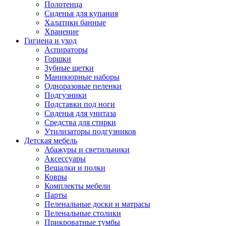
Полотенца
Сиденья для купания
Халатики банные
Хранение
Гигиена и уход
Аспираторы
Горшки
Зубные щетки
Маникюрные наборы
Одноразовые пеленки
Подгузники
Подставки под ноги
Сиденья для унитаза
Средства для стирки
Утилизаторы подгузников
Детская мебель
Абажуры и светильники
Аксессуары
Вешалки и полки
Ковры
Комплекты мебели
Парты
Пеленальные доски и матрасы
Пеленальные столики
Прикроватные тумбы