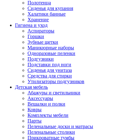
Полотенца
Сиденья для купания
Халатики банные
Хранение
Гигиена и уход
Аспираторы
Горшки
Зубные щетки
Маникюрные наборы
Одноразовые пеленки
Подгузники
Подставки под ноги
Сиденья для унитаза
Средства для стирки
Утилизаторы подгузников
Детская мебель
Абажуры и светильники
Аксессуары
Вешалки и полки
Ковры
Комплекты мебели
Парты
Пеленальные доски и матрасы
Пеленальные столики
Прикроватные тумбы