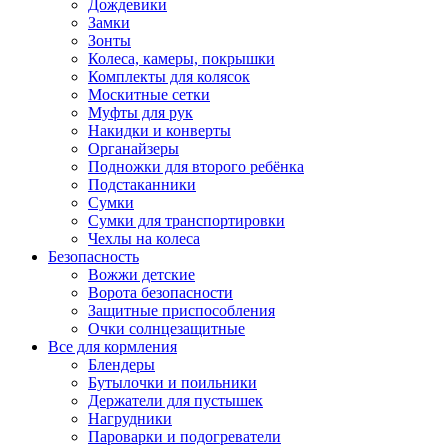
Дождевики
Замки
Зонты
Колеса, камеры, покрышки
Комплекты для колясок
Москитные сетки
Муфты для рук
Накидки и конверты
Органайзеры
Подножки для второго ребёнка
Подстаканники
Сумки
Сумки для транспортировки
Чехлы на колеса
Безопасность
Вожжи детские
Ворота безопасности
Защитные приспособления
Очки солнцезащитные
Все для кормления
Блендеры
Бутылочки и поильники
Держатели для пустышек
Нагрудники
Пароварки и подогреватели