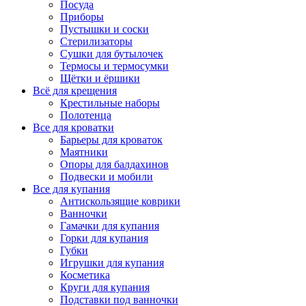
Посуда
Приборы
Пустышки и соски
Стерилизаторы
Сушки для бутылочек
Термосы и термосумки
Щётки и ёршики
Всё для крещения
Крестильные наборы
Полотенца
Все для кроватки
Барьеры для кроваток
Маятники
Опоры для балдахинов
Подвески и мобили
Все для купания
Антискользящие коврики
Ванночки
Гамачки для купания
Горки для купания
Губки
Игрушки для купания
Косметика
Круги для купания
Подставки под ванночки