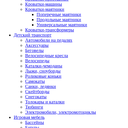
Кроватки-машины
Кроватки-маятники
Поперечные маятники
Продольные маятники
Универсальные маятники
Кроватки-трансформеры
Детский транспорт
Автомобили на педалях
Аксессуары
Беговелы
Велосипедные кресла
Велосипеды
Каталки-чемоданы
Лыжи, сноуборды
Роликовые коньки
Самокаты
Санки, ледянки
Скейтборды
Снегокаты
Толокары и каталки
Тюбинги
Электромобили, электромотоциклы
Игровая мебель
Бассейны
Батуты