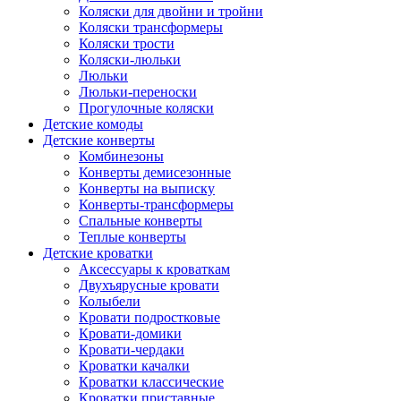
Коляски для двойни и тройни
Коляски трансформеры
Коляски трости
Коляски-люльки
Люльки
Люльки-переноски
Прогулочные коляски
Детские комоды
Детские конверты
Комбинезоны
Конверты демисезонные
Конверты на выписку
Конверты-трансформеры
Спальные конверты
Теплые конверты
Детские кроватки
Аксессуары к кроваткам
Двухъярусные кровати
Колыбели
Кровати подростковые
Кровати-домики
Кровати-чердаки
Кроватки качалки
Кроватки классические
Кроватки приставные