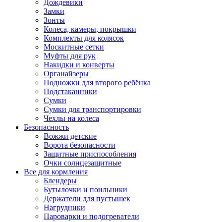
Дождевики
Замки
Зонты
Колеса, камеры, покрышки
Комплекты для колясок
Москитные сетки
Муфты для рук
Накидки и конверты
Органайзеры
Подножки для второго ребёнка
Подстаканники
Сумки
Сумки для транспортировки
Чехлы на колеса
Безопасность
Вожжи детские
Ворота безопасности
Защитные приспособления
Очки солнцезащитные
Все для кормления
Блендеры
Бутылочки и поильники
Держатели для пустышек
Нагрудники
Пароварки и подогреватели