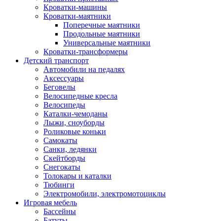
Кроватки-машины
Кроватки-маятники
Поперечные маятники
Продольные маятники
Универсальные маятники
Кроватки-трансформеры
Детский транспорт
Автомобили на педалях
Аксессуары
Беговелы
Велосипедные кресла
Велосипеды
Каталки-чемоданы
Лыжи, сноуборды
Роликовые коньки
Самокаты
Санки, ледянки
Скейтборды
Снегокаты
Толокары и каталки
Тюбинги
Электромобили, электромотоциклы
Игровая мебель
Бассейны
Батуты