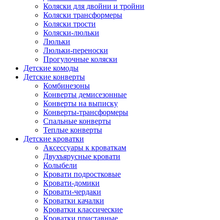
Коляски для двойни и тройни
Коляски трансформеры
Коляски трости
Коляски-люльки
Люльки
Люльки-переноски
Прогулочные коляски
Детские комоды
Детские конверты
Комбинезоны
Конверты демисезонные
Конверты на выписку
Конверты-трансформеры
Спальные конверты
Теплые конверты
Детские кроватки
Аксессуары к кроваткам
Двухъярусные кровати
Колыбели
Кровати подростковые
Кровати-домики
Кровати-чердаки
Кроватки качалки
Кроватки классические
Кроватки приставные