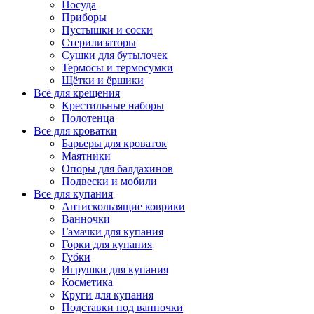
Посуда
Приборы
Пустышки и соски
Стерилизаторы
Сушки для бутылочек
Термосы и термосумки
Щётки и ёршики
Всё для крещения
Крестильные наборы
Полотенца
Все для кроватки
Барьеры для кроваток
Маятники
Опоры для балдахинов
Подвески и мобили
Все для купания
Антискользящие коврики
Ванночки
Гамачки для купания
Горки для купания
Губки
Игрушки для купания
Косметика
Круги для купания
Подставки под ванночки