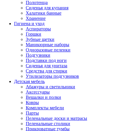
Полотенца
Сиденья для купания
Халатики банные
Хранение
Гигиена и уход
Аспираторы
Горшки
Зубные щетки
Маникюрные наборы
Одноразовые пеленки
Подгузники
Подставки под ноги
Сиденья для унитаза
Средства для стирки
Утилизаторы подгузников
Детская мебель
Абажуры и светильники
Аксессуары
Вешалки и полки
Ковры
Комплекты мебели
Парты
Пеленальные доски и матрасы
Пеленальные столики
Прикроватные тумбы