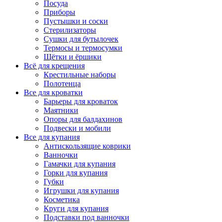
Посуда
Приборы
Пустышки и соски
Стерилизаторы
Сушки для бутылочек
Термосы и термосумки
Щётки и ёршики
Всё для крещения
Крестильные наборы
Полотенца
Все для кроватки
Барьеры для кроваток
Маятники
Опоры для балдахинов
Подвески и мобили
Все для купания
Антискользящие коврики
Ванночки
Гамачки для купания
Горки для купания
Губки
Игрушки для купания
Косметика
Круги для купания
Подставки под ванночки