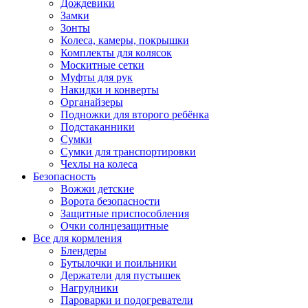
Дождевики
Замки
Зонты
Колеса, камеры, покрышки
Комплекты для колясок
Москитные сетки
Муфты для рук
Накидки и конверты
Органайзеры
Подножки для второго ребёнка
Подстаканники
Сумки
Сумки для транспортировки
Чехлы на колеса
Безопасность
Вожжи детские
Ворота безопасности
Защитные приспособления
Очки солнцезащитные
Все для кормления
Блендеры
Бутылочки и поильники
Держатели для пустышек
Нагрудники
Пароварки и подогреватели