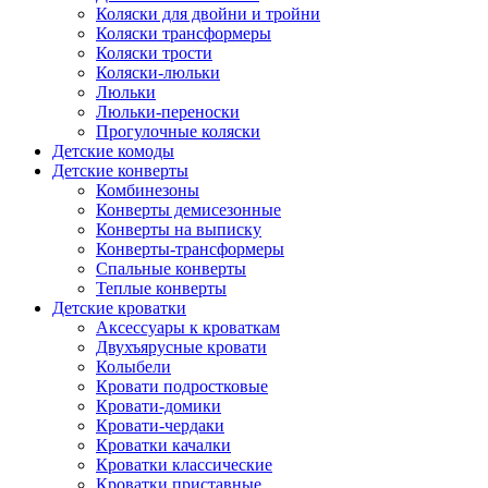
Коляски для двойни и тройни
Коляски трансформеры
Коляски трости
Коляски-люльки
Люльки
Люльки-переноски
Прогулочные коляски
Детские комоды
Детские конверты
Комбинезоны
Конверты демисезонные
Конверты на выписку
Конверты-трансформеры
Спальные конверты
Теплые конверты
Детские кроватки
Аксессуары к кроваткам
Двухъярусные кровати
Колыбели
Кровати подростковые
Кровати-домики
Кровати-чердаки
Кроватки качалки
Кроватки классические
Кроватки приставные