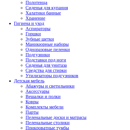
Полотенца
Сиденья для купания
Халатики банные
Хранение
Гигиена и уход
Аспираторы
Горшки
Зубные щетки
Маникюрные наборы
Одноразовые пеленки
Подгузники
Подставки под ноги
Сиденья для унитаза
Средства для стирки
Утилизаторы подгузников
Детская мебель
Абажуры и светильники
Аксессуары
Вешалки и полки
Ковры
Комплекты мебели
Парты
Пеленальные доски и матрасы
Пеленальные столики
Прикроватные тумбы