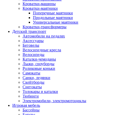
Кроватки-машины
Кроватки-маятники
Поперечные маятники
Продольные маятники
Универсальные маятники
Кроватки-трансформеры
Детский транспорт
Автомобили на педалях
Аксессуары
Беговелы
Велосипедные кресла
Велосипеды
Каталки-чемоданы
Лыжи, сноуборды
Роликовые коньки
Самокаты
Санки, ледянки
Скейтборды
Снегокаты
Толокары и каталки
Тюбинги
Электромобили, электромотоциклы
Игровая мебель
Бассейны
Батуты