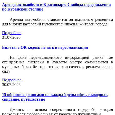
Аренда автомобиля в Краснодаре: Свобода передвижения
по Кубанской столице
Аренда автомобиля становится оптимальным решением
для многих категорий путешественников и жителей города
Подробнее
31.07.2026
Билеты c QR кодом: печать и персонализация
На фоне перенасыщенного информацией рынка, где
стандартные листовки и буклеты быстро оказываются в
мусорных баках без прочтения, классическая реклама теряет
силу
Подробнее
30.07.2026
15 образов с джинсами на каждый день: офис, выходные,
свидание, путешествие
Джинсы — основа современного гардероба, которая
подходит для любого случая: от работы до путешествий