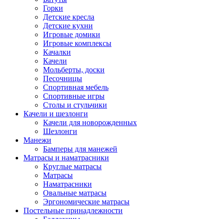
Горки
Детские кресла
Детские кухни
Игровые домики
Игровые комплексы
Качалки
Качели
Мольберты, доски
Песочницы
Спортивная мебель
Спортивные игры
Столы и стульчики
Качели и шезлонги
Качели для новорожденных
Шезлонги
Манежи
Бамперы для манежей
Матрасы и наматрасники
Круглые матрасы
Матрасы
Наматрасники
Овальные матрасы
Эргономические матрасы
Постельные принадлежности