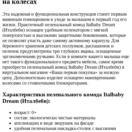
на колесах
Эта надежная и функциональная конструкция станет первым
маминым помощником в уходе за малышом в первый год его
жизни. Практичный пеленальный комод Italbaby Dream
(Италбеби) оснащен удобным пеленатором с мягкой
поверхностью и высокими защитными боковинами, которые
не позволят упасть даже самому активному карапузу. Для
бережного хранения детских ползунков, распашонок и
пеленок предусмотрены три глубоких ящика, оснащенные
эргономичными ручками. Если в комнате вашего малыша еще
нет такого функционального предмета мебели, самое время
приобрести пеленальный комод Italbaby Dream (Италбеби) в
виртуальном магазине «Ваша первая покупка» за низкую
цену. Дополнительно изделие оснащено маневренными
колесами со стояночными блокираторами.
Характеристики пеленального комода Italbaby
Dream (Италбеби):
возраст: 0+
состав: экологически чистые материалы
аппликации в виде зверушек на фасаде
удобная пеленальная накладка-столик с высокими