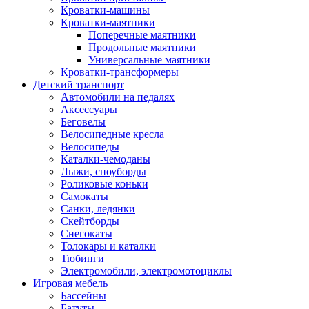
Кроватки-машины
Кроватки-маятники
Поперечные маятники
Продольные маятники
Универсальные маятники
Кроватки-трансформеры
Детский транспорт
Автомобили на педалях
Аксессуары
Беговелы
Велосипедные кресла
Велосипеды
Каталки-чемоданы
Лыжи, сноуборды
Роликовые коньки
Самокаты
Санки, ледянки
Скейтборды
Снегокаты
Толокары и каталки
Тюбинги
Электромобили, электромотоциклы
Игровая мебель
Бассейны
Батуты