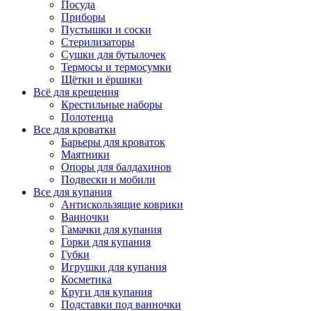
Посуда
Приборы
Пустышки и соски
Стерилизаторы
Сушки для бутылочек
Термосы и термосумки
Щётки и ёршики
Всё для крещения
Крестильные наборы
Полотенца
Все для кроватки
Барьеры для кроваток
Маятники
Опоры для балдахинов
Подвески и мобили
Все для купания
Антискользящие коврики
Ванночки
Гамачки для купания
Горки для купания
Губки
Игрушки для купания
Косметика
Круги для купания
Подставки под ванночки