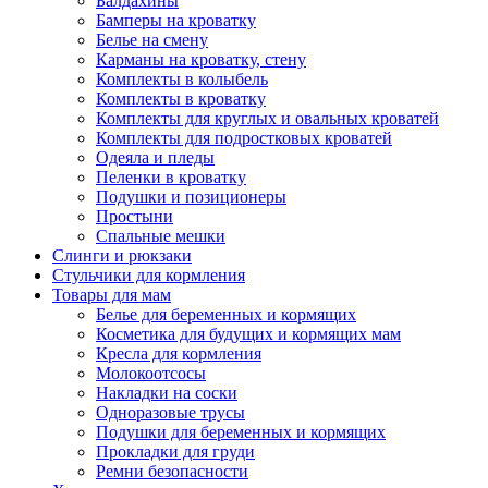
Балдахины
Бамперы на кроватку
Белье на смену
Карманы на кроватку, стену
Комплекты в колыбель
Комплекты в кроватку
Комплекты для круглых и овальных кроватей
Комплекты для подростковых кроватей
Одеяла и пледы
Пеленки в кроватку
Подушки и позиционеры
Простыни
Спальные мешки
Слинги и рюкзаки
Стульчики для кормления
Товары для мам
Белье для беременных и кормящих
Косметика для будущих и кормящих мам
Кресла для кормления
Молокоотсосы
Накладки на соски
Одноразовые трусы
Подушки для беременных и кормящих
Прокладки для груди
Ремни безопасности