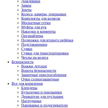
Дождевики
Замки
Зонты
Колеса, камеры, покрышки
Комплекты для колясок
Москитные сетки
Муфты для рук
Накидки и конверты
Органайзеры
Подножки для второго ребёнка
Подстаканники
Сумки
Сумки для транспортировки
Чехлы на колеса
Безопасность
Вожжи детские
Ворота безопасности
Защитные приспособления
Очки солнцезащитные
Все для кормления
Блендеры
Бутылочки и поильники
Держатели для пустышек
Нагрудники
Пароварки и подогреватели