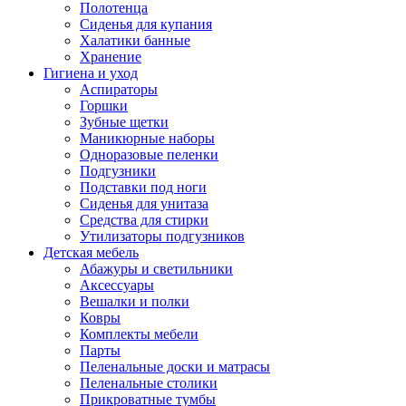
Полотенца
Сиденья для купания
Халатики банные
Хранение
Гигиена и уход
Аспираторы
Горшки
Зубные щетки
Маникюрные наборы
Одноразовые пеленки
Подгузники
Подставки под ноги
Сиденья для унитаза
Средства для стирки
Утилизаторы подгузников
Детская мебель
Абажуры и светильники
Аксессуары
Вешалки и полки
Ковры
Комплекты мебели
Парты
Пеленальные доски и матрасы
Пеленальные столики
Прикроватные тумбы