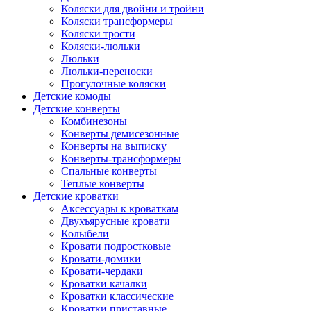
Коляски для двойни и тройни
Коляски трансформеры
Коляски трости
Коляски-люльки
Люльки
Люльки-переноски
Прогулочные коляски
Детские комоды
Детские конверты
Комбинезоны
Конверты демисезонные
Конверты на выписку
Конверты-трансформеры
Спальные конверты
Теплые конверты
Детские кроватки
Аксессуары к кроваткам
Двухъярусные кровати
Колыбели
Кровати подростковые
Кровати-домики
Кровати-чердаки
Кроватки качалки
Кроватки классические
Кроватки приставные