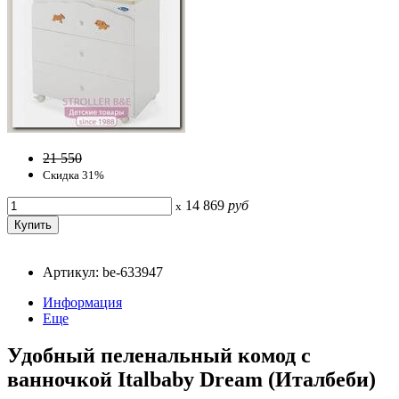
21 550
Скидка 31%
14 869
руб
x
Артикул: be-633947
Информация
Еще
Удобный пеленальный комод с
ванночкой Italbaby Dream (Италбеби)