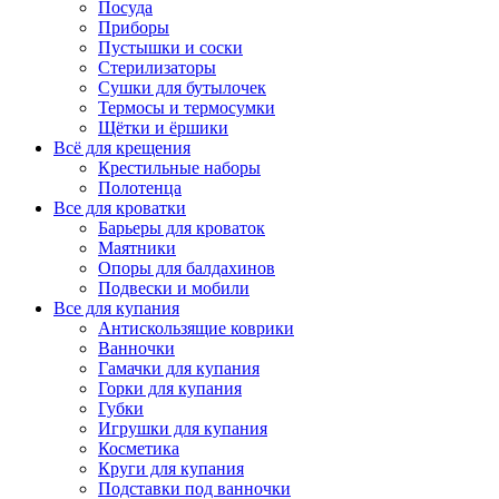
Посуда
Приборы
Пустышки и соски
Стерилизаторы
Сушки для бутылочек
Термосы и термосумки
Щётки и ёршики
Всё для крещения
Крестильные наборы
Полотенца
Все для кроватки
Барьеры для кроваток
Маятники
Опоры для балдахинов
Подвески и мобили
Все для купания
Антискользящие коврики
Ванночки
Гамачки для купания
Горки для купания
Губки
Игрушки для купания
Косметика
Круги для купания
Подставки под ванночки