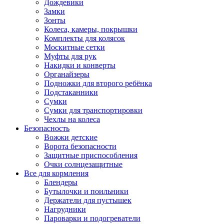
Дождевики
Замки
Зонты
Колеса, камеры, покрышки
Комплекты для колясок
Москитные сетки
Муфты для рук
Накидки и конверты
Органайзеры
Подножки для второго ребёнка
Подстаканники
Сумки
Сумки для транспортировки
Чехлы на колеса
Безопасность
Вожжи детские
Ворота безопасности
Защитные приспособления
Очки солнцезащитные
Все для кормления
Блендеры
Бутылочки и поильники
Держатели для пустышек
Нагрудники
Пароварки и подогреватели