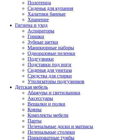
Полотенца
Сиденья для купания
Халатики банные
Хранение
Гигиена и уход
Аспираторы
Горшки
Зубные щетки
Маникюрные наборы
Одноразовые пеленки
Подгузники
Подставки под ноги
Сиденья для унитаза
Средства для стирки
Утилизаторы подгузников
Детская мебель
Абажуры и светильники
Аксессуары
Вешалки и полки
Ковры
Комплекты мебели
Парты
Пеленальные доски и матрасы
Пеленальные столики
Прикроватные тумбы