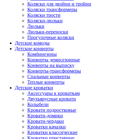
Коляски для двойни и тройни
Коляски трансформеры
Коляски трости
Коляски-люльки
Люльки
Люльки-переноски
Прогулочные коляски
Детские комоды
Детские конверты
Комбинезоны
Конверты демисезонные
Конверты на выписку
Конверты-трансформеры
Спальные конверты
Теплые конверты
Детские кроватки
Аксессуары к кроваткам
Двухъярусные кровати
Колыбели
Кровати подростковые
Кровати-домики
Кровати-чердаки
Кроватки качалки
Кроватки классические
Кроватки приставные