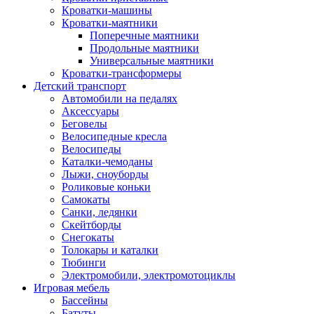
Кроватки-машины
Кроватки-маятники
Поперечные маятники
Продольные маятники
Универсальные маятники
Кроватки-трансформеры
Детский транспорт
Автомобили на педалях
Аксессуары
Беговелы
Велосипедные кресла
Велосипеды
Каталки-чемоданы
Лыжи, сноуборды
Роликовые коньки
Самокаты
Санки, ледянки
Скейтборды
Снегокаты
Толокары и каталки
Тюбинги
Электромобили, электромотоциклы
Игровая мебель
Бассейны
Батуты