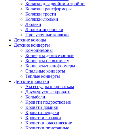
Коляски для двойни и тройни
Коляски трансформеры
Коляски трости
Коляски-люльки
Люльки
Люльки-переноски
Прогулочные коляски
Детские комоды
Детские конверты
Комбинезоны
Конверты демисезонные
Конверты на выписку
Конверты-трансформеры
Спальные конверты
Теплые конверты
Детские кроватки
Аксессуары к кроваткам
Двухъярусные кровати
Колыбели
Кровати подростковые
Кровати-домики
Кровати-чердаки
Кроватки качалки
Кроватки классические
Кроватки приставные