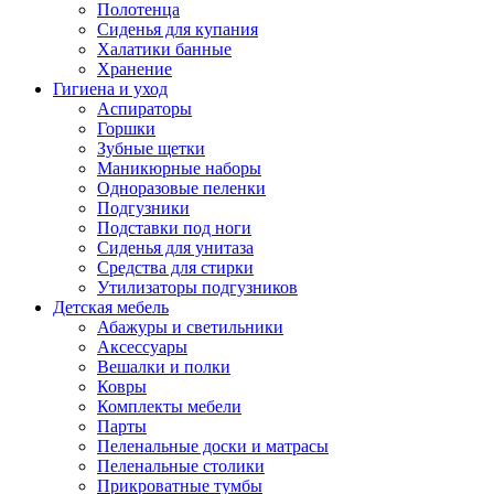
Полотенца
Сиденья для купания
Халатики банные
Хранение
Гигиена и уход
Аспираторы
Горшки
Зубные щетки
Маникюрные наборы
Одноразовые пеленки
Подгузники
Подставки под ноги
Сиденья для унитаза
Средства для стирки
Утилизаторы подгузников
Детская мебель
Абажуры и светильники
Аксессуары
Вешалки и полки
Ковры
Комплекты мебели
Парты
Пеленальные доски и матрасы
Пеленальные столики
Прикроватные тумбы