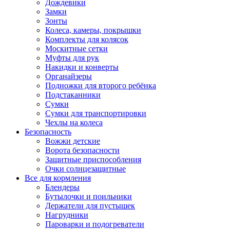
Дождевики
Замки
Зонты
Колеса, камеры, покрышки
Комплекты для колясок
Москитные сетки
Муфты для рук
Накидки и конверты
Органайзеры
Подножки для второго ребёнка
Подстаканники
Сумки
Сумки для транспортировки
Чехлы на колеса
Безопасность
Вожжи детские
Ворота безопасности
Защитные приспособления
Очки солнцезащитные
Все для кормления
Блендеры
Бутылочки и поильники
Держатели для пустышек
Нагрудники
Пароварки и подогреватели