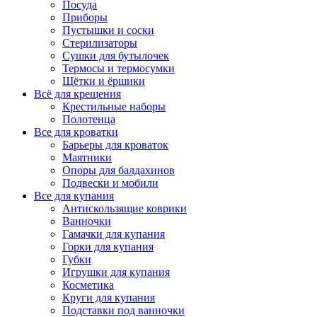
Посуда
Приборы
Пустышки и соски
Стерилизаторы
Сушки для бутылочек
Термосы и термосумки
Щётки и ёршики
Всё для крещения
Крестильные наборы
Полотенца
Все для кроватки
Барьеры для кроваток
Маятники
Опоры для балдахинов
Подвески и мобили
Все для купания
Антискользящие коврики
Ванночки
Гамачки для купания
Горки для купания
Губки
Игрушки для купания
Косметика
Круги для купания
Подставки под ванночки