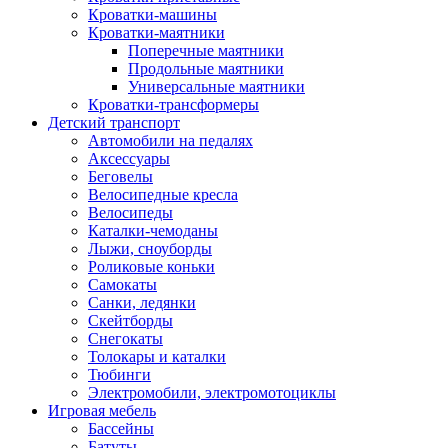
Кроватки-машины
Кроватки-маятники
Поперечные маятники
Продольные маятники
Универсальные маятники
Кроватки-трансформеры
Детский транспорт
Автомобили на педалях
Аксессуары
Беговелы
Велосипедные кресла
Велосипеды
Каталки-чемоданы
Лыжи, сноуборды
Роликовые коньки
Самокаты
Санки, ледянки
Скейтборды
Снегокаты
Толокары и каталки
Тюбинги
Электромобили, электромотоциклы
Игровая мебель
Бассейны
Батуты