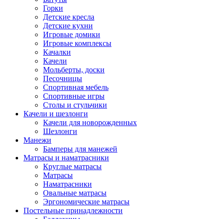
Горки
Детские кресла
Детские кухни
Игровые домики
Игровые комплексы
Качалки
Качели
Мольберты, доски
Песочницы
Спортивная мебель
Спортивные игры
Столы и стульчики
Качели и шезлонги
Качели для новорожденных
Шезлонги
Манежи
Бамперы для манежей
Матрасы и наматрасники
Круглые матрасы
Матрасы
Наматрасники
Овальные матрасы
Эргономические матрасы
Постельные принадлежности