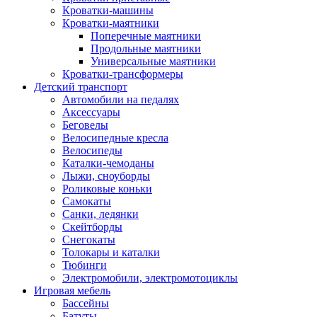
Кроватки-машины
Кроватки-маятники
Поперечные маятники
Продольные маятники
Универсальные маятники
Кроватки-трансформеры
Детский транспорт
Автомобили на педалях
Аксессуары
Беговелы
Велосипедные кресла
Велосипеды
Каталки-чемоданы
Лыжи, сноуборды
Роликовые коньки
Самокаты
Санки, ледянки
Скейтборды
Снегокаты
Толокары и каталки
Тюбинги
Электромобили, электромотоциклы
Игровая мебель
Бассейны
Батуты