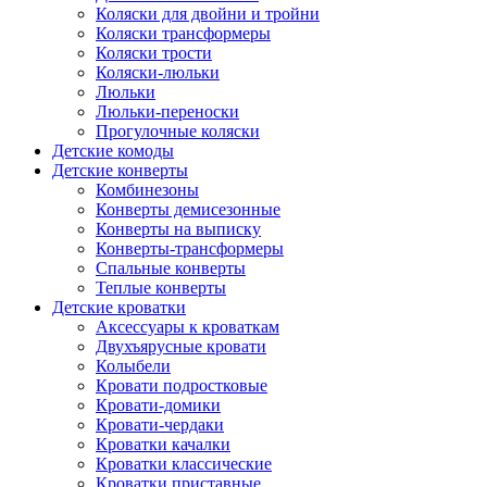
Коляски для двойни и тройни
Коляски трансформеры
Коляски трости
Коляски-люльки
Люльки
Люльки-переноски
Прогулочные коляски
Детские комоды
Детские конверты
Комбинезоны
Конверты демисезонные
Конверты на выписку
Конверты-трансформеры
Спальные конверты
Теплые конверты
Детские кроватки
Аксессуары к кроваткам
Двухъярусные кровати
Колыбели
Кровати подростковые
Кровати-домики
Кровати-чердаки
Кроватки качалки
Кроватки классические
Кроватки приставные