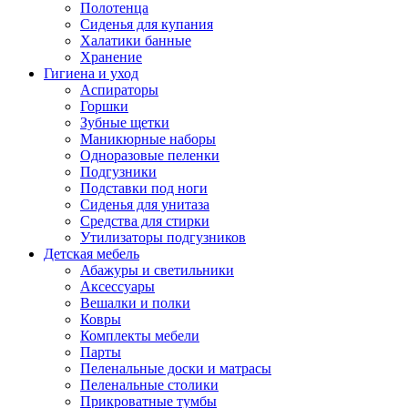
Полотенца
Сиденья для купания
Халатики банные
Хранение
Гигиена и уход
Аспираторы
Горшки
Зубные щетки
Маникюрные наборы
Одноразовые пеленки
Подгузники
Подставки под ноги
Сиденья для унитаза
Средства для стирки
Утилизаторы подгузников
Детская мебель
Абажуры и светильники
Аксессуары
Вешалки и полки
Ковры
Комплекты мебели
Парты
Пеленальные доски и матрасы
Пеленальные столики
Прикроватные тумбы