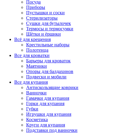
Посуда
Приборы
Пустышки и соски
Стерилизаторы
Сушки для бутылочек
Термосы и термосумки
Щётки и ёршики
Всё для крещения
Крестильные наборы
Полотенца
Все для кроватки
Барьеры для кроваток
Маятники
Опоры для балдахинов
Подвески и мобили
Все для купания
Антискользящие коврики
Ванночки
Гамачки для купания
Горки для купания
Губки
Игрушки для купания
Косметика
Круги для купания
Подставки под ванночки