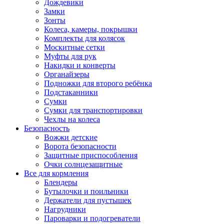
Дождевики
Замки
Зонты
Колеса, камеры, покрышки
Комплекты для колясок
Москитные сетки
Муфты для рук
Накидки и конверты
Органайзеры
Подножки для второго ребёнка
Подстаканники
Сумки
Сумки для транспортировки
Чехлы на колеса
Безопасность
Вожжи детские
Ворота безопасности
Защитные приспособления
Очки солнцезащитные
Все для кормления
Блендеры
Бутылочки и поильники
Держатели для пустышек
Нагрудники
Пароварки и подогреватели