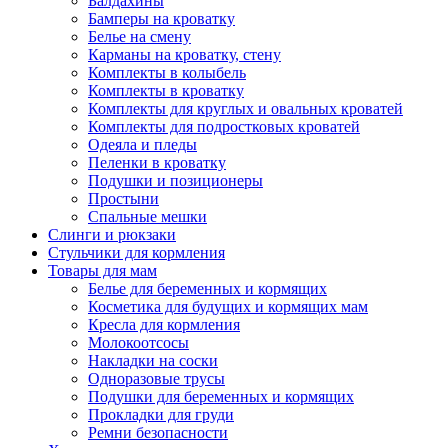
Балдахины
Бамперы на кроватку
Белье на смену
Карманы на кроватку, стену
Комплекты в колыбель
Комплекты в кроватку
Комплекты для круглых и овальных кроватей
Комплекты для подростковых кроватей
Одеяла и пледы
Пеленки в кроватку
Подушки и позиционеры
Простыни
Спальные мешки
Слинги и рюкзаки
Стульчики для кормления
Товары для мам
Белье для беременных и кормящих
Косметика для будущих и кормящих мам
Кресла для кормления
Молокоотсосы
Накладки на соски
Одноразовые трусы
Подушки для беременных и кормящих
Прокладки для груди
Ремни безопасности